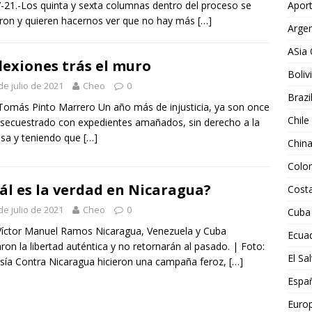
Aport
-21.-Los quinta y sexta columnas dentro del proceso se
eron y quieren hacernos ver que no hay más
[…]
Argen
ASia 
lexiones trás el muro
Boliv
de julio de 2021
Cheo
0
Brazi
Tomás Pinto Marrero Un año más de injusticia, ya son once
Chile
secuestrado con expedientes amañados, sin derecho a la
sa y teniendo que
[…]
Chin
Colo
ál es la verdad en Nicaragua?
Costa
de julio de 2021
Cheo
0
Cuba
Víctor Manuel Ramos Nicaragua, Venezuela y Cuba
Ecua
ron la libertad auténtica y no retornarán al pasado. | Foto:
El Sa
sía Contra Nicaragua hicieron una campaña feroz,
[…]
Espa
Euro