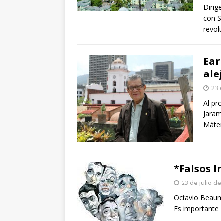
Dirig
con S
revol
Ear
ale
23 
Al pr
Jaram
Máte
*Falsos 
23 de julio d
Octavio Bea
Es importante