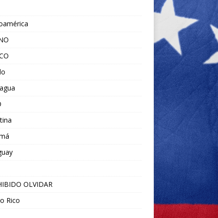
noamérica
ANO
ICO
do
ragua
O
tina
amá
guay
IBIDO OLVIDAR
o Rico