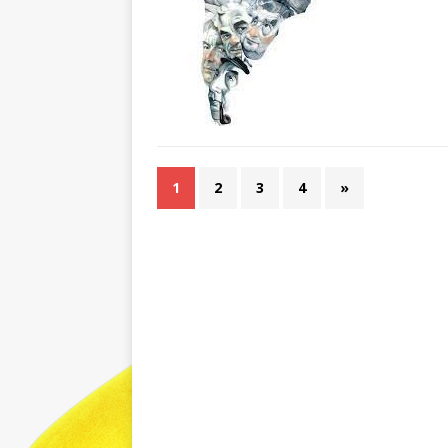
1
2
3
4
»