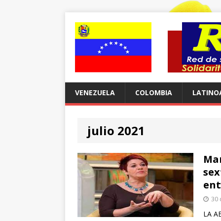
VENEZUELA
COLOMBIA
LATINO
julio 2021
Mar
sex
ent
30 
LA A