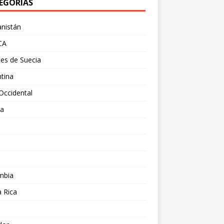
EGORÍAS
nistán
CA
es de Suecia
tina
Occidental
ia
l
a
mbia
 Rica