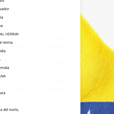
dor
lvador
ña
pa
AL HERRIA!
l Herria.
ndia
A
emala
ANA
ura
da del norte,