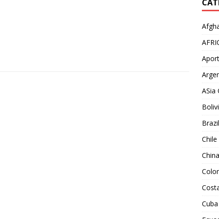
CAT
Afgha
AFRI
Aport
Argen
ASia 
Boliv
Brazi
Chile
Chin
Colo
Costa
Cuba