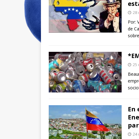
est
28 
Por: 
de Ca
sobr
*E
25 
Beau
empre
socio
En 
Ene
par
24 