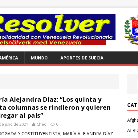
AMÉRICA
MUNDO
APORTES DE SUECIA
ía Alejandra Díaz: “Los quinta y
CAT
ta columnas se rindieron y quieren
regar al país”
Afgha
de julio de 2021
Cheo
0
AFRI
BOGADA Y COSTITUYENTISTA, MARÍA ALEJANDRA DÍAZ