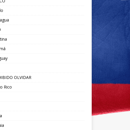
ICO
do
ragua
O
tina
amá
guay
IBIDO OLVIDAR
o Rico
a
ia