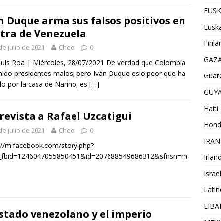
EUSK
n Duque arma sus falsos positivos en
Euska
tra de Venezuela
Finla
de julio de 2021
Cheo
0
GAZ
Luís Roa | Miércoles, 28/07/2021 De verdad que Colombia
nido presidentes malos; pero Iván Duque eslo peor que ha
Guat
o por la casa de Nariño; es
[…]
GUY
Haiti
revista a Rafael Uzcatigui
Hond
de julio de 2021
Cheo
0
IRAN
://m.facebook.com/story.php?
y_fbid=1246047055850451&id=207688549686312&sfnsn=m
Irlan
Israel
Lati
LIB
Estado venezolano y el imperio