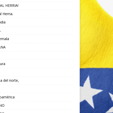
AL HERRIA!
l Herria.
ndia
A
emala
ANA
ura
da del norte,
noamérica
ANO