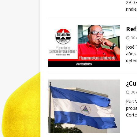
29-07
rindi
Ref
30 
José 
años 
defen
¿Cu
30 
Por: 
proba
Corte