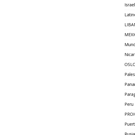
Israel
Lati
LIB
MEX
Mun
Nica
OSL
Pales
Pan
Para
Peru
PROH
Puert
Rusia