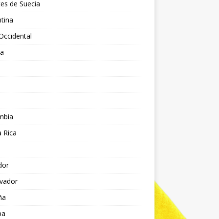
es de Suecia
tina
Occidental
ia
l
a
mbia
 Rica
dor
lvador
ña
pa