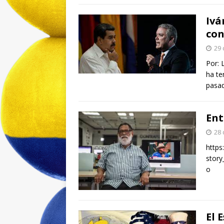
Ivá
con
29 
Por: 
ha te
pasad
Ent
28 
https
stor
o
El 