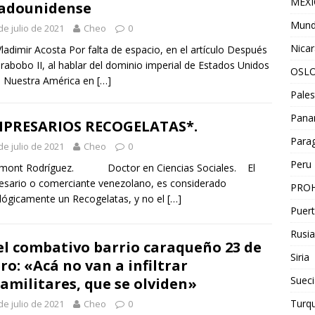
MEX
adounidense
Mun
de julio de 2021
Cheo
0
Nica
Vladimir Acosta Por falta de espacio, en el artículo Después
rabobo II, al hablar del dominio imperial de Estados Unidos
OSL
e Nuestra América en
[…]
Pales
Pan
MPRESARIOS RECOGELATAS*.
Para
de julio de 2021
Cheo
0
Peru
mont Rodríguez. Doctor en Ciencias Sociales. El
sario o comerciante venezolano, es considerado
PROH
lógicamente un Recogelatas, y no el
[…]
Puert
Rusia
el combativo barrio caraqueño 23 de
Siria
ro: «Acá no van a infiltrar
Sueci
amilitares, que se olviden»
Turqu
de julio de 2021
Cheo
0