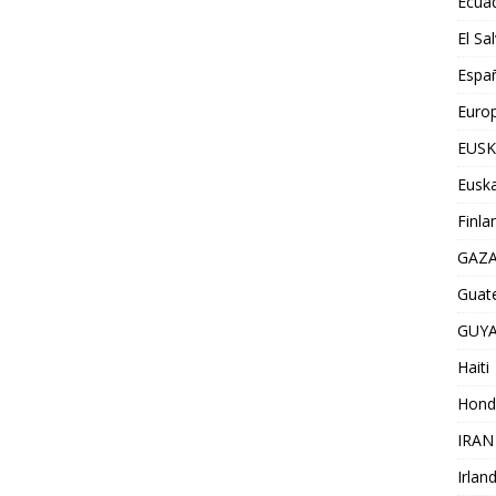
Ecua
El Sa
Espa
Euro
EUSK
Euska
Finla
GAZ
Guat
GUY
Haiti
Hond
IRAN
Irlan