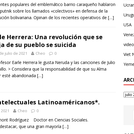
entes populares del emblemático barrio caraqueño hablaron
Ucran
putnik sobre los llamados «colectivos» en defensa de la
Urug
ución bolivariana. Opinan de los recientes operativos de
[…]
USA
Vene
le Herrera: Una revolución que se
ja de su pueblo se suicida
video
de julio de 2021
Cheo
0
Viet
ofesor Earle Herrera le gusta Neruda y las canciones de Julio
Yem
illo. > Considera que la responsabilidad de que su Alma
r esté abandonada
[…]
ARC
Intelectuales Latinoaméricanos*.
e 2021
Cheo
0
umont Rodríguez Doctor en Ciencias Sociales.
 destacar, que una gran mayoría
[…]