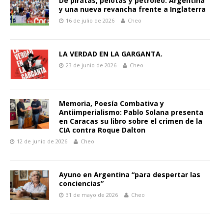
De piratas, pelotas y petróleo: Argentina
y una nueva revancha frente a Inglaterra
16 de julio de 2026
Cheo
LA VERDAD EN LA GARGANTA.
23 de junio de 2026
Cheo
Memoria, Poesía Combativa y
Antiimperialismo: Pablo Solana presenta
en Caracas su libro sobre el crimen de la
CIA contra Roque Dalton
12 de junio de 2026
Cheo
Ayuno en Argentina “para despertar las
conciencias”
31 de mayo de 2026
Cheo