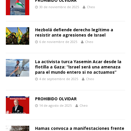
PROHIBIDO OLVIDAR
30 de noviembre de 2025
Cheo
Hezbolá defiende derecho legítimo a
resistir ante agresiones de Israel
6 de noviembre de 2025
Cheo
La activista turca Yasemin Acar desde la
flotilla a Gaza: “Israel será una amenaza
para el mundo entero si no actuamos”
4 de septiembre de 2025
Cheo
PROHIBIDO OLVIDAR
14 de agosto de 2025
Cheo
Hamas convoca a manifestaciones frente