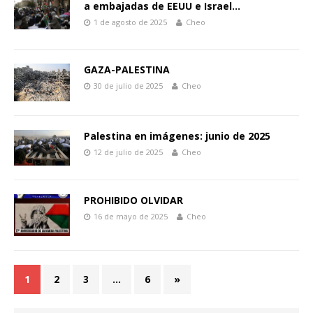
a embajadas de EEUU e Israel…
1 de agosto de 2025
Cheo
GAZA-PALESTINA
30 de julio de 2025
Cheo
Palestina en imágenes: junio de 2025
12 de julio de 2025
Cheo
PROHIBIDO OLVIDAR
16 de mayo de 2025
Cheo
1
2
3
…
6
»