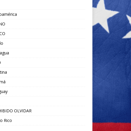
noamérica
ANO
ICO
do
ragua
O
tina
amá
guay
IBIDO OLVIDAR
o Rico