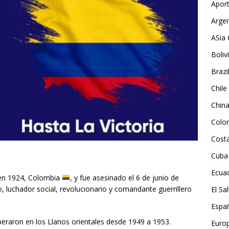
Aport
Argen
ASia 
Boliv
Brazi
Chile
Chin
Colo
Costa
Cuba
Ecua
,en 1924, Colombia
, y fue asesinado el 6 de junio de
o, luchador social, revolucionario y comandante guerrillero
El Sa
Espa
peraron en los Llanos orientales desde 1949 a 1953.
Euro