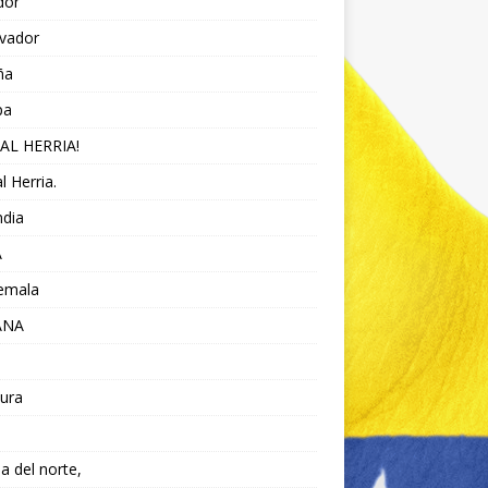
dor
lvador
ña
pa
AL HERRIA!
l Herria.
ndia
A
emala
ANA
ura
da del norte,