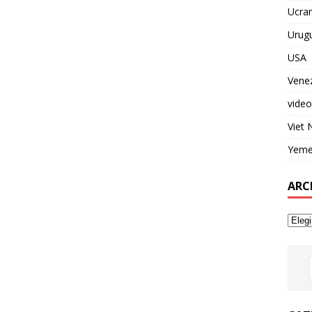
Ucran
Urug
USA
Vene
video
Viet
Yem
ARC