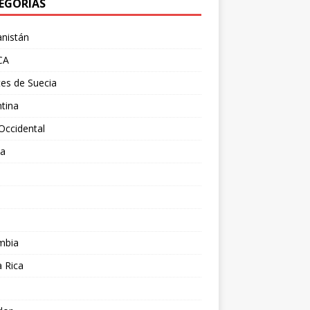
EGORÍAS
nistán
CA
es de Suecia
tina
Occidental
ia
l
a
mbia
 Rica