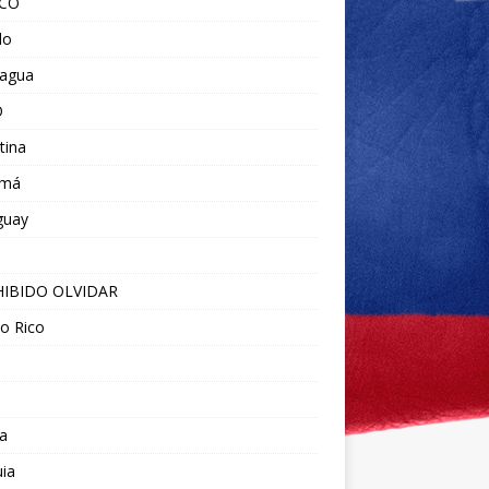
ICO
do
ragua
O
tina
amá
guay
IBIDO OLVIDAR
o Rico
a
ia