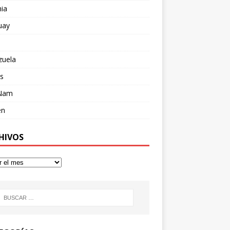
ia
uay
zuela
s
 Nam
en
HIVOS