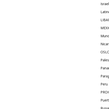
Israel
Lati
LIB
MEX
Mun
Nica
OSL
Pales
Pan
Para
Peru
PROH
Puert
Rusia