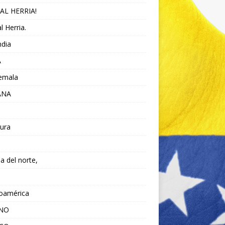
AL HERRIA!
l Herria.
ndia
A
emala
ANA
ura
da del norte,
noamérica
ANO