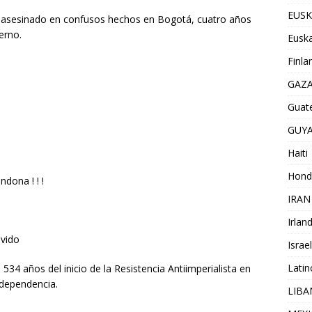
EUSK
e asesinado en confusos hechos en Bogotá, cuatro años
erno.
Euska
Finla
GAZ
Guat
GUY
Haiti
Hond
dona ! ! !
IRAN
Irlan
lvido
Israel
Lati
534 años del inicio de la Resistencia Antiimperialista en
ndependencia.
LIB