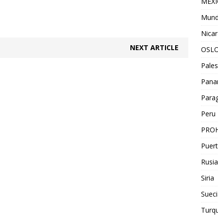
MEX
Mun
Nica
NEXT ARTICLE
OSL
Pales
Pan
Para
Peru
PROH
Puert
Rusia
Siria
Sueci
Turqu