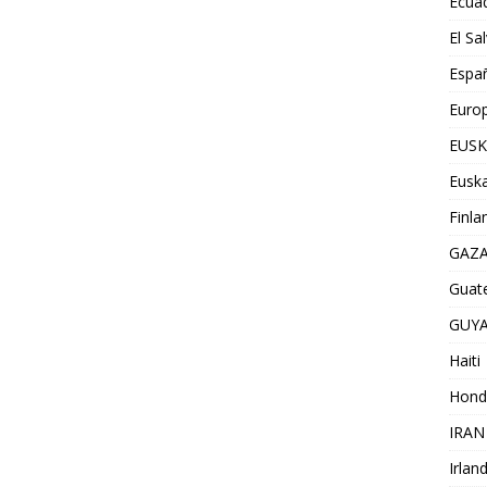
Ecua
El Sa
Espa
Euro
EUSK
Euska
Finla
GAZ
Guat
GUY
Haiti
Hond
IRAN
Irlan