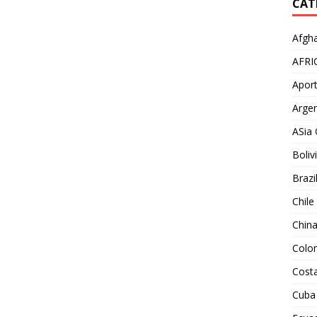
CAT
Afgha
AFRI
Aport
Argen
ASia 
Boliv
Brazi
Chile
Chin
Colo
Costa
Cuba