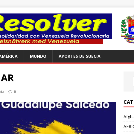
AMÉRICA
MUNDO
APORTES DE SUECIA
DAR
ia
0
CAT
Afgha
AFRI