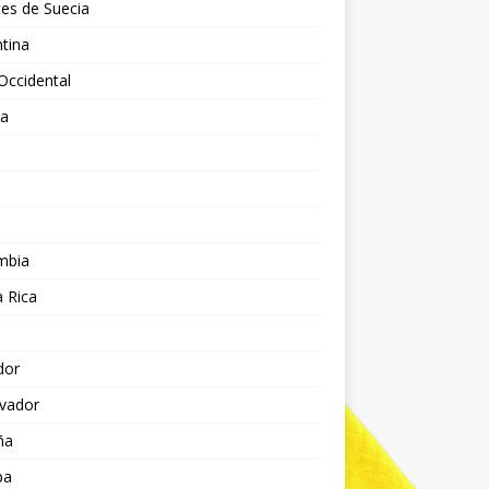
es de Suecia
tina
Occidental
ia
l
a
mbia
 Rica
dor
lvador
ña
pa