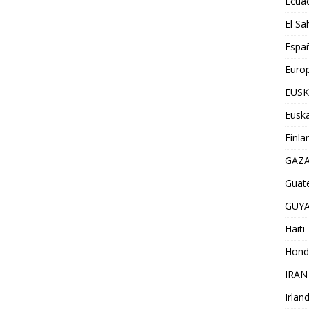
Ecua
El Sa
Espa
Euro
EUSK
Euska
Finla
GAZ
Guat
GUY
Haiti
Hond
IRAN
Irlan