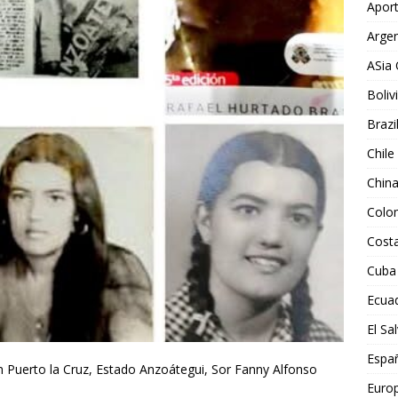
Aport
Argen
ASia 
Boliv
Brazi
Chile
Chin
Colo
Costa
Cuba
Ecua
El Sa
Espa
 Puerto la Cruz, Estado Anzoátegui, Sor Fanny Alfonso
Euro