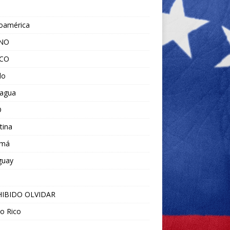
noamérica
ANO
ICO
do
ragua
O
tina
amá
guay
IBIDO OLVIDAR
o Rico