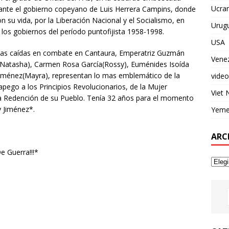
Ucran
ante el gobierno copeyano de Luis Herrera Campins, donde
n su vida, por la Liberación Nacional y el Socialismo, en
Urug
 los gobiernos del período puntofijista 1958-1998.
USA
as caídas en combate en Cantaura, Emperatriz Guzmán
Vene
(Natasha), Carmen Rosa García(Rossy), Euménides Isoída
 Jiménez(Mayra), representan lo mas emblemático de la
video
o apego a los Principios Revolucionarios, de la Mujer
Viet
 la Redención de su Pueblo. Tenía 32 años para el momento
y Jiménez*.
Yem
ARC
 Guerra!!!*