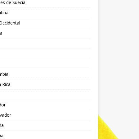
es de Suecia
tina
Occidental
ia
l
a
mbia
 Rica
dor
lvador
ña
pa