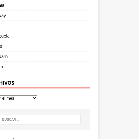
ia
uay
zuela
s
 Nam
en
HIVOS