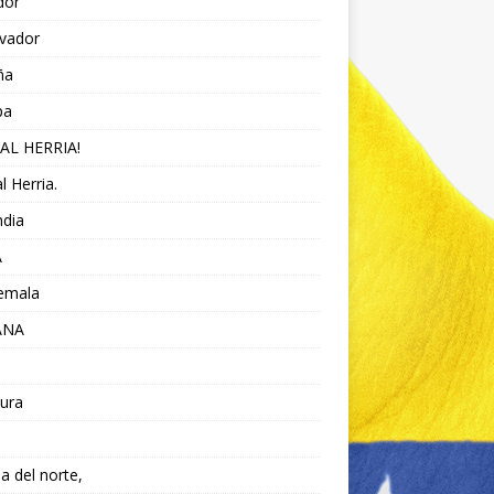
dor
lvador
ña
pa
AL HERRIA!
l Herria.
ndia
A
emala
ANA
ura
da del norte,