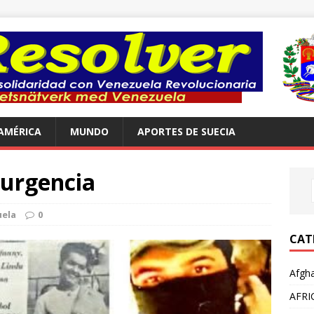
AMÉRICA
MUNDO
APORTES DE SUECIA
surgencia
ela
0
CAT
Afgha
AFRI