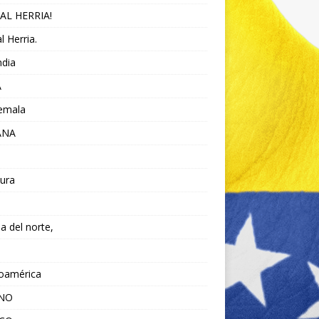
AL HERRIA!
l Herria.
ndia
A
emala
ANA
ura
da del norte,
noamérica
ANO