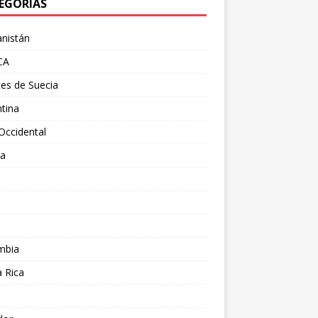
EGORÍAS
nistán
CA
es de Suecia
tina
Occidental
ia
l
a
mbia
 Rica