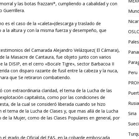
MEX
 morral y las botas frazzani*, cumpliendo a cabalidad y con
Guerrillera.
Mun
Nica
omo es el caso de la «caleta»(descarga y traslado de
 a la altura y con la misma fuerza y desempeño, que
OSL
Pales
n testimonios del Camarada Alejandro Velázquez( El Cámara),
Pan
e la Masacre de Cantaura, fue objeto junto con varios
Para
a DISIP, en el cerro «Boca’e Tigre», sector Barbacoa II
rida con disparo razante de fusil entre la cabeza y la nuca,
Peru
mara que Se retiraron combatiendo.
PROH
 con extraordinaria claridad, el tema de la Lucha de las
Puert
explotación capitalista, como por las condiciones de
Rusia
sta, de la cual se consideró liberada cuando se hizo
n el tema de la Lucha de Clases y, que mas allá de la Lucha
Siria
to de la Mujer, como de las Clases Populares en general, por
Sueci
Turqu
 el grado de Oficial del FAS, en la cobarde emboscada