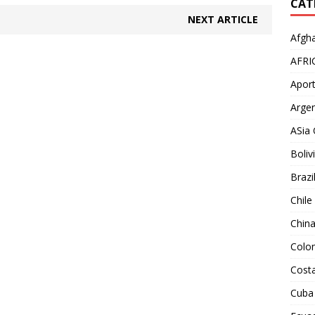
CAT
NEXT ARTICLE
Afgha
AFRI
Aport
Argen
ASia 
Boliv
Brazi
Chile
Chin
Colo
Costa
Cuba