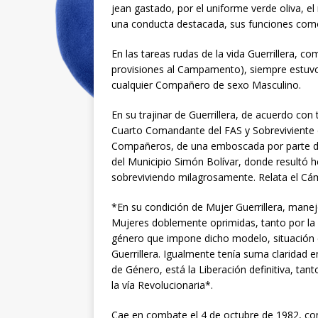
jean gastado, por el uniforme verde oliva, el
una conducta destacada, sus funciones como 
En las tareas rudas de la vida Guerrillera, c
provisiones al Campamento), siempre estuvo
cualquier Compañero de sexo Masculino.
En su trajinar de Guerrillera, de acuerdo co
Cuarto Comandante del FAS y Sobreviviente d
Compañeros, de una emboscada por parte de l
del Municipio Simón Bolívar, donde resultó he
sobreviviendo milagrosamente. Relata el Cá
*En su condición de Mujer Guerrillera, manejó
Mujeres doblemente oprimidas, tanto por la 
género que impone dicho modelo, situación e
Guerrillera. Igualmente tenía suma claridad e
de Género, está la Liberación definitiva, tan
la vía Revolucionaria*.
Cae en combate el 4 de octubre de 1982, con