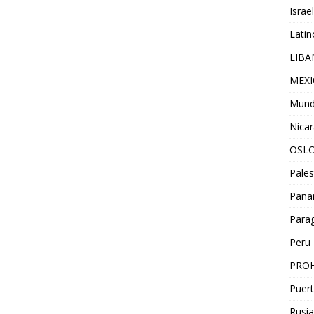
Israel
Lati
LIB
MEX
Mun
Nica
OSL
Pales
Pan
Para
Peru
PROH
Puert
Rusia