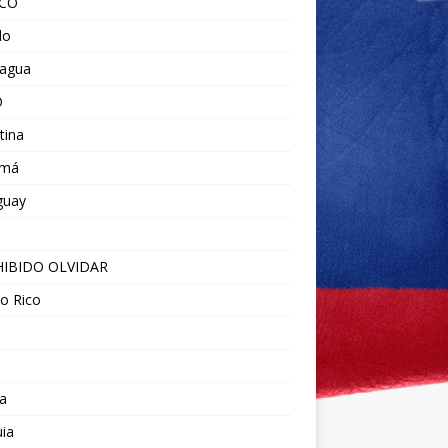
ICO
do
ragua
O
tina
amá
guay
IBIDO OLVIDAR
o Rico
a
ia