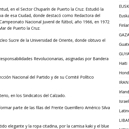
EUSK
ntud, en el Sector Chuparín de Puerto la Cruz. Estudió la
ava de esa Ciudad, donde destacó como Redactora del
Euska
 Campeonato Nacional Juvenil de fútbol, año 1966, en 1972
Finla
 Mar de Puerto la Cruz.
GAZ
úcleo Sucre de la Universidad de Oriente, donde obtuvo el
Guat
GUY
 Responsabilidades Revolucionarias, asignadas por Bandera
Haiti
Hond
ección Nacional del Partido y de su Comité Político
IRAN
Irlan
erio, en los Sindicatos del Calzado.
Israel
rmar parte de las filas del Frente Guerrillero Américo Silva
Lati
LIB
do elegante y la ropa citadina, por la camisa kaki y el blue