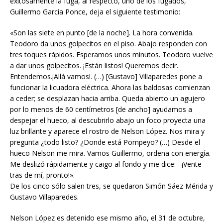
exitosamente la fuga, al respecto, uno de los fugados,
Guillermo García Ponce, deja el siguiente testimonio:
«Son las siete en punto [de la noche]. La hora convenida.
Teodoro da unos golpecitos en el piso. Abajo responden con
tres toques rápidos. Esperamos unos minutos. Teodoro vuelve
a dar unos golpecitos. ¡Están listos! Queremos decir.
Entendemos.¡Allá vamos!. (…) [Gustavo] Villaparedes pone a
funcionar la licuadora eléctrica. Ahora las baldosas comienzan
a ceder; se desplazan hacia arriba. Queda abierto un agujero
por lo menos de 60 centímetros [de ancho] ayudamos a
despejar el hueco, al descubrirlo abajo un foco proyecta una
luz brillante y aparece el rostro de Nelson López. Nos mira y
pregunta ¿todo listo? ¿Donde está Pompeyo? (…) Desde el
hueco Nelson me mira. Vamos Guillermo, ordena con energía.
Me deslizó rápidamente y caigo al fondo y me dice: –¡Vente
tras de mí, pronto!».
De los cinco sólo salen tres, se quedaron Simón Sáez Mérida y
Gustavo Villaparedes.
Nelson López es detenido ese mismo año, el 31 de octubre,