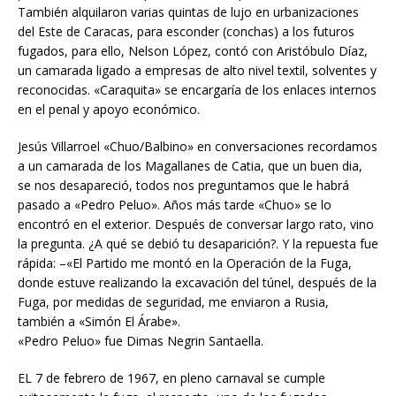
También alquilaron varias quintas de lujo en urbanizaciones
del Este de Caracas, para esconder (conchas) a los futuros
fugados, para ello, Nelson López, contó con Aristóbulo Díaz,
un camarada ligado a empresas de alto nivel textil, solventes y
reconocidas. «Caraquita» se encargaría de los enlaces internos
en el penal y apoyo económico.
Jesús Villarroel «Chuo/Balbino» en conversaciones recordamos
a un camarada de los Magallanes de Catia, que un buen dia,
se nos desapareció, todos nos preguntamos que le habrá
pasado a «Pedro Peluo». Años más tarde «Chuo» se lo
encontró en el exterior. Después de conversar largo rato, vino
la pregunta. ¿A qué se debió tu desaparición?. Y la repuesta fue
rápida: –«El Partido me montó en la Operación de la Fuga,
donde estuve realizando la excavación del túnel, después de la
Fuga, por medidas de seguridad, me enviaron a Rusia,
también a «Simón El Árabe».
«Pedro Peluo» fue Dimas Negrin Santaella.
EL 7 de febrero de 1967, en pleno carnaval se cumple