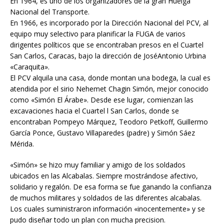
En 1964, es uno de los organizadores de la gran Huelga
Nacional del Transporte.
En 1966, es incorporado por la Dirección Nacional del PCV, al
equipo muy selectivo para planificar la FUGA de varios
dirigentes políticos que se encontraban presos en el Cuartel
San Carlos, Caracas, bajo la dirección de JoséAntonio Urbina
«Caraquita».
El PCV alquila una casa, donde montan una bodega, la cual es
atendida por el sirio Nehemet Chagin Simón, mejor conocido
como «Simón El Árabe». Desde ese lugar, comienzan las
excavaciones hacia el Cuartel l San Carlos, donde se
encontraban Pompeyo Márquez, Teodoro Petkoff, Guillermo
García Ponce, Gustavo Villaparedes (padre) y Simón Sáez
Mérida.
«Simón» se hizo muy familiar y amigo de los soldados
ubicados en las Alcabalas. Siempre mostrándose afectivo,
solidario y regalón. De esa forma se fue ganando la confianza
de muchos militares y soldados de las diferentes alcabalas.
Los cuales suministraron información «inocentemente» y se
pudo diseñar todo un plan con mucha precision.