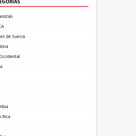
EGORÍAS
nistán
CA
es de Suecia
tina
Occidental
ia
l
a
mbia
 Rica