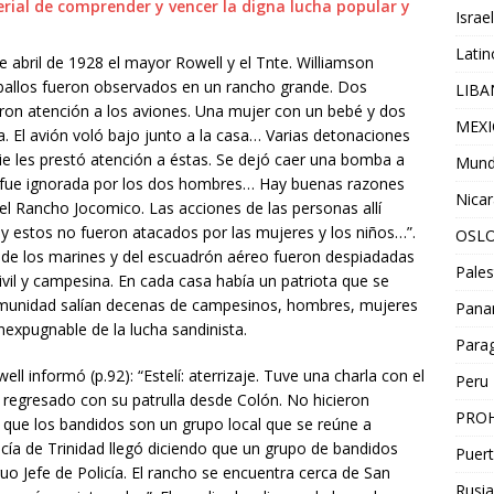
Israel
Lati
e abril de 1928 el mayor Rowell y el Tnte. Williamson
caballos fueron observados en un rancho grande. Dos
LIB
ron atención a los aviones. Una mujer con un bebé y dos
MEX
a. El avión voló bajo junto a la casa… Varias detonaciones
die les prestó atención a éstas. Se dejó caer una bomba a
Mun
n fue ignorada por los dos hombres… Hay buenas razones
Nica
el Rancho Jocomico. Las acciones de las personas allí
 y estos no fueron atacados por las mujeres y los niños…”.
OSL
s de los marines y del escuadrón aéreo fueron despiadadas
Pales
ivil y campesina. En cada casa había un patriota que se
 comunidad salían decenas de campesinos, hombres, mujeres
Pan
inexpugnable de la lucha sandinista.
Para
ell informó (p.92): “Estelí: aterrizaje. Tuve una charla con el
Peru
regresado con su patrulla desde Colón. No hicieron
PROH
 que los bandidos son un grupo local que se reúne a
icía de Trinidad llegó diciendo que un grupo de bandidos
Puert
guo Jefe de Policía. El rancho se encuentra cerca de San
Rusia