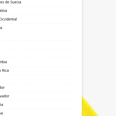
es de Suecia
tina
Occidental
ia
l
a
mbia
 Rica
dor
lvador
ña
pa