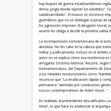
hay buques de guerra estadounidenses vigilan
densa jungla donde operan los bandidos”. Cla
subdesarrollado”. El invasor se reconoce imp
guerrilleros que no se doblegan a pesar de las
los agresores imponen. El desgaste moral, p
asume les obliga a decidir la próxima salida 
La incomprensión norteamericana de la luch
absoluta. No les cabe en la cabeza que existe
militar y políticamente, incluso en el ámbito 
autor no se explica cómo esa resistencia es 
arrogante Doctrina Monroe. Recurre, según la
norteamericanos, del Departamento de Estado
a los rebeldes revolucionarios como “bandidos
reconoce que “La erradicación rápida y compl
permanece “alentado por condiciones general
toscos contemporáneos de Robin Hood…”.
En realidad, al pretendiente descalificarlos 
Hood
, lo que hace es evidenciar el arquetipo