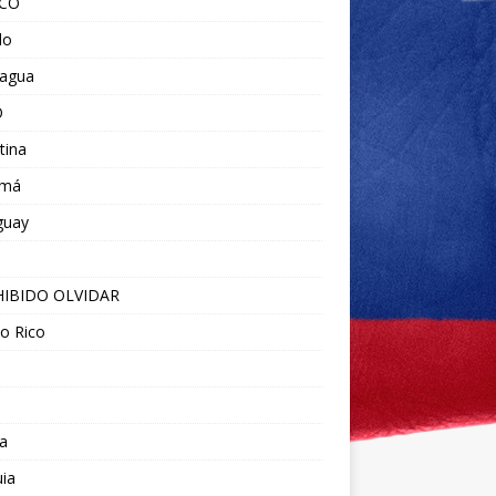
ICO
do
ragua
O
tina
amá
guay
IBIDO OLVIDAR
o Rico
a
ia