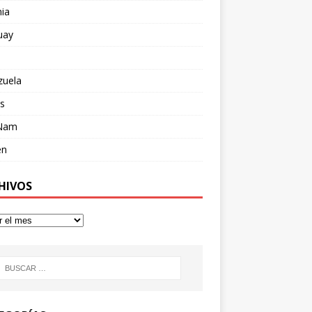
ia
uay
zuela
s
 Nam
en
HIVOS