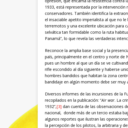
opresión, que encarna la resistencia contra l
1933, está representada por la intervención m
conservadores. También identifica la extraord
el insaciable apetito imperialista al que no l
terremotos y una excelente ubicación para c
selvática tan formidable como la ruta habitua
Panamá”, lo que revela las verdaderas intenc
Reconoce la amplia base social y la presencia
país, principalmente en el centro y norte de
pues un hombre al que un día se ve cultiva
rifle escondido al día siguiente y haberse un
hombres bandidos que habitan la zona centr
bandidaje en algún momento debe ser muy a
Diversos informes de las incursiones de la 
recopilados en la publicación: “
Air war
. La cr
1932”,
[3]
dan cuenta de las observaciones de 
nacional, donde más de un tercio estaba baj
algunos reportes que ilustran las operacion
la percepción de los pilotos, la arbitraria y