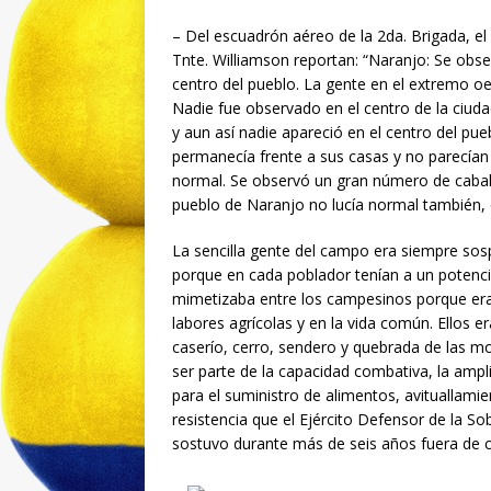
– Del escuadrón aéreo de la 2da. Brigada, el
Tnte. Williamson reportan: “Naranjo: Se obs
centro del pueblo. La gente en el extremo oe
Nadie fue observado en el centro de la ciudad
y aun así nadie apareció en el centro del pu
permanecía frente a sus casas y no parecían 
normal. Se observó un gran número de caballo
pueblo de Naranjo no lucía normal también, de
La sencilla gente del campo era siempre sos
porque en cada poblador tenían a un potencia
mimetizaba entre los campesinos porque era
labores agrícolas y en la vida común. Ellos e
caserío, cerro, sendero y quebrada de las
ser parte de la capacidad combativa, la ampli
para el suministro de alimentos, avituallamie
resistencia que el Ejército Defensor de la S
sostuvo durante más de seis años fuera de c