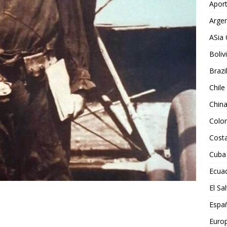
Aport
Argen
ASia 
Boliv
Brazi
Chile
Chin
Colo
Costa
Cuba
Ecua
El Sa
Espa
Euro