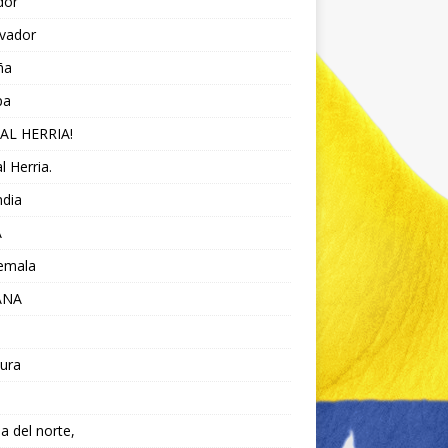
dor
lvador
ña
pa
AL HERRIA!
l Herria.
ndia
A
emala
ANA
ura
da del norte,