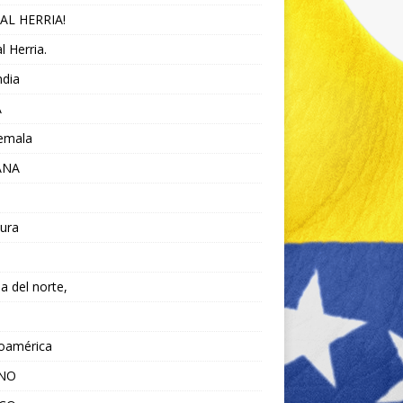
AL HERRIA!
l Herria.
ndia
A
emala
ANA
ura
da del norte,
noamérica
ANO