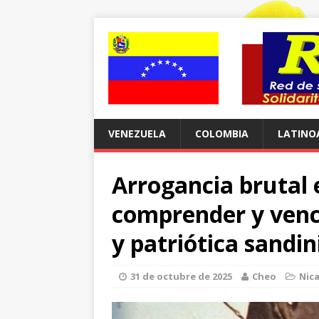
VENEZUELA
COLOMBIA
LATINO
Arrogancia brutal 
comprender y vence
y patriótica sandin
31 de octubre de 2025
Cheo
Nic