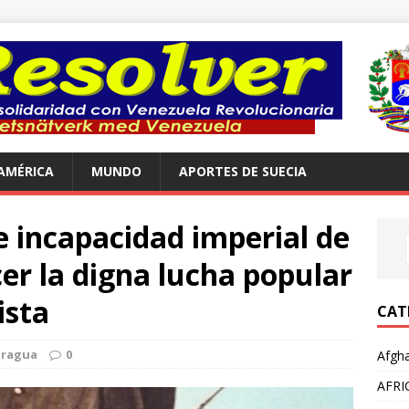
AMÉRICA
MUNDO
APORTES DE SUECIA
e incapacidad imperial de
r la digna lucha popular
ista
CAT
aragua
0
Afgha
AFRI