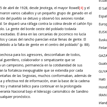
Ecua
 5 de abril de 1928, desde Jinotega, el mayor Rowell
[4]
y el
El Sa
ervaron varios caballos y un pequeño grupo de ganado en el
Espa
ste del pueblo se detuvo y observó los aviones rondar.
. Se disparó una ráfaga contra la colina desde el cañón fijo
Euro
eblo. La gente del borde oeste del poblado todavía
EUSK
excitadas. El área en las cercanías de Jocomico no lucía
s y casas del rancho parecían estar llenas de gente. El
Euska
bido a la falta de gente en el centro del poblado” (p. 88).
Finla
pechosa para los agresores, desconfiaban de todos,
GAZ
l guerrillero, colaborador o simpatizante que se
Guat
 un campesino, permanecía en la cotidianidad de sus
ran la fortaleza inexpugnable que se extendía por cada
GUY
 montañas de las Segovias, muchos conformaban, además de
Haiti
a y efectiva red de información, eran la base de la cadena
nto y material bélico para continuar en la prolongada
Hond
oberanía Nacional bajo el liderazgo carismático de Sandino
IRAN
ualquier pronóstico.
Irlan