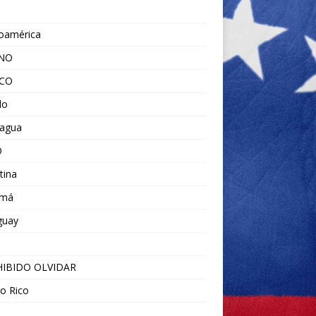
noamérica
ANO
ICO
do
ragua
O
tina
amá
guay
IBIDO OLVIDAR
o Rico