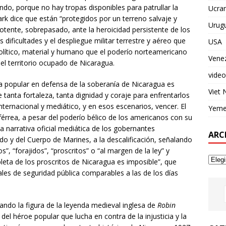
do, porque no hay tropas disponibles para patrullar la
Ucran
rk dice que están “protegidos por un terreno salvaje y
Urug
otente, sobrepasado, ante la heroicidad persistente de los
 dificultades y el despliegue militar terrestre y aéreo que
USA
olítico, material y humano que el poderío norteamericano
Vene
del territorio ocupado de Nicaragua.
video
a popular en defensa de la soberanía de Nicaragua es
Viet
 tanta fortaleza, tanta dignidad y coraje para enfrentarlos
internacional y mediático, y en esos escenarios, vencer. El
Yem
férrea, a pesar del poderío bélico de los americanos con su
 narrativa oficial mediática de los gobernantes
ARC
 y del Cuerpo de Marines, a la descalificación, señalando
”, “forajidos”, “proscritos” o “al margen de la ley” y
eta de los proscritos de Nicaragua es imposible”, que
es de seguridad pública comparables a las de los días
usando la figura de la leyenda medieval inglesa de
Robin
 del héroe popular que lucha en contra de la injusticia y la