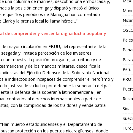
MEX
 de una columna de marines, descubrió una emboscada y,
hacia la posición enemiga y disparó y mató al único
Mun
efiere que “los periódicos de Managua han comentado
Nica
Clark y la prensa local lo llama héroe…”.
OSL
Pales
s de mayor circulación en EE.UU, fiel representante de la
Pan
a, sesgada y limitada percepción de los invasores
Para
a que muestra la posición arrogante, autoritaria y de
orteamericana y de los mandos militares, descalifica la
Peru
sandinistas del Ejército Defensor de la Soberanía Nacional
PROH
os e indirectos son incapaces de comprender el heroísmo y
mo la justeza de su lucha por defender la soberanía del país
Puert
enta la defensa de la soberanía latinoamericana-, en
Rusia
úan contrarios al derechos internacionales a partir de
istas, con la complicidad de los traidores y vende patria
Siria
Sueci
rma: “Han muerto estadounidenses y el Departamento de
Turqu
e buscan protección en los puertos nicaragüenses, donde