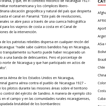
a tiranía, y que, en el contexto histórico de Nicaragua 1927-
CAT
ilitar norteamericana y los cómplices libero-
inaria ubicación geopolítica y natural del país que despierta
Afgha
e basta el canal en Panamá: “Este país de revoluciones,
AFRI
anales se abre paso a través de una cuenca hidrográfica
l para los viajeros de costa a costa en el Canal de
Aport
iones de la intervención.
Argen
 de los patriotas rebeldes dispersa en cualquier rincón del
ASia 
 Nicaragua: “nadie sabe cuántos bandidos hay en Nicaragua,
Boliv
ndo tranquilamente su huerto puede haber recuperado un
ido a una banda de delincuentes. Pero el porcentaje de
Brazi
o-norte de Nicaragua y que han participado en actos de
Chile
lto”.
Chin
Fuerza Aérea de los Estados Unidos en Nicaragua,
iminal guerra aérea contra el pueblo de Nicaragua 1927 –
Colo
los pilotos durante las misiones áreas sobre el territorio
Costa
o control del ejército de Sandino. A manera de ejemplo cito
es en el campo y en las comunidades rurales nicaragüenses,
Cuba
 despiadada brutalidad de los bombardeos: