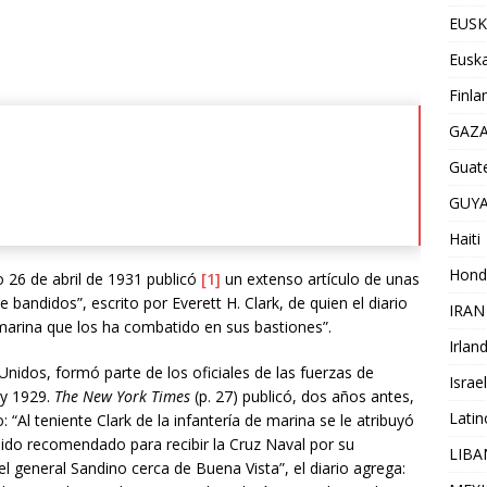
EUSK
Euska
Finla
GAZ
Guat
GUY
Haiti
Hond
 26 de abril de 1931 publicó
[1]
un extenso artículo de unas
e bandidos”, escrito por Everett H. Clark, de quien el diario
IRAN
e marina que los ha combatido en sus bastiones”.
Irlan
Unidos, formó parte de los oficiales de las fuerzas de
Israel
 y 1929.
The New York Times
(p. 27) publicó, dos años antes,
Lati
o: “Al teniente Clark de la infantería de marina se le atribuyó
sido recomendado para recibir la Cruz Naval por su
LIB
l general Sandino cerca de Buena Vista”, el diario agrega: