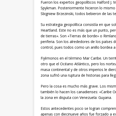
Fueron los expertos geopolíticos Halford J. 
Spykman. Posteriormente hicieron lo mismo G
Sbigniew Brzezinski, todos bebieron de las t
Su estrategia geopolítica consistía en que s
Heartland. Este no es más que un punto, pero 
de tierras». Son «Tierras de borde» o Rimland,
periferia. Son los alrededores de los países 
control, pues todos como un anillo bordea a
Fijémonos en el término Mar Caribe. Un terr
otro que el Océano Atlántico, pero los nortea
masa continental y de otros imperios le dier
zona sufrió una ruptura de historias para lleg
Pero la cosa es mucho más grave. Los mism
también lo hacen los canadienses: «Caribe Or
la zona en disputa con Venezuela: Guyana.
Estos antecedentes poco se logran comprender
apenas con diecinueve años fue forzado a exi