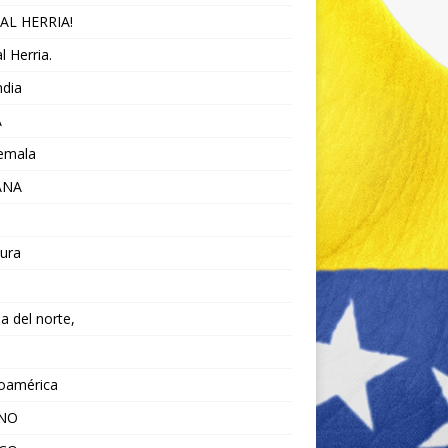
AL HERRIA!
l Herria.
ndia
A
emala
ANA
ura
da del norte,
noamérica
ANO