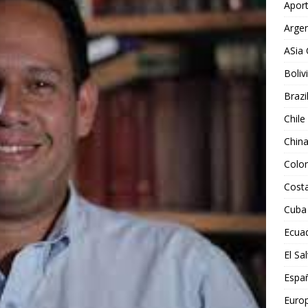
Aport
Argen
ASia 
Boliv
Brazi
Chile
Chin
Colo
Costa
Cuba
Ecua
El Sa
Espa
Euro