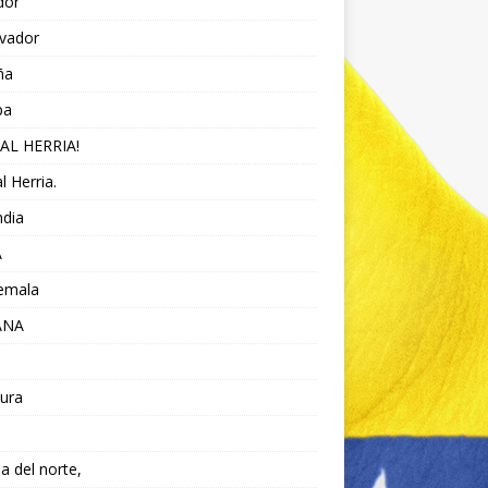
dor
lvador
ña
pa
AL HERRIA!
l Herria.
ndia
A
emala
ANA
ura
da del norte,