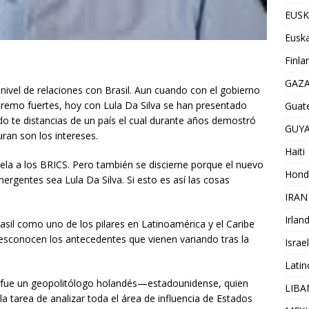
EUSK
Euska
Finla
GAZ
ivel de relaciones con Brasil. Aun cuando con el gobierno
xtremo fuertes, hoy con Lula Da Silva se han presentado
Guat
 te distancias de un país el cual durante años demostró
GUY
uran son los intereses.
Haiti
ela a los BRICS. Pero también se discierne porque el nuevo
Hond
rgentes sea Lula Da Silva. Si esto es así las cosas
IRAN
Irlan
sil como uno de los pilares en Latinoamérica y el Caribe
onocen los antecedentes que vienen variando tras la
Israel
Lati
 fue un geopolitólogo holandés—estadounidense, quien
LIB
la tarea de analizar toda el área de influencia de Estados