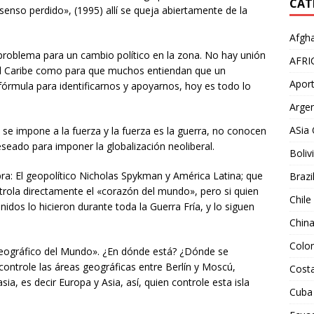
CAT
senso perdido», (1995) allí se queja abiertamente de la
Afgha
l problema para un cambio político en la zona. No hay unión
AFRI
 el Caribe como para que muchos entiendan que un
Aport
 fórmula para identificarnos y apoyarnos, hoy es todo lo
Argen
ASia 
 se impone a la fuerza y la fuerza es la guerra, no conocen
eado para imponer la globalización neoliberal.
Boliv
bra: El geopolítico Nicholas Spykman y América Latina; que
Brazi
trola directamente el «corazón del mundo», pero si quien
Chile
dos lo hicieron durante toda la Guerra Fría, y lo siguen
Chin
Colo
 geográfico del Mundo». ¿En dónde está? ¿Dónde se
ontrole las áreas geográficas entre Berlín y Moscú,
Costa
a, es decir Europa y Asia, así, quien controle esta isla
Cuba