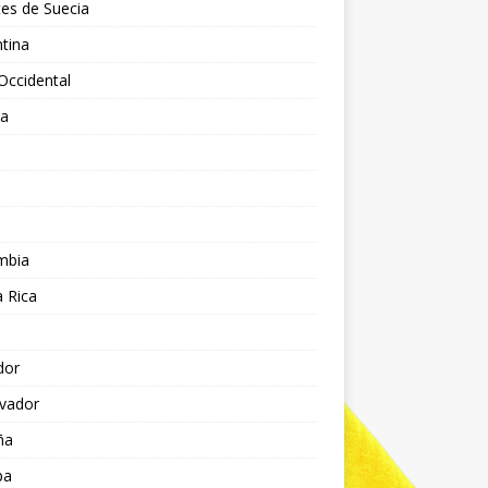
es de Suecia
tina
Occidental
ia
l
a
mbia
 Rica
dor
lvador
ña
pa