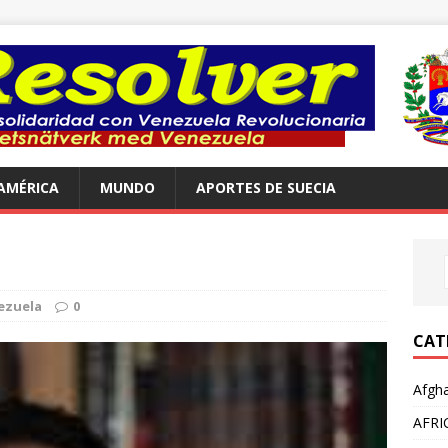
AMÉRICA
MUNDO
APORTES DE SUECIA
ezuela
0
CAT
Afgha
AFRI