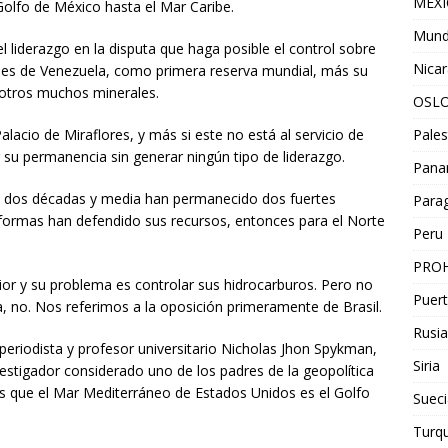
MEX
Golfo de México hasta el Mar Caribe.
Mun
el liderazgo en la disputa que haga posible el control sobre
Nica
les de Venezuela, como primera reserva mundial, más su
y otros muchos minerales.
OSL
Pales
alacio de Miraflores, y más si este no está al servicio de
 su permanencia sin generar ningún tipo de liderazgo.
Pan
es dos décadas y media han permanecido dos fuertes
Para
formas han defendido sus recursos, entonces para el Norte
Peru
PROH
ior y su problema es controlar sus hidrocarburos. Pero no
Puert
, no. Nos referimos a la oposición primeramente de Brasil.
Rusia
 periodista y profesor universitario Nicholas Jhon Spykman,
Siria
stigador considerado uno de los padres de la geopolítica
as que el Mar Mediterráneo de Estados Unidos es el Golfo
Sueci
Turqu