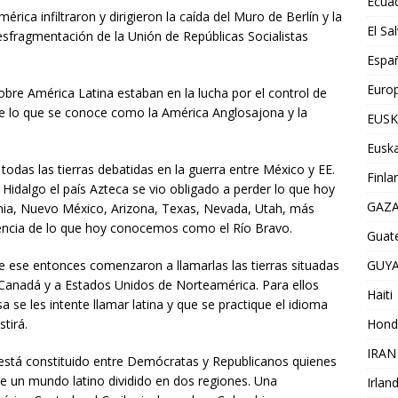
Ecua
ica infiltraron y dirigieron la caída del Muro de Berlín y la
El Sa
esfragmentación de la Unión de Repúblicas Socialistas
Espa
Euro
obre América Latina estaban en la lucha por el control de
tre lo que se conoce como la América Anglosajona y la
EUSK
Euska
 todas las tierras debatidas en la guerra entre México y EE.
Finla
Hidalgo el país Azteca se vio obligado a perder lo que hoy
GAZ
rnia, Nuevo México, Arizona, Texas, Nevada, Utah, más
encia de lo que hoy conocemos como el Río Bravo.
Guat
sde ese entonces comenzaron a llamarlas las tierras situadas
GUY
 Canadá y a Estados Unidos de Norteamérica. Para ellos
Haiti
sa se les intente llamar latina y que se practique el idioma
stirá.
Hond
IRAN
 está constituido entre Demócratas y Republicanos quienes
e un mundo latino dividido en dos regiones. Una
Irlan