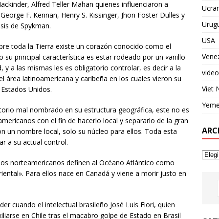
Mackinder, Alfred Teller Mahan quienes influenciaron a
Ucran
eorge F. Kennan, Henry S. Kissinger, Jhon Foster Dulles y
Urug
esis de Spykman.
USA
obre toda la Tierra existe un corazón conocido como el
Vene
su principal característica es estar rodeado por un «anillo
 y a las mismas les es obligatorio controlar, es decir a la
video
del área latinoamericana y caribeña en los cuales vieron su
Viet
 Estados Unidos.
Yem
itorio mal nombrado en su estructura geográfica, este no es
mericanos con el fin de hacerlo local y separarlo de la gran
ARC
on un nombre local, solo su núcleo para ellos. Toda esta
ar a su actual control.
os norteamericanos definen al Océano Atlántico como
iental». Para ellos nace en Canadá y viene a morir justo en
 cuando el intelectual brasileño José Luis Fiori, quien
liarse en Chile tras el macabro golpe de Estado en Brasil