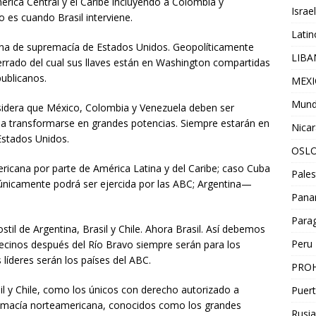
rica Central y el Caribe incluyendo a Colombia y
Israel
 es cuando Brasil interviene.
Lati
na de supremacía de Estados Unidos. Geopolíticamente
LIB
errado del cual sus llaves están en Washington compartidas
ublicanos.
MEX
Mun
nsidera que México, Colombia y Venezuela deben ser
r a transformarse en grandes potencias. Siempre estarán en
Nica
Estados Unidos.
OSL
icana por parte de América Latina y del Caribe; caso Cuba
Pales
únicamente podrá ser ejercida por las ABC; Argentina—
Pan
Para
stil de Argentina, Brasil y Chile. Ahora Brasil. Así debemos
Peru
ecinos después del Río Bravo siempre serán para los
 líderes serán los países del ABC.
PROH
il y Chile, como los únicos con derecho autorizado a
Puert
remacía norteamericana, conocidos como los grandes
Rusia