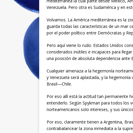
mediterránea la cual parte desde México, Amé
Venezuela. Pero otra es Sudamérica y en esto
Volvamos. La América mediterránea es la zo
guarda todas las características de un mar c
por el poder político entre Demócratas y Rep
Pero aquí viene lo rudo. Estados Unidos co
considerados inútiles e incapaces para llega
una posición de absoluta dependencia ante 
Cualquier amenaza a la hegemonía norteamer
y Venezuela será aplastada, y la hegemonía 
Brasil—Chile.
Por eso allí está la actitud tan permanente ho
entenderlo. Según Spykman para todos los v
norteamericanos solo intereses, y sus únicos
Por eso, claramente tienen a Argentina, Bras
contrabalancear la zona inmediata a la sup