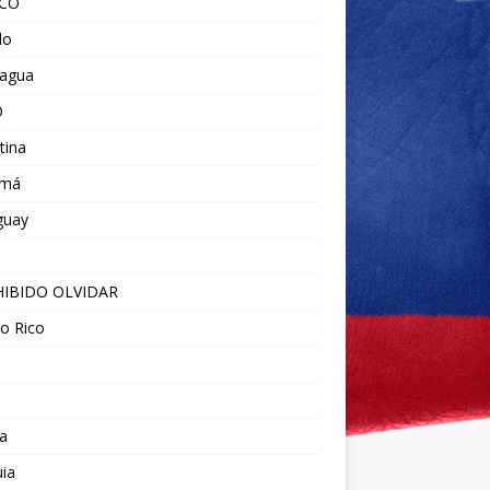
ICO
do
ragua
O
tina
amá
guay
IBIDO OLVIDAR
o Rico
a
ia