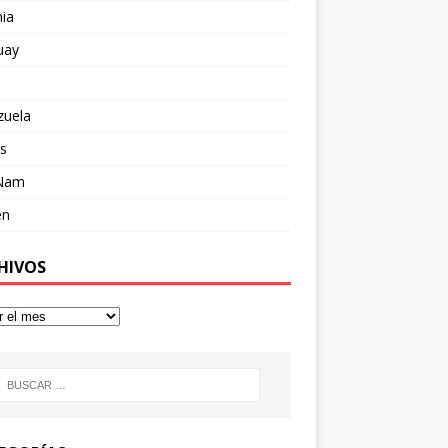
ia
uay
zuela
s
 Nam
en
HIVOS