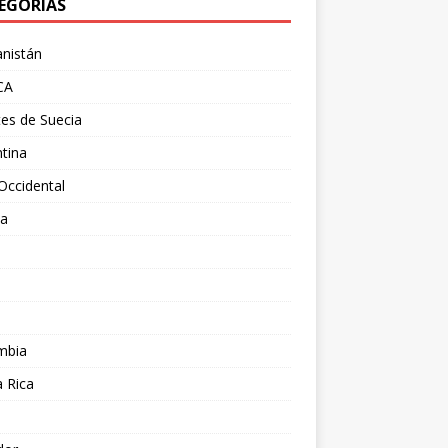
EGORÍAS
nistán
CA
es de Suecia
tina
Occidental
ia
l
a
mbia
 Rica