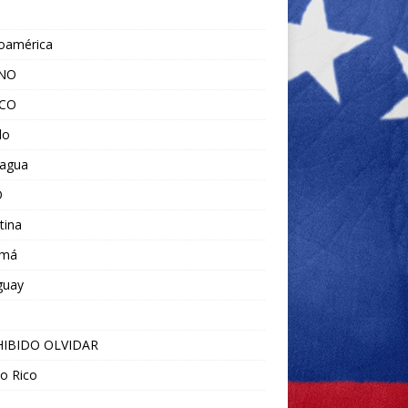
noamérica
ANO
ICO
do
ragua
O
tina
amá
guay
IBIDO OLVIDAR
o Rico