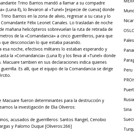
MEX
 Comandante Trino Barrios mandó a llamar a su compadre
 (Luna ll), lo llevaron al «Tunel» [especie de cueva] donde
Mun
rino Barrios en la zona de alivio, regresar a su casa y lo
Nica
r el Comandante Félix Leonet Canales. Lo trasladan de noche
y de mañana helicópteros sobrevuelan la ruta de retirada de
OSL
 metros de la «Comandancia» a cinco guerrilleros, para que
Pales
ya que desconocían lo que estaba pasando.
 esa noche, efectivos militares lo estaban esperando y
Pan
hasta la «Comandancia» (Luna ll) y los lleva al «Tunel» donde
Para
on. Macuare tambien en sus declaraciones indica quienes
errilla. Es allí, que el equipo de la Comandancia se dirige
Peru
rcito.
PROH
Puert
Rusia
de Macuare fueron determinantes para la destrucción y
veamos la investigación de Elia Oliveros:
Siria
Sueci
sinos, acusados de guerrilleros: Santos Rangel, Cenobio
argas y Palomo Duque [Oliveros:266]
Turqu