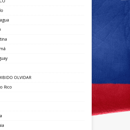
ICO
do
ragua
O
tina
amá
guay
IBIDO OLVIDAR
o Rico
a
ia