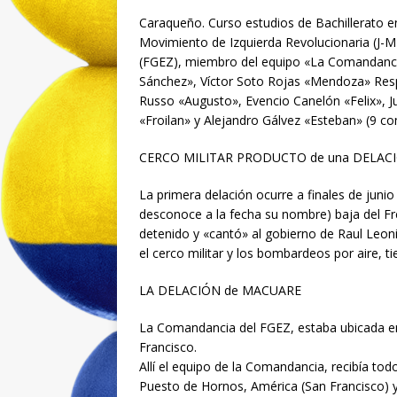
Caraqueño. Curso estudios de Bachillerato en
Movimiento de Izquierda Revolucionaria (J-M
(FGEZ), miembro del equipo «La Comandanci
Sánchez», Víctor Soto Rojas «Mendoza» Resp
Russo «Augusto», Evencio Canelón «Felix», 
«Froilan» y Alejandro Gálvez «Esteban» (9 co
CERCO MILITAR PRODUCTO de una DELAC
La primera delación ocurre a finales de juni
desconoce a la fecha su nombre) baja del Fre
detenido y «cantó» al gobierno de Raul Leoni 
el cerco militar y los bombardeos por aire, ti
LA DELACIÓN de MACUARE
La Comandancia del FGEZ, estaba ubicada en
Francisco.
Allí el equipo de la Comandancia, recibía t
Puesto de Hornos, América (San Francisco) 