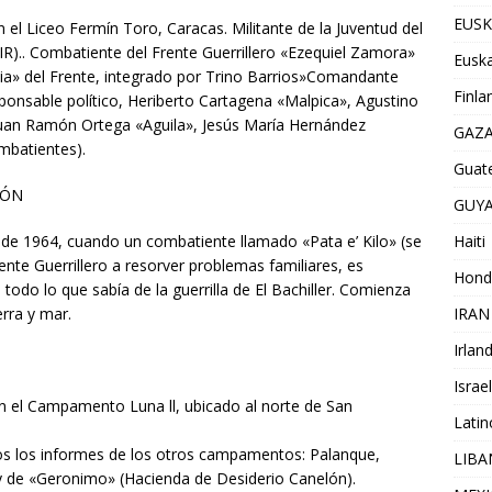
EUSK
 el Liceo Fermín Toro, Caracas. Militante de la Juventud del
IR).. Combatiente del Frente Guerrillero «Ezequiel Zamora»
Euska
a» del Frente, integrado por Trino Barrios»Comandante
Finla
onsable político, Heriberto Cartagena «Malpica», Agustino
Juan Ramón Ortega «Aguila», Jesús María Hernández
GAZ
mbatientes).
Guat
IÓN
GUY
Haiti
o de 1964, cuando un combatiente llamado «Pata e’ Kilo» (se
nte Guerrillero a resorver problemas familiares, es
Hond
todo lo que sabía de la guerrilla de El Bachiller. Comienza
IRAN
erra y mar.
Irlan
Israel
 el Campamento Luna ll, ubicado al norte de San
Lati
odos los informes de los otros campamentos: Palanque,
LIB
y de «Geronimo» (Hacienda de Desiderio Canelón).