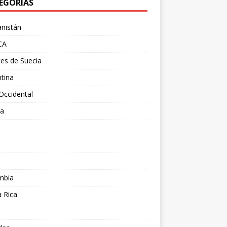
EGORÍAS
nistán
CA
es de Suecia
tina
Occidental
ia
l
a
mbia
 Rica