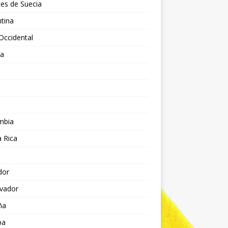
es de Suecia
tina
Occidental
ia
l
a
mbia
 Rica
dor
lvador
ña
pa