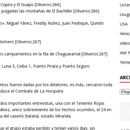
Cúpira y El Guapo [Oliveros:266]
Ucran
pulgadas las montañas de El Bachiller [Oliveros:266]
Urug
ros»: Miguel Yánez, Freddy Nuñez, Juan Pedrique, Quintin
USA
Vene
 Romero [Oliveros:267]
video
Viet
e tres campamentos en la fila de Chaguaramal [Oliveros:267]
Yem
: Luna 3, Ceiba 1, Puerto Pirata y Puerto Seguro
ARC
ntos fueron dadas por los delatores, es más, cercaron toda
produce el Combate de La Horqueta
 dos importantes entrevistas, una con el Teniente Rojas
álvez, unico sobreviviente de los hechos ocurridos, el 24 en
a del caserío Batatal, estado Miranda.
ue el grupo estaba perdido y tenían varios dias, sin