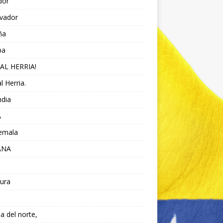
dor
lvador
ña
pa
AL HERRIA!
l Herria.
ndia
A
emala
ANA
ura
da del norte,