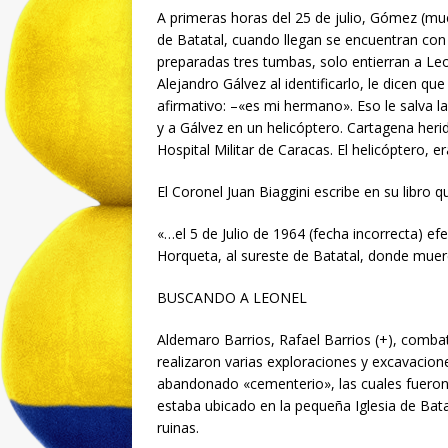
A primeras horas del 25 de julio, Gómez (mu
de Batatal, cuando llegan se encuentran con
preparadas tres tumbas, solo entierran a L
Alejandro Gálvez al identificarlo, le dicen que
afirmativo: –«es mi hermano». Eso le salva la
y a Gálvez en un helicóptero. Cartagena herid
Hospital Militar de Caracas. El helicóptero, 
El Coronel Juan Biaggini escribe en su libro q
«…el 5 de Julio de 1964 (fecha incorrecta) ef
Horqueta, al sureste de Batatal, donde muer
BUSCANDO A LEONEL
Aldemaro Barrios, Rafael Barrios (+), comb
realizaron varias exploraciones y excavacio
abandonado «cementerio», las cuales fueron 
estaba ubicado en la pequeña Iglesia de Batat
ruinas.