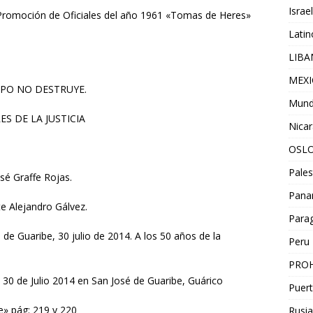
Israel
 Promoción de Oficiales del año 1961 «Tomas de Heres»
Lati
LIB
MEX
MPO NO DESTRUYE.
Mun
 DE LA JUSTICIA
Nica
OSL
Pales
sé Graffe Rojas.
Pan
e Alejandro Gálvez.
Para
de Guaribe, 30 julio de 2014. A los 50 años de la
Peru
PROH
 30 de Julio 2014 en San José de Guaribe, Guárico
Puert
e» pág: 219 y 220
Rusia