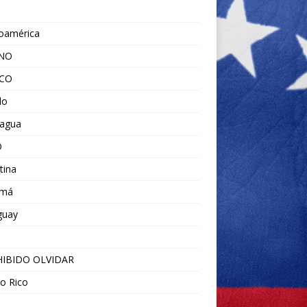
noamérica
ANO
ICO
do
ragua
O
tina
amá
guay
IBIDO OLVIDAR
o Rico