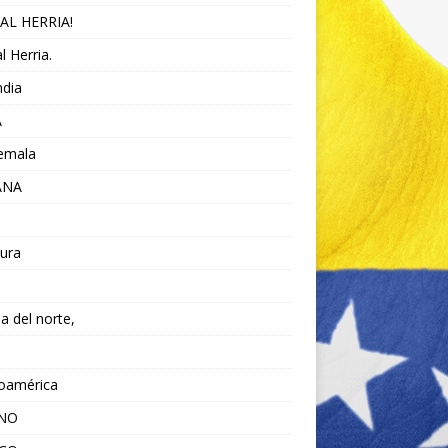
AL HERRIA!
l Herria.
ndia
A
emala
ANA
ura
da del norte,
noamérica
ANO