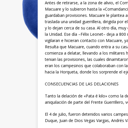
Antes de retirarse, a la zona de alivio, el
Macuare y lo subieron hasta la «Comandancia»
guardaban provisiones. Macuare le plantea a T
traslada una unidad guerrillera, dirigida po
y lo dejan cerca de su casa. Al otro día, mu
la Unidad. Ese día –Félix Leonet– deja a 800
vigilaran e hicieran contacto con Macuare, 
Resulta que Macuare, cuando entra a su casa
comienza a delatar, llevando a los militares 
tenian las provisiones, las cuales dinamitar
eran los campesinos que colaboraban con la gu
hacia la Horqueta, donde los sorprende el ejé
CONSECUENCIAS DE LAS DELACIONES
Tanto la delación de «Pata é kilo» como la 
aniquilación de parte del Frente Guerrillero, 
El 4 de julio, fueron detenidos varios campe
Duque, Juan de Dios Vegas Vargas, Andrés V