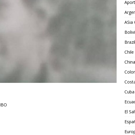
Aport
Argen
ASia 
Boliv
Brazi
Chile
Chin
Colo
Costa
Cuba
Ecua
IBO
El Sa
Espa
Euro