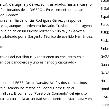
Ecua
erto), Cartagena y Gálvez son trasladados hasta el caserío
El Sa
 funcionarios de la DIGEPOL. En el cementerio tenían
eonel Gómez.
Espa
 si es familia del oficial Rodríguez Gálvez y responde
Euro
 vida, aunque la orden era fusilarlo. Trasladan a Cartagena
o lo dejan en un Puesto Militar en Cupira y a Gálvez al
EUSK
era piloteado por el Sargento Técnico de apellido Hernández.
Euska
ue:
Finla
GAZ
ectivos del Batallón BIB3 sostienen un encuentro en la
en dos bandoleros y uno es herido y capturado».
Guat
GUY
Haiti
atiente del FGEZ, Omar Narváez Aché y dos campesinos
nes buscando los restos de Leonel Gómez, en el
Hond
fallidas. El comando (Puesto de Comando) del ejército
IRAN
al, la cual en la actualidad se encuentra destartalada y en
Irlan