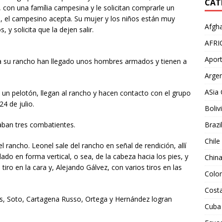
CAT
 con una família campesina y le solicitan comprarle un
, el campesino acepta. Su mujer y los niños están muy
Afgha
, y solicita que la dejen salir.
AFRI
Aport
ue a su rancho han llegado unos hombres armados y tienen a
Argen
ASia 
n un pelotón, llegan al rancho y hacen contacto con el grupo
4 de julio.
Boliv
aban tres combatientes.
Brazi
Chile
l rancho. Leonel sale del rancho en señal de rendición, allí
do en forma vertical, o sea, de la cabeza hacia los pies, y
Chin
tiro en la cara y, Alejando Gálvez, con varios tiros en las
Colo
Costa
os, Soto, Cartagena Russo, Ortega y Hernández logran
Cuba