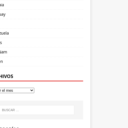
ia
uay
zuela
s
 Nam
en
HIVOS