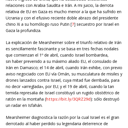
relaciones con Arabia Saudita e Irán. A mi juicio, la derrota
relativa de EU en Gaza es mucho menor a la que ha sufrido en
Ucrania y con el efusivo reciente doble abrazo del presidente
chino Xi a su homólogo ruso Putin [
7
] secuestro por Israel en
Gaza la profundiza.
La explicación de Mearsheimer sobre el triunfo relativo de Irán
es sencillamente fascinante y se basa en tres fechas nodales
que comienzan el 1º de abril, cuando Israel bombardea,
sin haber prevenido a su máximo aliado EU, el consulado de
Irán en Damasco; el 14 de abril, cuando Irán exhibe, con previo
aviso negociado con EU vía Omán, su musculatura de misiles y
drones lanzados contra Israel, cuya mitad fue derribada, para
no decir «arreglada», por EU; y el 19 de abril, cuando la tan
temida represalia de Israel constituyó un rugido obstétrico de
ratón en la montaña (
https://bit.ly/3QRZ29d
): sólo destruyó
un radar en Isfahán.
Mearsheimer diagnostica la razón por la cual Israel es el gran
derrotado al haber perdido su legendaria deterrence de