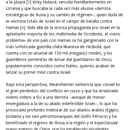
a la jázara [
5
] Vicky Nuland, vencida humillantemente en
Ucrania y que buscaba la cada vez más elusiva «derrota
estratégica» de Rusia y su cambio de régimen–, quien duda de
la «victoria total» de Israel en el campo de batalla contra
Hamas [
6
]. Más allá de la viciosa propaganda pro Israel en la
aplastante mayoría de los multimedia de Occidente, el «serio
problema» de ese país con Hamas se ha gangrenado con la
más sofisticada guerrilla chiíta libanesa de Hezbolá, que
cuenta con un arsenal de 150 mil (megasic) misiles, y los
guerrilleros yemenitas de Ansar Alá (partidarios de Dios),
popularmente conocidos como hutíes, quienes acaban de
lanzar su primer misil contra Israel.
Bajo esta perspectiva, Mearsheimer sentencia que «Israel es
el gran perdedor» del conflicto en curso y que ha arrastrado
nolens volens a EU a una derrota –aunque de menor
envergadura a la de su aliado indefectible Israel–, lo que ha
provocado profundo malestar de sus aliados árabes (Egipto,
Jordania y las seis petromonarquías del Golfo Pérsico) y ha
beneficiado el regreso de Rusia a la región y el espectacular
nuevo ingreso de China, que ha establecido excelentes