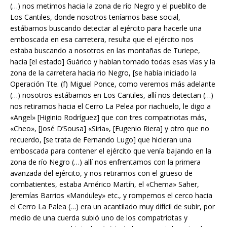
(…) nos metimos hacia la zona de río Negro y el pueblito de
Los Cantiles, donde nosotros teníamos base social,
estábamos buscando detectar al ejército para hacerle una
emboscada en esa carretera, resulta que el ejército nos
estaba buscando a nosotros en las montañas de Turiepe,
hacia [el estado] Guárico y habían tomado todas esas vías y la
zona de la carretera hacia rio Negro, [se había iniciado la
Operación Tte. (f) Miguel Ponce, como veremos más adelante
(…) nosotros estábamos en Los Cantiles, allí nos detectan (…)
nos retiramos hacia el Cerro La Pelea por riachuelo, le digo a
«Angel» [Higinio Rodríguez] que con tres compatriotas más,
«Cheo», [José D’Sousa] «Siria», [Eugenio Riera] y otro que no
recuerdo, [se trata de Fernando Lugo] que hicieran una
emboscada para contener el ejército que venía bajando en la
zona de río Negro (…) allí nos enfrentamos con la primera
avanzada del ejército, y nos retiramos con el grueso de
combatientes, estaba Américo Martín, el «Chema» Saher,
Jeremías Barrios «Manduley» etc., y rompemos el cerco hacia
el Cerro La Palea (…) era un acantilado muy difícil de subir, por
medio de una cuerda subió uno de los compatriotas y