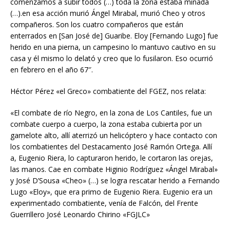
comenzamos a subir todos (…) toda la zona estaba minada
(…).en esa acción murió Ángel Mirabal, murió Cheo y otros
compañeros. Son los cuatro compañeros que están
enterrados en [San José de] Guaribe. Eloy [Fernando Lugo] fue
herido en una pierna, un campesino lo mantuvo cautivo en su
casa y él mismo lo delató y creo que lo fusilaron. Eso ocurrió
en febrero en el año 67″.
Héctor Pérez «el Greco» combatiente del FGEZ, nos relata:
«El combate de río Negro, en la zona de Los Cantiles, fue un
combate cuerpo a cuerpo, la zona estaba cubierta por un
gamelote alto, allí aterrizó un helicóptero y hace contacto con
los combatientes del Destacamento José Ramón Ortega. Allí
a, Eugenio Riera, lo capturaron herido, le cortaron las orejas,
las manos. Cae en combate Higinio Rodríguez «Ángel Mirabal»
y José D’Sousa «Cheo» (…) se logra rescatar herido a Fernando
Lugo «Eloy», que era primo de Eugenio Riera. Eugenio era un
experimentado combatiente, venía de Falcón, del Frente
Guerrillero José Leonardo Chirino «FGJLC»