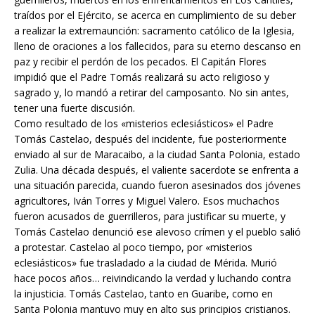
traídos por el Ejército, se acerca en cumplimiento de su deber
a realizar la extremaunción: sacramento católico de la Iglesia,
lleno de oraciones a los fallecidos, para su eterno descanso en
paz y recibir el perdón de los pecados. El Capitán Flores
impidió que el Padre Tomás realizará su acto religioso y
sagrado y, lo mandó a retirar del camposanto. No sin antes,
tener una fuerte discusión.
Como resultado de los «misterios eclesiásticos» el Padre
Tomás Castelao, después del incidente, fue posteriormente
enviado al sur de Maracaibo, a la ciudad Santa Polonia, estado
Zulia. Una década después, el valiente sacerdote se enfrenta a
una situación parecida, cuando fueron asesinados dos jóvenes
agricultores, Iván Torres y Miguel Valero. Esos muchachos
fueron acusados de guerrilleros, para justificar su muerte, y
Tomás Castelao denunció ese alevoso crímen y el pueblo salió
a protestar. Castelao al poco tiempo, por «misterios
eclesiásticos» fue trasladado a la ciudad de Mérida. Murió
hace pocos años… reivindicando la verdad y luchando contra
la injusticia. Tomás Castelao, tanto en Guaribe, como en
Santa Polonia mantuvo muy en alto sus principios cristianos.