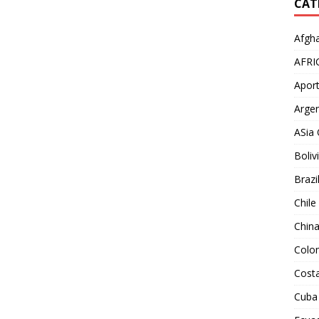
CAT
Afgha
AFRI
Aport
Argen
ASia 
Boliv
Brazi
Chile
Chin
Colo
Costa
Cuba