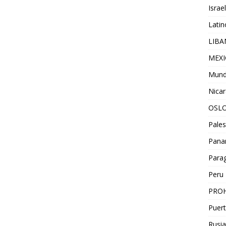
Israel
Lati
LIB
MEX
Mun
Nica
OSL
Pales
Pan
Para
Peru
PROH
Puert
Rusia