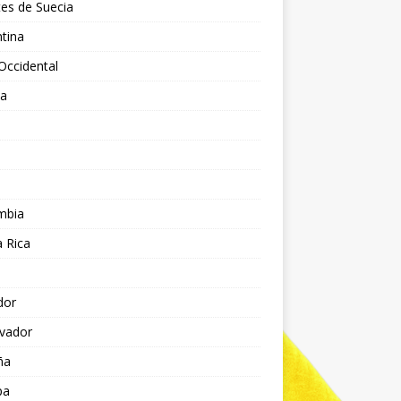
es de Suecia
tina
Occidental
ia
l
a
mbia
 Rica
dor
lvador
ña
pa