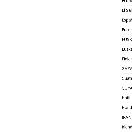
Ecua
El Sa
Espa
Euro
EUSK
Euska
Finla
GAZ
Guat
GUY
Haiti
Hond
IRAN
Irlan