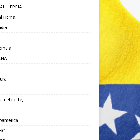
AL HERRIA!
l Herria.
ndia
A
emala
ANA
ura
da del norte,
noamérica
ANO