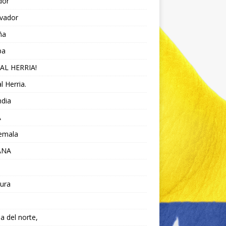
dor
lvador
ña
pa
AL HERRIA!
l Herria.
ndia
A
emala
ANA
ura
da del norte,