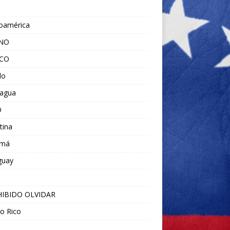
noamérica
ANO
ICO
do
ragua
O
tina
amá
guay
IBIDO OLVIDAR
o Rico