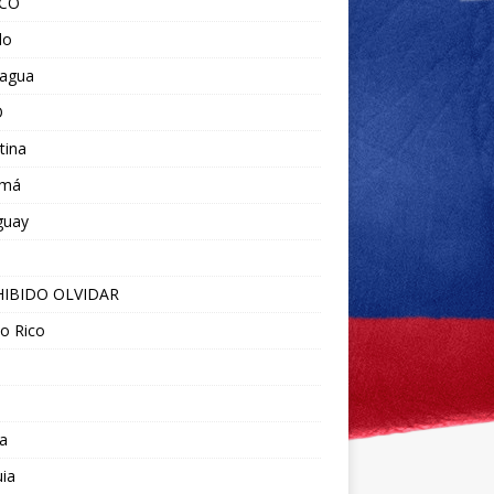
ICO
do
ragua
O
tina
amá
guay
IBIDO OLVIDAR
o Rico
a
ia