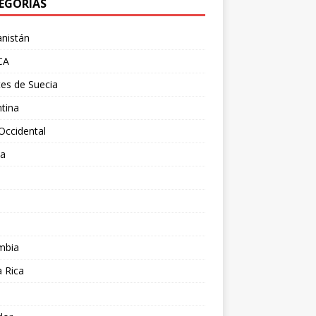
EGORÍAS
nistán
CA
es de Suecia
tina
Occidental
ia
l
a
mbia
 Rica