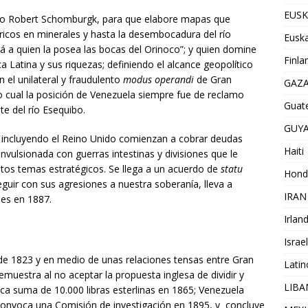
EUSK
nico Robert Schomburgk, para que elabore mapas que
s ricos en minerales y hasta la desembocadura del río
Euska
 a quien la posea las bocas del Orinoco”; y quien domine
Finla
 Latina y sus riquezas; definiendo el alcance geopolítico
n el unilateral y fraudulento
modus operandi
de Gran
GAZ
o cual la posición de Venezuela siempre fue de reclamo
Guat
ste del río Esequibo.
GUY
s incluyendo el Reino Unido comienzan a cobrar deudas
Haiti
ulsionada con guerras intestinas y divisiones que le
stos temas estratégicos. Se llega a un acuerdo de
statu
Hond
guir con sus agresiones a nuestra soberanía, lleva a
IRAN
ses en 1887.
Irlan
Israel
e 1823 y en medio de unas relaciones tensas entre Gran
Lati
muestra al no aceptar la propuesta inglesa de dividir y
LIB
dica suma de 10.000 libras esterlinas en 1865; Venezuela
convoca una Comisión de investigación en 1895, y concluye