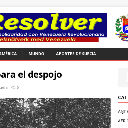
AMÉRICA
MUNDO
APORTES DE SUECIA
para el despojo
uela
0
CAT
Afgha
AFRI