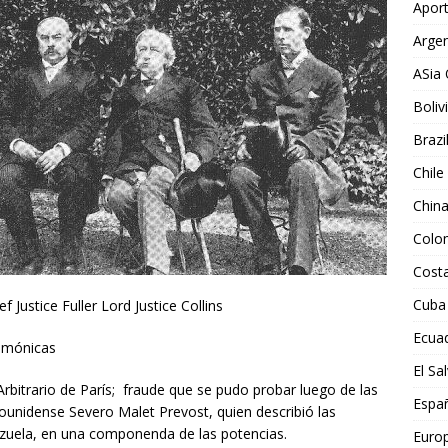
Aport
Argen
ASia 
Boliv
Brazi
Chile
Chin
Colo
Costa
Cuba
 Justice Fuller Lord Justice Collins
Ecua
gemónicas
El Sa
Arbitrario de París; fraude que se pudo probar luego de las
Espa
unidense Severo Malet Prevost, quien describió las
ezuela, en una componenda de las potencias.
Euro