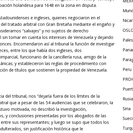
MEX
ación holandesa para 1648 en la zona en disputa.
Mun
stadounidenses e ingleses, quienes negociaron en el
Nica
del tratado arbitral con Gran Bretaña mediante el engaño y
OSL
nsiderarnos “salvajes” y no sujetos de derecho
rial sin tomar en cuenta los intereses de Venezuela y dejando
Pales
onces. Encomendaron así al tribunal la función de investigar
Pan
ces, entre los que había dos ingleses, dos
arcial, funcionario de la cancillería rusa, amigo de la
Para
itánicas; y establecieron las reglas de procedimiento con
Peru
ción de títulos que sostienen la propiedad de Venezuela.
PROH
Puert
a del tribunal, nos “dejaría fuera de los límites de la
Rusia
Arbitral que a pesar de las 54 audiencias que se celebraron, la
Siria
tuvo motivada, no describió la investigación,
s, y conclusiones presentadas por los abogados de las
Sueci
 entre sus representantes; y luego se supo que todos los
Turqu
lterados, sin justificación histórica que le