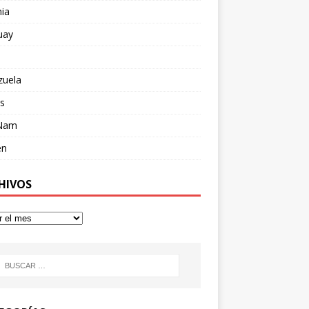
ia
uay
zuela
s
 Nam
en
HIVOS