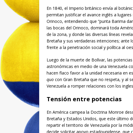
En 1840, el Imperio británico envía al botá
permitan justificar el avance inglés a lugare
Orinoco, entendiendo que “punta Barima dará
las bocas del Orinoco, dominará toda América
de la zona, y donde las diversas líneas revela
Bretaña y sus verdaderas intenciones; ante l
frente a la penetración social y política al oe
Luego de la muerte de Bolívar, las potencia
astronómicas en medio de una Venezuela conv
hacen flaco favor a la unidad necesaria en e
quo
con Gran Bretaña que no respeta, y al se
Venezuela a romper relaciones con los ingle
Tensión entre potencias
En América campea la Doctrina Monroe desd
Bretaña y Estados Unidos, que este último de
repartir el territorio de Venezuela por la mó
decide solicitar apoyo estadounidense, que 