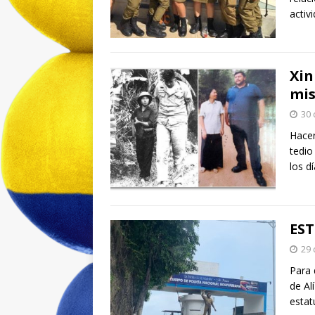
activ
Xin
mis
30 
Hacer
tedio
los d
ES
29 
Para 
de Al
esta