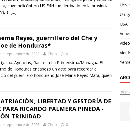
Ucran
ura, cuyo helicóptero US F4H fue derribado en la provincia
nh, el
[…]
Urug
USA
Vene
ema Reyes, guerrillero del Che y
video
oe de Honduras*
Viet
de septiembre de 2023
Cheo
0
Yem
igalpa. Agencias, Radio La La Primerisima/Managua El
rno de Honduras encabezó un acto para recordar el
ficio del guerrillero hondureño José María Reyes Mata, quien
ARC
ATRIACIÓN, LIBERTAD Y GESTORÍA DE
 PARA RICARDO PALMERA PINEDA -
MÓN TRINIDAD
de septiembre de 2023
Cheo
0