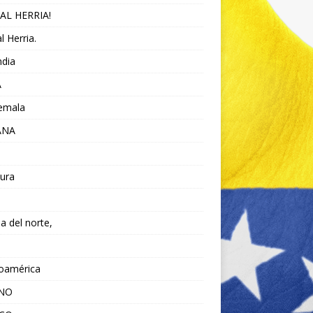
AL HERRIA!
l Herria.
ndia
A
emala
ANA
ura
da del norte,
noamérica
ANO