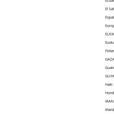
Ecua
El Sa
Espa
Euro
EUSK
Euska
Finla
GAZ
Guat
GUY
Haiti
Hond
IRAN
Irlan