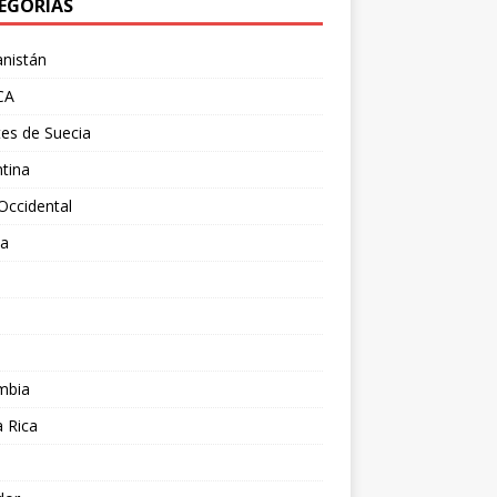
EGORÍAS
nistán
CA
es de Suecia
tina
Occidental
ia
l
a
mbia
 Rica