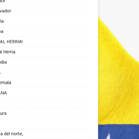
dor
lvador
ña
pa
AL HERRIA!
l Herria.
ndia
A
emala
ANA
ura
da del norte,