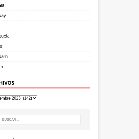
ia
uay
zuela
s
 Nam
en
HIVOS