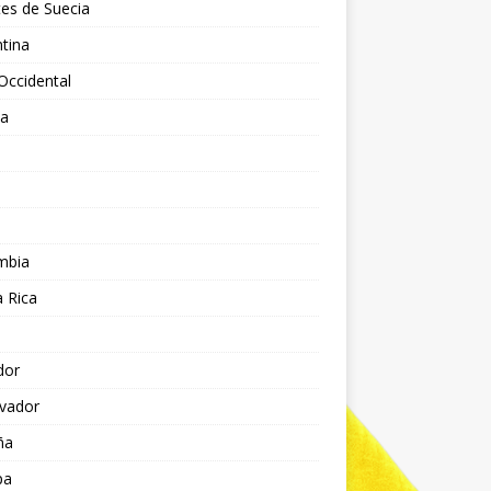
es de Suecia
tina
Occidental
ia
l
a
mbia
 Rica
dor
lvador
ña
pa