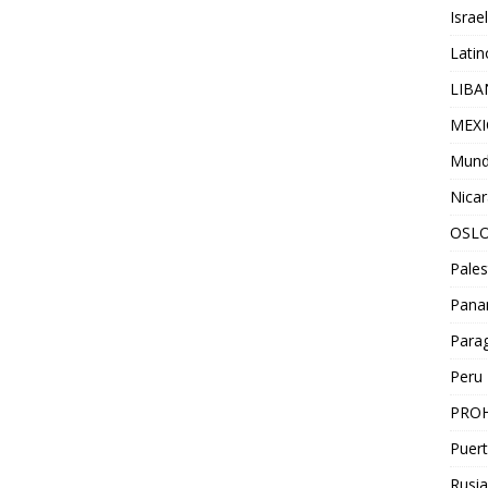
Israel
Lati
LIB
MEX
Mun
Nica
OSL
Pales
Pan
Para
Peru
PROH
Puert
Rusia