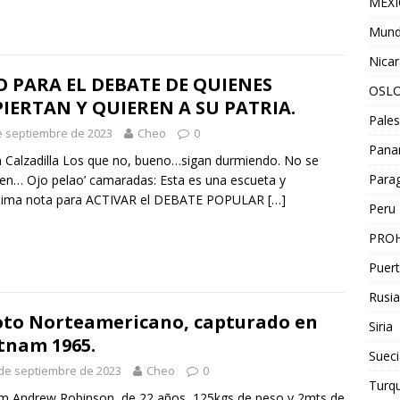
MEX
Mun
Nica
O PARA EL DEBATE DE QUIENES
OSL
IERTAN Y QUIEREN A SU PATRIA.
Pales
e septiembre de 2023
Cheo
0
Pan
n Calzadilla Los que no, bueno…sigan durmiendo. No se
Para
en… Ojo pelao’ camaradas: Esta es una escueta y
sima nota para ACTIVAR el DEBATE POPULAR
[…]
Peru
PROH
Puert
Rusia
oto Norteamericano, capturado en
Siria
tnam 1965.
Sueci
de septiembre de 2023
Cheo
0
Turqu
am Andrew Robinson, de 22 años, 125kgs de peso y 2mts de