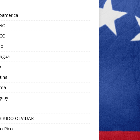
noamérica
ANO
ICO
do
ragua
O
tina
amá
guay
IBIDO OLVIDAR
o Rico