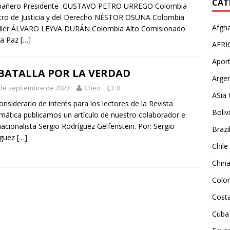
CAT
añero Presidente GUSTAVO PETRO URREGO Colombia
tro de Justicia y del Derecho NÉSTOR OSUNA Colombia
Afgha
iller ÁLVARO LEYVA DURÁN Colombia Alto Comisionado
la Paz
[…]
AFRI
Aport
 BATALLA POR LA VERDAD
Argen
de septiembre de 2023
Cheo
0
ASia 
onsiderarlo de interés para los lectores de la Revista
Boliv
mática publicamos un artículo de nuestro colaborador e
nacionalista Sergio Rodríguez Gelfenstein. Por: Sergio
Brazi
íguez
[…]
Chile
Chin
Colo
Costa
Cuba