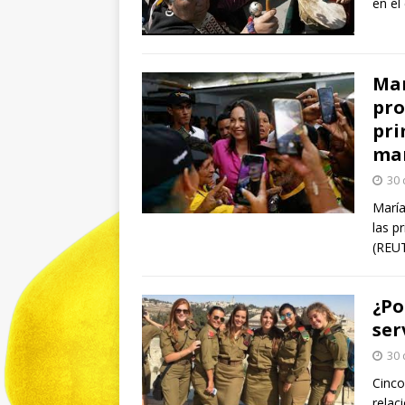
en el
Mar
pro
pri
ma
30 
María
las p
(REUT
¿Po
ser
30 
Cinco
relac