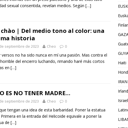
idad sexual consentida, revelan medios. Según
[…]
EUSK
Euska
Finla
 chào | Del medio tono al color: una
GAZ
ma historia
Guat
de septiembre de 2023
Cheo
0
GUY
 versos no ha sido nunca en mí una pasión. Mas contra el
 horrible del encierro luchando, rimando haré más cortos
Haiti
ías en
[…]
Hond
IRAN
Irlan
TO ES NO TENER MADRE…
Israel
de septiembre de 2023
Cheo
0
Lati
que tengan una idea de esta barbaridad. Poner la estatua
í Primera en la entrada del Helicoide equivale a poner la
LIB
tua de
[…]