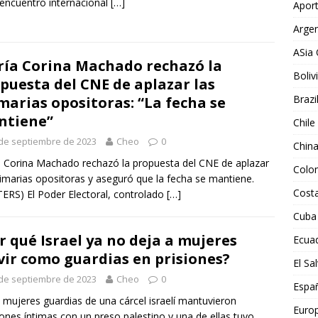
 encuentro internacional
[…]
Aport
Argen
ASia 
ía Corina Machado rechazó la
Boliv
puesta del CNE de aplazar las
Brazi
marias opositoras: “La fecha se
ntiene”
Chile
de septiembre de 2023
Cheo
0
Chin
 Corina Machado rechazó la propuesta del CNE de aplazar
Colo
rimarias opositoras y aseguró que la fecha se mantiene.
Costa
ERS) El Poder Electoral, controlado
[…]
Cuba
r qué Israel ya no deja a mujeres
Ecua
vir como guardias en prisiones?
El Sa
de septiembre de 2023
Cheo
0
Espa
 mujeres guardias de una cárcel israelí mantuvieron
Euro
iones íntimas con un preso palestino y una de ellas tuvo