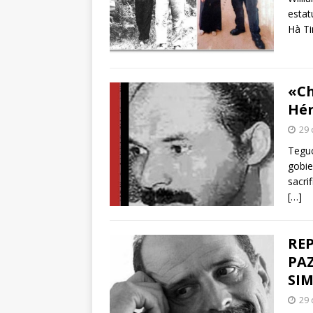
estat
Hà Ti
«Ch
Hér
29 
Teguc
gobie
sacri
[…]
REP
PAZ
SI
29 