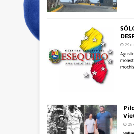
SÓL
DESP
29 d
Agustí
molest
mochí
Pil
Vie
29 
Willi