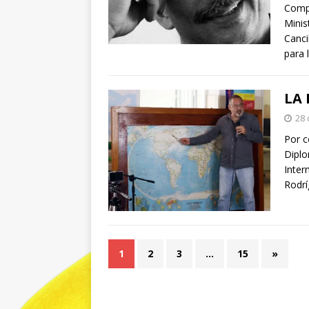
Comp
Minis
Canc
para 
LA
28 
Por c
Diplo
Inter
Rodr
1
2
3
…
15
»