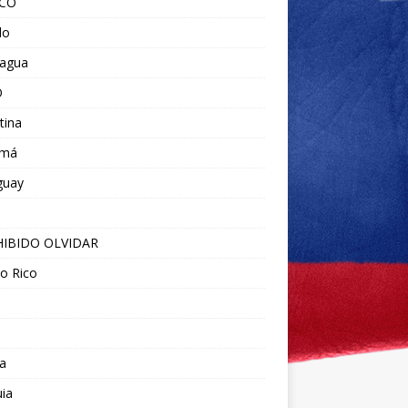
ICO
do
ragua
O
tina
amá
guay
IBIDO OLVIDAR
o Rico
a
ia