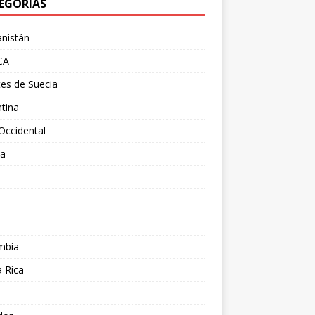
EGORÍAS
nistán
CA
es de Suecia
tina
Occidental
ia
l
a
mbia
 Rica