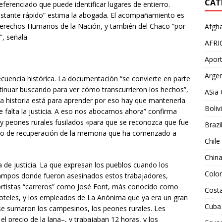
CAT
eferenciado que puede identificar lugares de entierro.
astante rápido” estima la abogada. El acompañamiento es
 Derechos Humanos de la Nación, y también del Chaco “por
Afgha
, señala.
AFRI
Aport
Argen
secuencia histórica. La documentación “se convierte en parte
tinuar buscando para ver cómo transcurrieron los hechos”,
ASia 
La historia está para aprender por eso hay que mantenerla
Boliv
 falta la justicia. A eso nos abocamos ahora” confirma
y peones rurales fusilados «para que se reconozca que fue
Brazi
eso de recuperación de la memoria que ha comenzado a
Chile
Chin
de justicia. La que expresan los pueblos cuando los
Colo
 campos donde fueron asesinados estos trabajadores,
sportistas “carreros” como José Font, más conocido como
Costa
oteles, y los empleados de La Anónima que ya era un gran
Cuba
s se sumaron los campesinos, los peones rurales. Les
 precio de la lana–, y trabajaban 12 horas, y los