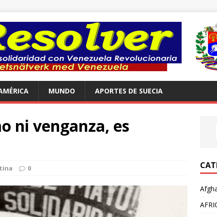
AMÉRICA
MUNDO
APORTES DE SUECIA
o ni venganza, es
CAT
tina
0
Afgha
AFRI