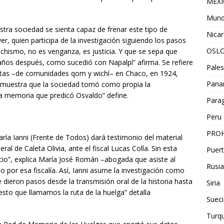
MEX
Mun
tra sociedad se sienta capaz de frenar este tipo de
Nica
er, quien participa de la investigación siguiendo los pasos
OSL
chismo, no es venganza, es justicia. Y que se sepa que
años después, como sucedió con Napalpí” afirma. Se refiere
Pales
stas –de comunidades qom y wichí– en Chaco, en 1924,
Pan
 demuestra que la sociedad tomó como propia la
e la memoria que predicó Osvaldo” define.
Para
Peru
PROH
ría Ianni (Frente de Todos) dará testimonio del material
al de Caleta Olivia, ante el fiscal Lucas Colla. Sin esta
Puert
io”, explica María José Román –abogada que asiste al
Rusia
o por esa fiscalía. Así, Ianni asume la investigación como
e dieron pasos desde la transmisión oral de la historia hasta
Siria
esto que llamamos la ruta de la huelga” detalla
Sueci
Turqu