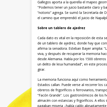
Gallegos aporta a la querella el mapeo georr
“Podemos tener un juicio bastante claro y b
“notorio” agrega. Se sumó la Secretaría de
el camino que emprendió el juicio de Napalpí”
Sobre un tablero de ajedrez
Cada dato es vital en la reposición de esta 
de un tablero de ajedrez, donde hay que con
afirma Ia senadora. Esteban Bayer amplia: “
viva, y después de recuperar la memoria hace
desde Alemania. Habla por los 1500 obreros 
un delito de lesa humanidad”, en este proc
girar.
La memoria funciona aquí como herramienta 
Estados callan. Puede verse al recorrer los
obreros de frigoríficos o ferroviarios, tran
“Facón Grande”. Los gastronómicos de los h
almacén con estancias y frigoríficos. A ello
pagaban miseria –había caído abruptamente el