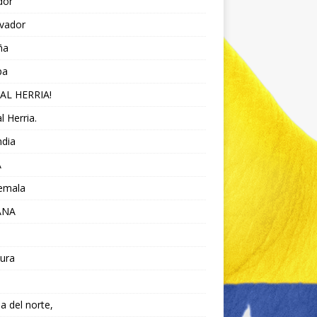
dor
lvador
ña
pa
AL HERRIA!
l Herria.
ndia
A
emala
ANA
ura
da del norte,