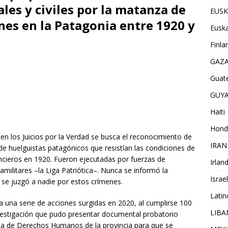
les y civiles por la matanza de
EUSK
nes en la Patagonia entre 1920 y
Euska
Finla
GAZ
Guat
GUY
Haiti
Hond
 en los Juicios por la Verdad se busca el reconocimiento de
IRAN
de huelguistas patagónicos que resistían las condiciones de
ncieros en 1920. Fueron ejecutadas por fuerzas de
Irlan
ramilitares –la Liga Patriótica–. Nunca se informó la
Israel
 se juzgó a nadie por estos crímenes.
Lati
una serie de acciones surgidas en 2020, al cumplirse 100
LIB
vestigación que pudo presentar documental probatorio
aria de Derechos Humanos de la provincia para que se