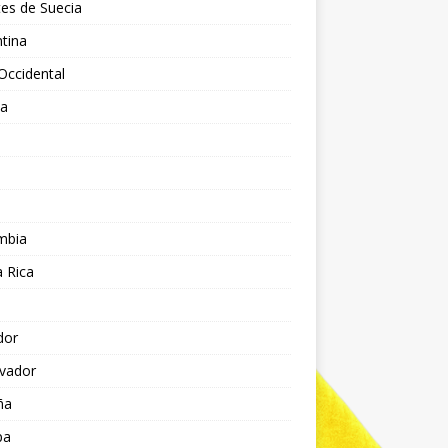
es de Suecia
tina
Occidental
ia
l
a
mbia
 Rica
dor
lvador
ña
pa