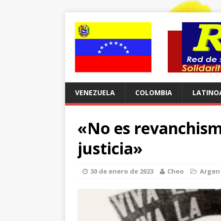
VENEZUELA
COLOMBIA
LATINO
«No es revanchism
justicia»
30 de enero de 2023
Cheo
Argen