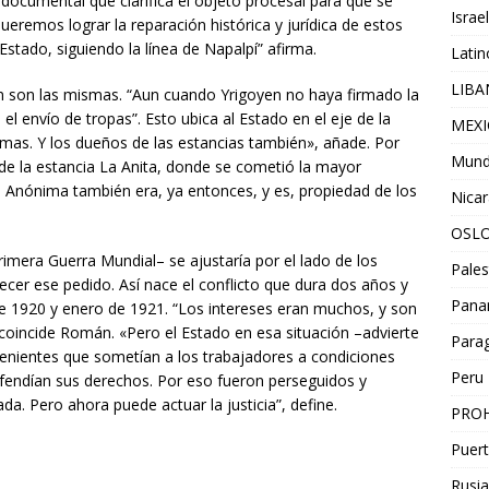
cumental que clarifica el objeto procesal para que se
Israel
 Queremos lograr la reparación histórica y jurídica de estos
 Estado, siguiendo la línea de Napalpí” afirma.
Lati
LIB
on son las mismas. “Aun cuando Yrigoyen no haya firmado la
el envío de tropas”. Esto ubica al Estado en el eje de la
MEX
smas. Y los dueños de las estancias también», añade. Por
Mun
a de la estancia La Anita, donde se cometió la mayor
 La Anónima también era, ya entonces, y es, propiedad de los
Nica
OSL
Primera Guerra Mundial– se ajustaría por el lado de los
Pales
recer ese pedido. Así nace el conflicto que dura dos años y
Pan
e 1920 y enero de 1921. “Los intereses eran muchos, y son
coincide Román. «Pero el Estado en esa situación –advierte
Para
enientes que sometían a los trabajadores a condiciones
Peru
fendían sus derechos. Por eso fueron perseguidos y
ada. Pero ahora puede actuar la justicia”, define.
PROH
Puert
Rusia