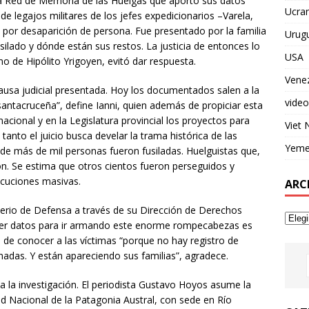
la Red de Memoria de las Huelgas que aportó sus datos
Ucran
e legajos militares de los jefes expedicionarios –Varela,
por desaparición de persona. Fue presentado por la familia
Urug
silado y dónde están sus restos. La justicia de entonces lo
USA
no de Hipólito Yrigoyen, evitó dar respuesta.
Vene
usa judicial presentada. Hoy los documentados salen a la
video
 santacruceña”, define Ianni, quien además de propiciar esta
acional y en la Legislatura provincial los proyectos para
Viet
anto el juicio busca develar la trama histórica de las
Yem
de más de mil personas fueron fusiladas. Huelguistas que,
ón. Se estima que otros cientos fueron perseguidos y
ecuciones masivas.
ARC
sterio de Defensa a través de su Dirección de Derechos
r datos para ir armando este enorme rompecabezas es
ad de conocer a las víctimas “porque no hay registro de
nadas. Y están apareciendo sus familias”, agradece.
a la investigación. El periodista Gustavo Hoyos asume la
ad Nacional de la Patagonia Austral, con sede en Río