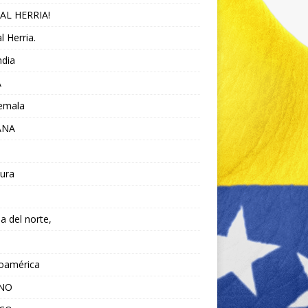
AL HERRIA!
l Herria.
ndia
A
emala
ANA
ura
da del norte,
noamérica
ANO