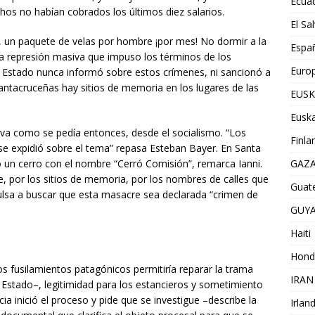
Ecua
hos no habían cobrados los últimos diez salarios.
El Sa
s, un paquete de velas por hombre ¡por mes! No dormir a la
Espa
la represión masiva que impuso los términos de los
Euro
El Estado nunca informó sobre estos crímenes, ni sancionó a
santacruceñas hay sitios de memoria en los lugares de las
EUSK
Euska
iva como se pedía entonces, desde el socialismo. “Los
Finla
 se expidió sobre el tema” repasa Esteban Bayer. En Santa
ó un cerro con el nombre “Cerró Comisión”, remarca Ianni.
GAZ
je, por los sitios de memoria, por los nombres de calles que
Guat
mpulsa a buscar que esta masacre sea declarada “crimen de
GUY
Haiti
Hond
os fusilamientos patagónicos permitiría reparar la trama
IRAN
 Estado–, legitimidad para los estancieros y sometimiento
ia inició el proceso y pide que se investigue –describe la
Irlan