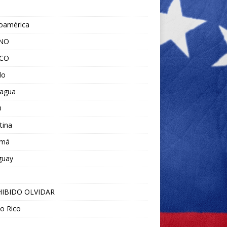
noamérica
ANO
ICO
do
ragua
O
tina
amá
guay
IBIDO OLVIDAR
o Rico