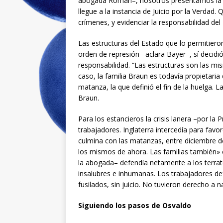
abogada Román–, nosotros presentamos la do
llegue a la instancia de Juicio por la Verdad.
crímenes, y evidenciar la responsabilidad del
Las estructuras del Estado que lo permitier
orden de represión –aclara Bayer–, sí decidió 
responsabilidad. “Las estructuras son las mi
caso, la familia Braun es todavía propietari
matanza, la que definió el fin de la huelga.
Braun.
Para los estancieros la crisis lanera –por la 
trabajadores. Inglaterra intercedía para favo
culmina con las matanzas, entre diciembre d
los mismos de ahora. Las familias también» 
la abogada– defendía netamente a los terrat
insalubres e inhumanas. Los trabajadores de
fusilados, sin juicio. No tuvieron derecho a n
Siguiendo los pasos de Osvaldo