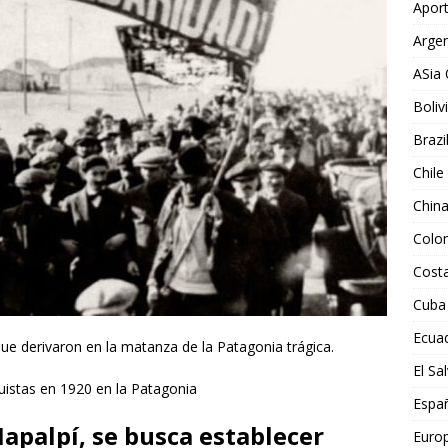
Aport
Argen
ASia 
Boliv
Brazi
Chile
Chin
Colo
Costa
Cuba
Ecua
ue derivaron en la matanza de la Patagonia trágica.
El Sa
guistas en 1920 en la Patagonia
Espa
apalpí, se busca establecer
Euro