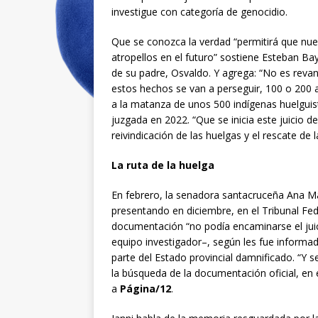
investigue con categoría de genocidio.
Que se conozca la verdad “permitirá que nues
atropellos en el futuro” sostiene Esteban Bay
de su padre, Osvaldo. Y agrega: “No es revan
estos hechos se van a perseguir, 100 o 200 
a la matanza de unos 500 indígenas huelgui
juzgada en 2022. “Que se inicia este juicio
reivindicación de las huelgas y el rescate d
La ruta de la huelga
En febrero, la senadora santacruceña Ana Ma
presentando en diciembre, en el Tribunal Feder
documentación “no podía encaminarse el juic
equipo investigador–, según les fue informad
parte del Estado provincial damnificado. “Y s
la búsqueda de la documentación oficial, en 
a
Página/12
.