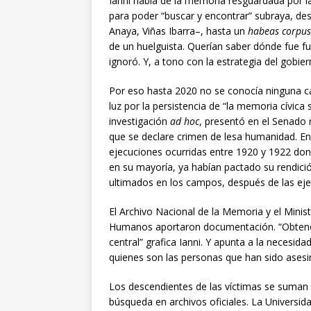
Ianni habla de la memoria resguardada por 
para poder “buscar y encontrar” subraya, desd
Anaya, Viñas Ibarra–, hasta un
habeas corpus
de un huelguista. Querían saber dónde fue fu
ignoró. Y, a tono con la estrategia del gobier
Por eso hasta 2020 no se conocía ninguna ca
luz por la persistencia de “la memoria cívica
investigación
ad hoc
, presentó en el Senado n
que se declare crimen de lesa humanidad. En t
ejecuciones ocurridas entre 1920 y 1922 don
en su mayoría, ya habían pactado su rendici
ultimados en los campos, después de las ej
El Archivo Nacional de la Memoria y el Mini
Humanos aportaron documentación. “Obtene
central” grafica Ianni. Y apunta a la necesid
quienes son las personas que han sido asesi
Los descendientes de las víctimas se suman 
búsqueda en archivos oficiales. La Universid