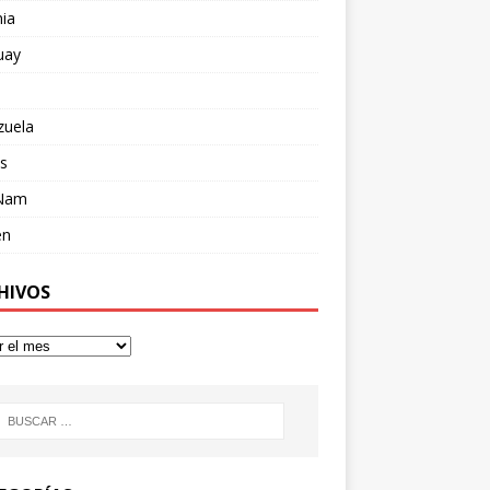
ia
uay
zuela
s
 Nam
en
HIVOS