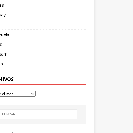
ia
uay
zuela
s
 Nam
en
HIVOS