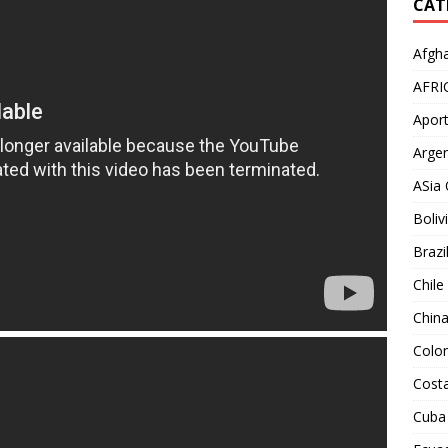
CAT
Afgha
AFRI
Aport
Argen
ASia 
Boliv
Brazi
Chile
Chin
Colo
Costa
Cuba