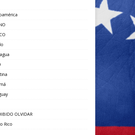
noamérica
ANO
ICO
do
ragua
O
tina
amá
guay
IBIDO OLVIDAR
o Rico