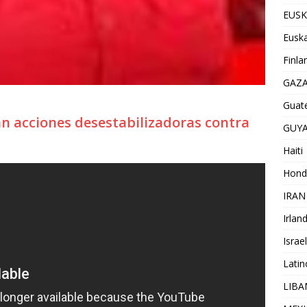
EUSK
Euska
Finla
GAZ
Guat
n acciones desestabilizadoras contra
GUY
Haiti
Hond
IRAN
Irlan
Israel
Lati
LIB