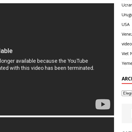
Ucran
Urug
USA
Vene
video
Viet
Yem
ARC