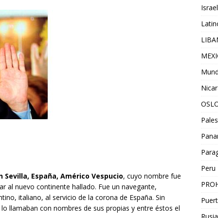
Israel
Lati
LIB
MEX
Mun
Nica
OSL
Pales
Pan
Para
Peru
n Sevilla, España, Américo Vespucio
, cuyo nombre fue
PROH
r al nuevo continente hallado. Fue un navegante,
no, italiano, al servicio de la corona de España. Sin
Puert
 lo llamaban con nombres de sus propias y entre éstos el
Rusia