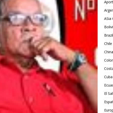
Aport
Argen
ASia 
Boliv
Brazi
Chile
Chin
Colo
Costa
Cuba
Ecua
El Sa
Espa
Euro