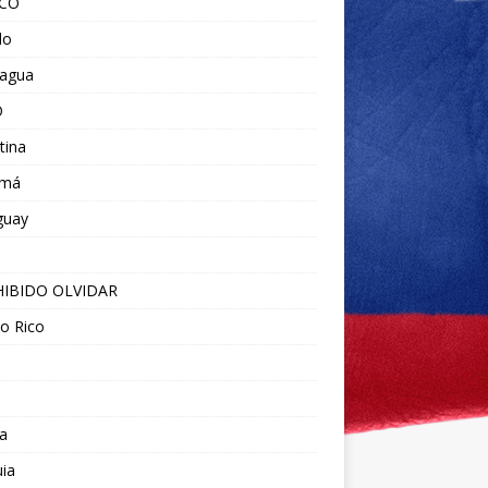
ICO
do
ragua
O
tina
amá
guay
IBIDO OLVIDAR
o Rico
a
ia