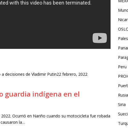
MEX
Mun
Nica
OSL
Pales
Pan
Para
Peru
 a decisiones de Vladimir Putin22 febrero, 2022
PROH
Puert
o guardia indígena en el
Rusia
Siria
Sueci
2022. Ocurrió en Nariño cuando su motocicleta fue robada
l causaron la…
Turqu