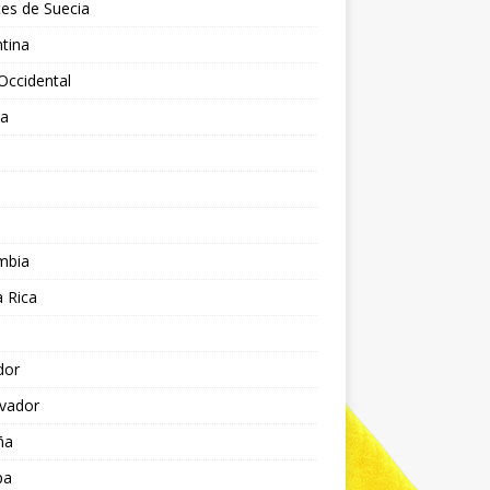
es de Suecia
tina
Occidental
ia
l
a
mbia
 Rica
dor
lvador
ña
pa