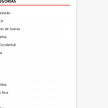
EGORÍAS
nistán
CA
es de Suecia
tina
Occidental
ia
l
a
mbia
 Rica