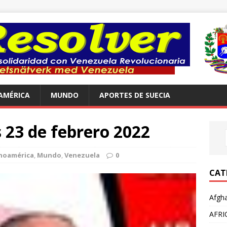
AMÉRICA
MUNDO
APORTES DE SUECIA
s 23 de febrero 2022
noamérica
,
Mundo
,
Venezuela
0
CAT
Afgha
AFRI