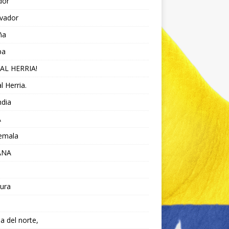
dor
lvador
ña
pa
AL HERRIA!
l Herria.
ndia
A
emala
ANA
ura
da del norte,