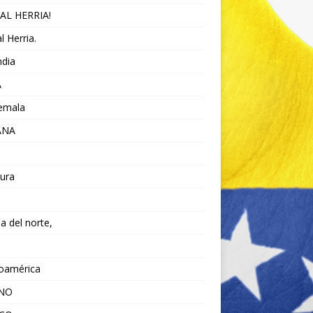
AL HERRIA!
l Herria.
ndia
A
emala
ANA
ura
da del norte,
noamérica
ANO