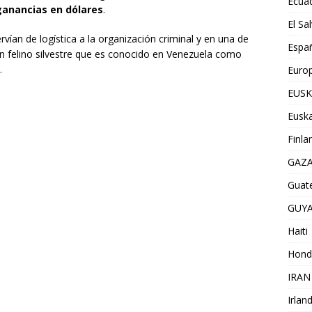
Ecua
ganancias en dólares
.
El Sa
rvían de logística a la organización criminal y en una de
Espa
un felino silvestre que es conocido en Venezuela como
.
Euro
EUSK
Euska
Finla
GAZ
Guat
GUY
Haiti
Hond
IRAN
Irlan