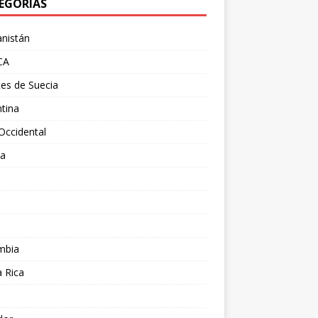
EGORÍAS
nistán
CA
es de Suecia
tina
Occidental
ia
l
a
mbia
 Rica