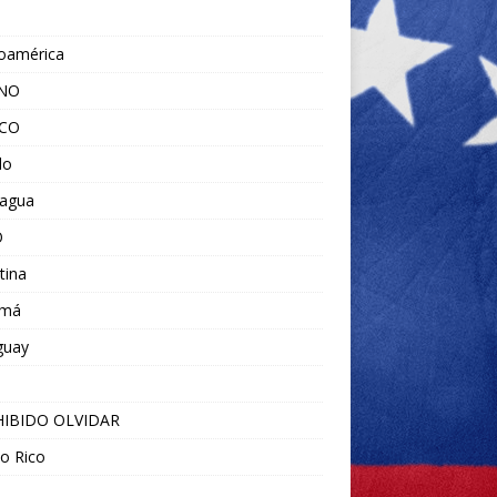
noamérica
ANO
ICO
do
ragua
O
tina
amá
guay
IBIDO OLVIDAR
o Rico