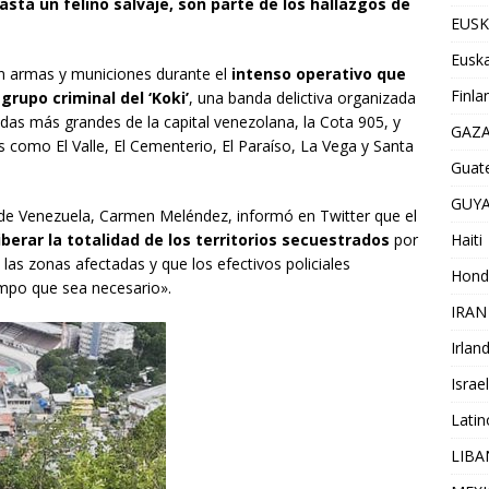
asta un felino salvaje, son parte de los hallazgos de
EUSK
Euska
on armas y municiones durante el
intenso operativo que
Finla
grupo criminal del ‘Koki’
, una banda delictiva organizada
das más grandes de la capital venezolana, la Cota 905, y
GAZ
s como El Valle, El Cementerio, El Paraíso, La Vega y Santa
Guat
GUY
cia de Venezuela, Carmen Meléndez, informó en Twitter que el
Haiti
iberar la totalidad de los territorios secuestrados
por
las zonas afectadas y que los efectivos policiales
Hond
mpo que sea necesario».
IRAN
Irlan
Israel
Lati
LIB