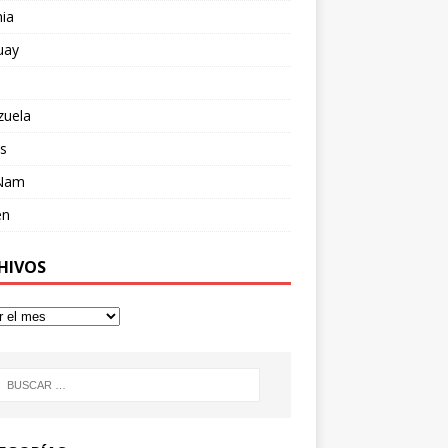
ia
uay
zuela
s
 Nam
en
HIVOS