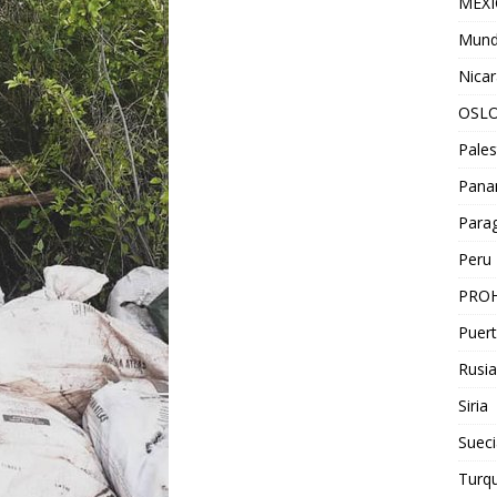
MEX
Mun
Nica
OSL
Pales
Pan
Para
Peru
PROH
Puert
Rusia
Siria
Sueci
Turqu