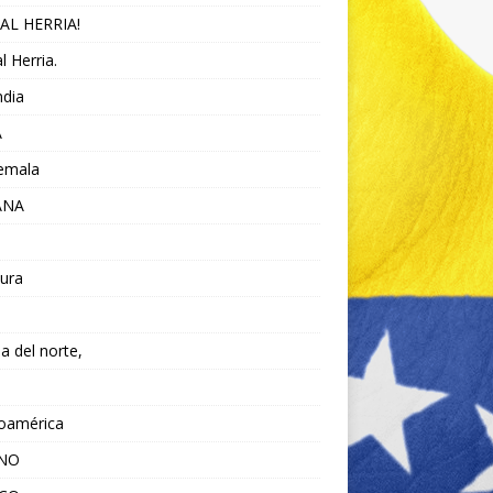
AL HERRIA!
l Herria.
ndia
A
emala
ANA
ura
da del norte,
noamérica
ANO