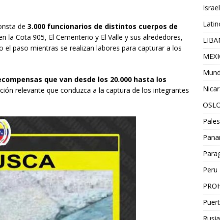
Israel
Lati
consta de
3.000 funcionarios de distintos cuerpos de
en la Cota 905, El Cementerio y El Valle y sus alrededores,
LIB
o el paso mientras se realizan labores para capturar a los
MEX
Mun
compensas que van desde los 20.000 hasta los
Nica
ación relevante que conduzca a la captura de los integrantes
OSL
Pales
Pan
Para
Peru
PROH
Puert
Rusia