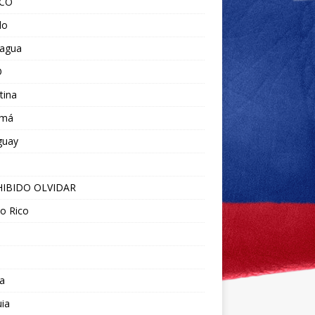
ICO
do
ragua
O
tina
amá
guay
IBIDO OLVIDAR
o Rico
a
ia