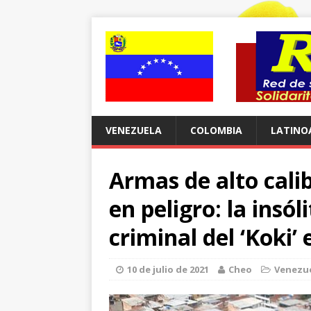
VENEZUELA
COLOMBIA
LATINO
Armas de alto cali
en peligro: la insó
criminal del ‘Koki’
10 de julio de 2021
Cheo
Venezu