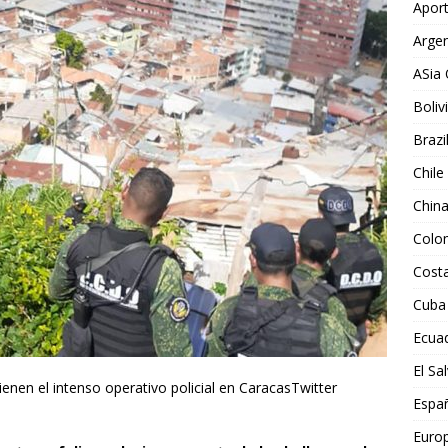
Aport
Argen
ASia 
Boliv
Brazi
Chile
Chin
Colo
Costa
Cuba
Ecua
El Sa
nen el intenso operativo policial en CaracasTwitter
Espa
Euro