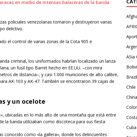
CAT
Caracas en medio de intensas balaceras de la banda
Afgha
erzas policiales venezolanas tomaron y destruyeron varias
AFRI
o delictivo.
Aport
do el control de varias zonas de la Cota 905 e
Argen
ASia 
anda criminal, los uniformados habrían localizado un lanza
Boliv
olana; un fusil tipo Barret hecho en EE.UU. –con mira
metros de distancia–; y casi 1.000 municiones de alto calibre,
Brazi
 para AK-103 y AK-47. También se encontraron 39 cajas de
Chile
Chin
as y un ocelote
Colo
», ubicadas en lo más alto de una montaña que está entre
Costa
 de la banda utilizaban como discoteca para sus fiesta
Cuba
as conocido como «la gallera», donde los delincuentes