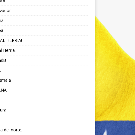
dor
lvador
ña
pa
AL HERRIA!
l Herria.
ndia
A
emala
ANA
ura
da del norte,