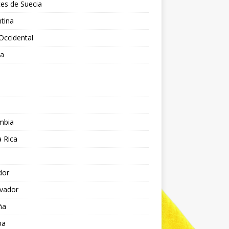
es de Suecia
tina
Occidental
ia
l
a
mbia
 Rica
dor
lvador
ña
pa