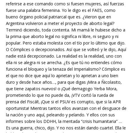
referirse a ese comando como si fuesen mujeres, así fuerzas
fuese una palabra femenina. Yo le digo es el FAES, como
bueno órgano policial patriarcal que es. ¿Vieron que en
Argentina volvieron a meter el proyecto de aborto legal?
Terminó diciendo, toda contenta. Mi mamá le hubiese dicho a
la prima que aborto legal no significa ni libre, ni seguro y ni
popular. Pero estaba molesta con el tío por lo último que dijo.
O Cómplices o decepcionados. Así que se volteó y le dijo, Aquí
nadie está decepcionado. La realidad es la realidad, uno con
ella ni se alegra ni se arrecha. ¿Es que tú no entiendes cómo
funciona el bloqueo y la tenaza del Imperialismo? Cómplice es
el que no dice que aquí lo aprietan y lo aprietan a uno bien
duro y desde hace años…, para que digas ¡Mira a Ñicolasito,
que tiene zapatos nuevos! o ¡Qué demagogo Yerba Mora,
prometiendo lo que no puede da, ¡VTV cortó la rueda de
prensa del Fiscál!, ¡Que si el PSUV es corrupto, que si la APR
oportunista! Mientras tantos ellos avanzan con el desguace de
la nación y uno aquí, peleando y pelando. Y ellos con sus
informes sobre los DDHH, la mentada “crisis humanitaria” …
Es una guerra, chico, dijo. Y no nos están dando cuartel. Ella le