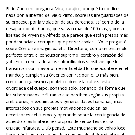
El tío Cheo me pregunta Mira, carajito, por qué tú no dices
nada por la libertad del viejo Pinto, sobre las irregularidades de
su proceso, por la violación de sus derechos, así como de la
desaparición de Carlos, que ya van más de 100 días, y por la
libertad de Aryenis y Alfredo que parece que están presos más
por denunciar a corruptos que por ser espías… Yo le pregunté
sobre Cómo se imaginaba él al Directorio, como un ensamble
perfecto entre el conductor supremo, cerebro y corazón del
gobierno, conectado a los subordinados sensitivos que le
transmiten con mayor o menor fidelidad lo que acontece en el
mundo, y cumplen su órdenes con raciocinio. O más bien,
como un organismo apoplético donde la cabeza está
divorciada del cuerpo, soñando solo, soñando, de forma que
los subordinados le filtran lo que perciben según sus propias
ambiciones, mezquindades y generosidades humanas, más
interesados en sus propias motivaciones que en las
necesidades del cuerpo, y operando sobre la contingencia de
acuerdo a las limitaciones propias de ser partes de una
entidad infartada. El tío pensó, ¡Este muchacho se volvió loco!
Pero más bien me dijo que hay que pedirle al Presidente y al