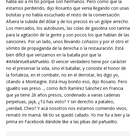
habla así a mi tío porque son hermanos. Pero como que la
estamos perdiendo, dijo Rosarito que venía llegando con unas
bolsitas y no había escuchado el resto de la conversación.
Afuera la subida del dólar y de los precios es un golpe arrecho.
Los mercados, los autobuses, las colas de gasolina son tarima
para la agitación de la gente y son pocos los que hablan de las
sanciones. Por un lado, unos llevando coñazos y por el otro el
vómito de propaganda de la derecha o la restauración. Está
bien difícil que venzamos en la batalla por que la
#ANdeVueltaAlPueblo. El vencer verdadero tiene por carácter
no el preservar la vida, sino el batallar, y consiste el honor de
la fortaleza, en el combatir, no en el derrotar, les digo yo,
citando a Montaigne. Está muy bonito eso, dijo Rosario. Pero
igualito vas preso…, como Ilich Ramírez Sánchez en Francia
que ya tiene 26 años presos, condenado a varias cadenas
perpetuas, jajá, ¿Tú has visto? Y sin derecho a pataleo,
¿verdad, Cheo? Y acá nosotros nos estamos comiendo vivos,
remató mi mamá. Mi tío se quedó callado. Yo me fui a leer y la
prima en Facebook dándole like a las pibas del pañuelito.