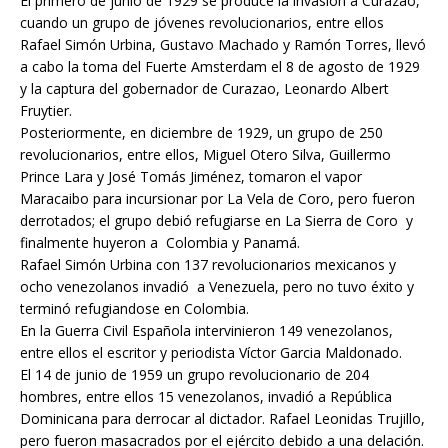
El primero de junio de 1929 se produce la invasión a Curazao,
cuando un grupo de jóvenes revolucionarios, entre ellos
Rafael Simón Urbina, Gustavo Machado y Ramón Torres, llevó
a cabo la toma del Fuerte Amsterdam el 8 de agosto de 1929
y la captura del gobernador de Curazao, Leonardo Albert
Fruytier.
Posteriormente, en diciembre de 1929, un grupo de 250
revolucionarios, entre ellos, Miguel Otero Silva, Guillermo
Prince Lara y José Tomás Jiménez, tomaron el vapor
Maracaibo para incursionar por La Vela de Coro, pero fueron
derrotados; el grupo debió refugiarse en La Sierra de Coro y
finalmente huyeron a Colombia y Panamá.
Rafael Simón Urbina con 137 revolucionarios mexicanos y
ocho venezolanos invadió a Venezuela, pero no tuvo éxito y
terminó refugiandose en Colombia.
En la Guerra Civil Española intervinieron 149 venezolanos,
entre ellos el escritor y periodista Víctor Garcia Maldonado.
El 14 de junio de 1959 un grupo revolucionario de 204
hombres, entre ellos 15 venezolanos, invadió a República
Dominicana para derrocar al dictador. Rafael Leonidas Trujillo,
pero fueron masacrados por el ejército debido a una delación.