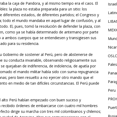
raba la caja de Pandora, y al mismo tiempo era el caos. El
Israel
les: la plaza no estaba preparada para un sitio: los
Lati
e diferentes estados, de diferentes partidos; el Congreso y
; todo el mundo mandaba en aquel lugar de confusión, y al
LIB
todo. El, pues, tomó la resolución de defender la plaza, con
MEX
sen, como ya se había determinado de antemano por parte
ó a ambos cuerpos que se entendiesen y transigiesen sus
Mun
gnado para su residencia.
Nica
su Gobierno de sostener al Perú, pero de abstenerse de
OSL
a fue su conducta invariable, observando religiosamente sus
Pales
se quejaban de indiferencia, de indolencia, de apatía por
 tomado el mando militar había sido con suma repugnancia
Pan
nas; pero bien resuelto a no ejercer otro mando que el
Para
nto en medio de tan difíciles circunstancias. El Perú puede
Peru
PROH
el alto Perú habían empezado con buen suceso y
ía recibido órdenes de embarcarse con cuatro mil hombres
Puert
 efecto dirige su marcha con tres mil colombianos y chilenos;
Rusia