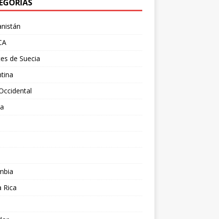
EGORÍAS
nistán
CA
es de Suecia
tina
Occidental
ia
l
a
mbia
 Rica