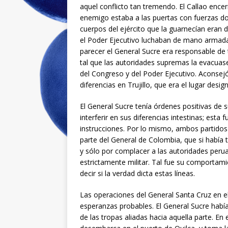
aquel conflicto tan tremendo. El Callao encer
enemigo estaba a las puertas con fuerzas dob
cuerpos del ejército que la guarnecían eran d
el Poder Ejecutivo luchaban de mano armada
parecer el General Sucre era responsable de 
tal que las autoridades supremas la evacua
del Congreso y del Poder Ejecutivo. Aconsej
diferencias en Trujillo, que era el lugar desi
El General Sucre tenía órdenes positivas de 
interferir en sus diferencias intestinas; est
instrucciones. Por lo mismo, ambos partidos 
parte del General de Colombia, que si había
y sólo por complacer a las autoridades perua
estrictamente militar. Tal fue su comportamie
decir si la verdad dicta estas líneas.
Las operaciones del General Santa Cruz en 
esperanzas probables. El General Sucre hab
de las tropas aliadas hacia aquella parte. En