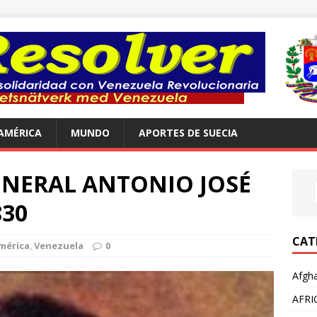
AMÉRICA
MUNDO
APORTES DE SUECIA
ENERAL ANTONIO JOSÉ
830
CAT
mérica
,
Venezuela
0
Afgha
AFRI