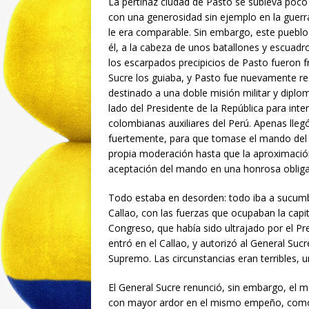
La pertinaz ciudad de Pasto se subleva poco 
con una generosidad sin ejemplo en la guer
le era comparable. Sin embargo, este pueblo 
él, a la cabeza de unos batallones y escuadr
los escarpados precipicios de Pasto fueron f
Sucre los guiaba, y Pasto fue nuevamente red
destinado a una doble misión militar y diplom
lado del Presidente de la República para inte
colombianas auxiliares del Perú. Apenas llegó 
fuertemente, para que tomase el mando del ej
propia moderación hasta que la aproximación
aceptación del mando en una honrosa obliga
Todo estaba en desorden: todo iba a sucumbir
Callao, con las fuerzas que ocupaban la capit
Congreso, que había sido ultrajado por el P
entró en el Callao, y autorizó al General Suc
Supremo. Las circunstancias eran terribles, u
El General Sucre renunció, sin embargo, el m
con mayor ardor en el mismo empeño, como q