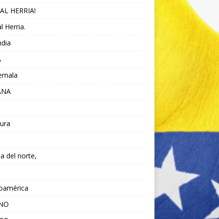
AL HERRIA!
l Herria.
ndia
A
emala
ANA
ura
da del norte,
noamérica
ANO