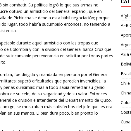
CAT
zó sin combatir. Su política logró lo que sus armas no
ucre obtuvo un armisticio del General español, que en
Afgha
atalla de Pichincha se debe a esta hábil negociación; porque
tenido lugar. todo habría sucumbido entonces, no teniendo a
AFRI
istencia.
Aport
espetable durante aquel armisticio con las tropas que
Argen
rno de Colombia y con la división del General Santa Cruz que
ASia 
de su incansable perseverancia en solicitar por todas partes
ito.
Boliv
Brazi
ombia, fue dirigida y mandada en persona por el General
militares; superó dificultades que parecían invencibles; la
Chile
s y penas durísimas: más a todo sabía remediar su genio
Chin
obra de su celo, de su sagacidad y de su valor. Entonces
eneral de división e Intendente del Departamento de Quito.
Colo
su amigo; se mostraban más satisfechos del jefe que les era
Costa
bían en sus manos. El bien dura poco, bien pronto lo
Cuba