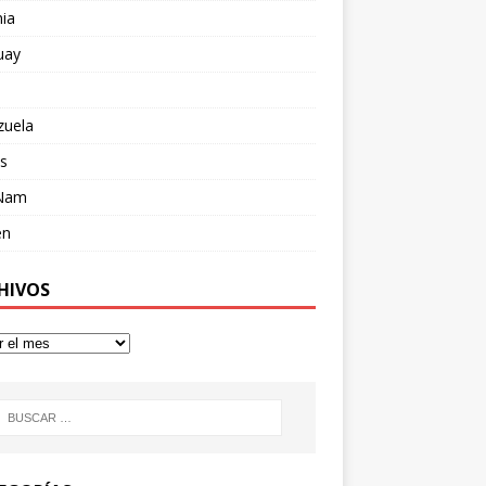
ia
uay
zuela
s
 Nam
en
HIVOS