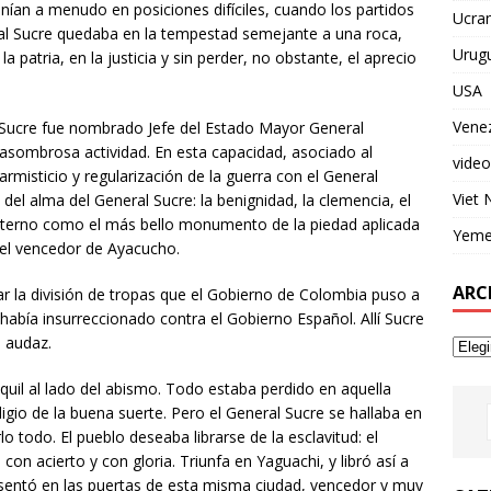
onían a menudo en posiciones difíciles, cuando los partidos
Ucran
ral Sucre quedaba en la tempestad semejante a una roca,
Urug
a patria, en la justicia y sin perder, no obstante, el aprecio
USA
Vene
l Sucre fue nombrado Jefe del Estado Mayor General
asombrosa actividad. En esta capacidad, asociado al
video
rmisticio y regularización de la guerra con el General
Viet
 del alma del General Sucre: la benignidad, la clemencia, el
á eterno como el más bello monumento de la piedad aplicada
Yem
del vencedor de Ayacucho.
ARC
 la división de tropas que el Gobierno de Colombia puso a
había insurreccionado contra el Gobierno Español. Allí Sucre
, audaz.
uil al lado del abismo. Todo estaba perdido en aquella
igio de la buena suerte. Pero el General Sucre se hallaba en
o todo. El pueblo deseaba librarse de la esclavitud: el
con acierto y con gloria. Triunfa en Yaguachi, y libró así a
esentó en las puertas de esta misma ciudad, vencedor y muy