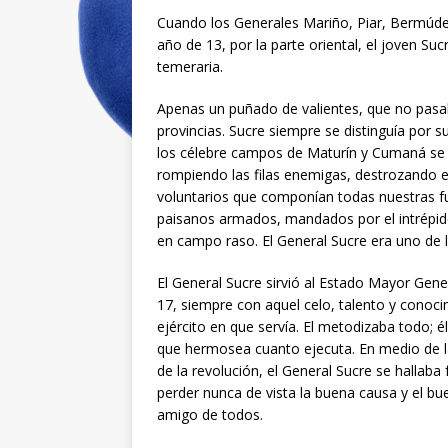
Cuando los Generales Mariño, Piar, Bermúdez
año de 13, por la parte oriental, el joven S
temeraria.
Apenas un puñado de valientes, que no pasaba
provincias. Sucre siempre se distinguía por su 
los célebre campos de Maturín y Cumaná se 
rompiendo las filas enemigas, destrozando e
voluntarios que componían todas nuestras fu
paisanos armados, mandados por el intrépid
en campo raso. El General Sucre era uno de 
El General Sucre sirvió al Estado Mayor Gener
17, siempre con aquel celo, talento y conocim
ejército en que servía. El metodizaba todo; é
que hermosea cuanto ejecuta. En medio de l
de la revolución, el General Sucre se hallab
perder nunca de vista la buena causa y el bu
amigo de todos.