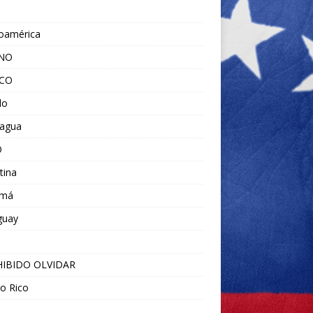
noamérica
ANO
ICO
do
ragua
O
tina
amá
guay
IBIDO OLVIDAR
o Rico