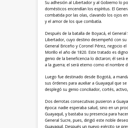
Su adhesión al Libertador y al Gobierno lo p
domésticos encendían los espíritus. El Gene
combatida por las olas, clavando los ojos en l
y el amor de los que combatía.
Después de la batalla de Boyacá, el Genera
Libertador, cuyo destino desempeñó con su 
General Briceño y Coronel Pérez, negocio el a
Morillo el año de 1820. Este tratado es digno
genio de la beneficencia lo dictaron; él ser
a la guerra; el será eterno como el nombre 
Luego fue destinado desde Bogotá, a mandar
sus órdenes para auxiliar a Guayaquil que se 
desplegó su genio conciliador, cortés, activo
Dos derrotas consecutivas pusieron a Guayaq
época: nadie esperaba salud, sino en un prod
Guayaquil, y bastaba su presencia para hacerl
General Sucre, pues, dirigió este noble deseo 
Guayaquil. Después un nuevo ejército se pr