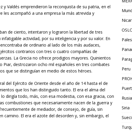
MEX
 y Valdés emprendieron la reconquista de su patria, en el
Mun
ucre les acompañó a una empresa la más atrevida y
Nica
OSL
n de ciento, intentaron y lograron la libertad de tres
infatigable actividad, por su inteligencia y por su valor. En
Pales
encontraba de ordinario al lado de los más audaces,
Pan
jércitos contrarios con tres o cuatro compañías de
erzas. La Grecia no ofrece prodigios mayores. Quinientos
Para
o Piar, destrozaron ocho mil españoles en tres combates
Peru
los que se distinguían en medio de estos héroes.
PROH
al del Ejército de Oriente desde el año de 14 hasta el de
Puert
ientos que los han distinguido tanto. El era el alma del
l lo dirigía todo, más, con esa modestia, con esa gracia, con
Rusia
as combustiones que necesariamente nacen de la guerra y
Siria
a frecuentemente de mediador, de consejo, de guía, sin
en camino. El era el azote del desorden y, sin embargo, el
Sueci
Turqu