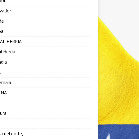
dor
lvador
ña
pa
AL HERRIA!
l Herria.
ndia
A
emala
ANA
ura
da del norte,