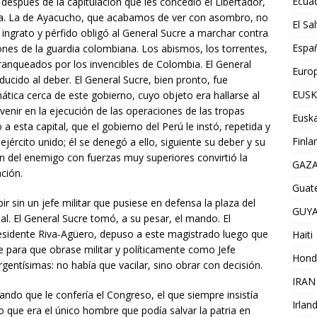
Ecua
después de la capitulación que les concedió el Libertador,
ra. La de Ayacucho, que acabamos de ver con asombro, no
El Sa
ingrato y pérfido obligó al General Sucre a marchar contra
Espa
ones de la guardia colombiana. Los abismos, los torrentes,
ranqueados por los invencibles de Colombia. El General
Euro
ucido al deber. El General Sucre, bien pronto, fue
EUSK
ática cerca de este gobierno, cuyo objeto era hallarse al
rvenir en la ejecución de las operaciones de las tropas
Euska
a esta capital, que el gobierno del Perú le instó, repetida y
Finla
ército unido; él se denegó a ello, siguiente su deber y su
 del enemigo con fuerzas muy superiores convirtió la
GAZ
ción.
Guat
 sin un jefe militar que pusiese en defensa la plaza del
GUY
al. El General Sucre tomó, a su pesar, el mando. El
residente Riva-Agüero, depuso a este magistrado luego que
Haiti
re para que obrase militar y políticamente como Jefe
Hond
rgentísimas: no había que vacilar, sino obrar con decisión.
IRAN
ando que le confería el Congreso, el que siempre insistía
Irlan
ue era el único hombre que podía salvar la patria en