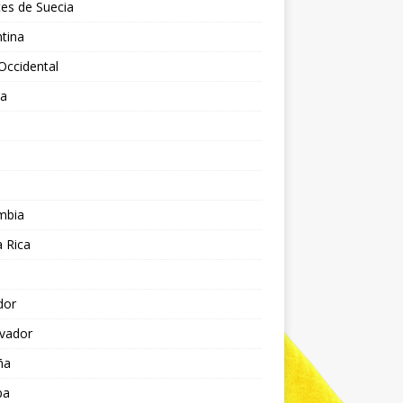
es de Suecia
tina
Occidental
ia
l
a
mbia
 Rica
dor
lvador
ña
pa