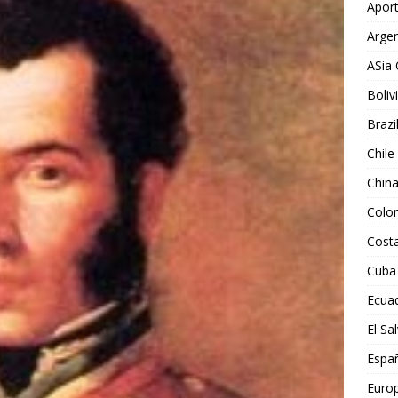
Aport
Argen
ASia 
Boliv
Brazi
Chile
Chin
Colo
Costa
Cuba
Ecua
El Sa
Espa
Euro