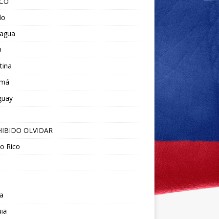
ICO
do
ragua
O
tina
amá
guay
IBIDO OLVIDAR
o Rico
a
ia