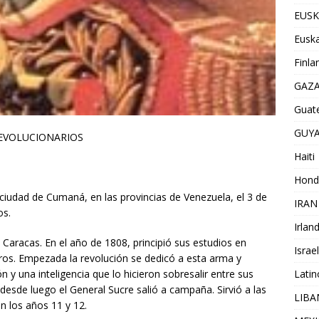
EUSK
Euska
Finla
GAZ
Guat
GUY
REVOLUCIONARIOS
Haiti
Hond
 ciudad de Cumaná, en las provincias de Venezuela, el 3 de
IRAN
os.
Irlan
 Caracas. En el año de 1808, principió sus estudios en
Israel
eros. Empezada la revolución se dedicó a esta arma y
Lati
 y una inteligencia que lo hicieron sobresalir entre sus
sde luego el General Sucre salió a campaña. Sirvió a las
LIB
n los años 11 y 12.