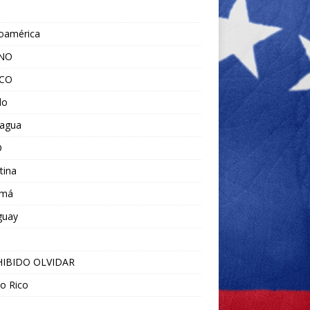
noamérica
ANO
ICO
do
ragua
O
tina
amá
guay
IBIDO OLVIDAR
o Rico