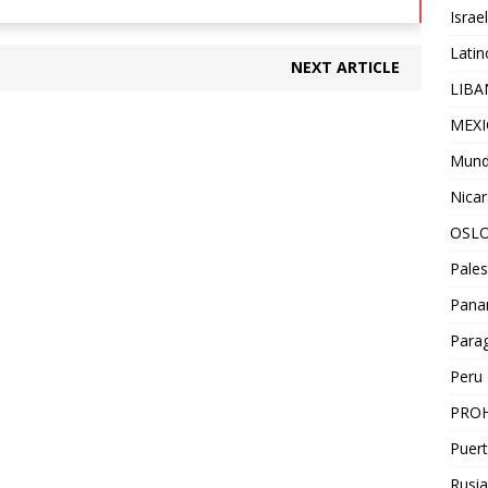
Israel
Lati
NEXT ARTICLE
LIB
MEX
Mun
Nica
OSL
Pales
Pan
Para
Peru
PROH
Puert
Rusia