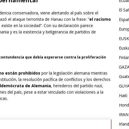
ubernamental
Ecua
El Sa
dencia conservadora, viene alertando al país sobre el
azó el ataque terrorista de Hanau con la frase: “
el racismo
Espa
 existe en la sociedad”. Con su declaración parece
Euro
nia y es la existencia y beligerancia de partidos de
EUSK
Euska
 contundencia que debía esperarse contra la proliferación
Finla
GAZ
no están prohibidos
por la legislación alemana mientras
Guat
titución, la resolución pacífica de conflictos y los derechos
aldemócrata de Alemania
, herederos del partido nazi,
GUY
nes del país, pese a estar vinculado con violaciones a la
Haiti
icas.
Hond
IRAN
Irlan