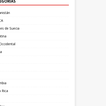
EGORÍAS
nistán
CA
es de Suecia
tina
Occidental
ia
l
a
mbia
 Rica