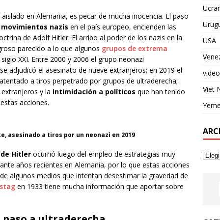
Ucran
aislado en Alemania, es pecar de mucha inocencia. El paso
Urug
 movimientos nazis
en el país europeo, encienden las
trina de Adolf Hitler. El arribo al poder de los nazis en la
USA
igroso parecido a lo que algunos
grupos de extrema
Vene
siglo XXI. Entre 2000 y 2006 el grupo neonazi
se adjudicó el asesinato de nueve extranjeros; en 2019 el
video
 atentado a tiros perpetrado por grupos de ultraderecha;
Viet
extranjeros y la
intimidación a políticos
que han tenido
 estas acciones.
Yem
ARC
e, asesinado a tiros por un neonazi en 2019
de Hitler
ocurrió luego del empleo de estrategias muy
rante años recientes en Alemania, por lo que estas acciones
o de algunos medios que intentan desestimar la gravedad de
hstag
en 1933 tiene mucha información que aportar sobre
n paso a ultraderecha