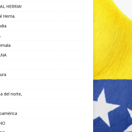
AL HERRIA!
l Herria.
ndia
A
emala
ANA
ura
da del norte,
noamérica
ANO