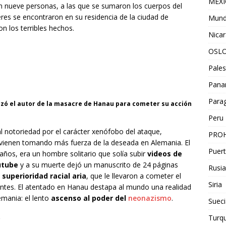
MEX
n nueve personas, a las que se sumaron los cuerpos del
res se encontraron en su residencia de la ciudad de
Mun
n los terribles hechos.
Nica
OSL
Pales
Pan
Para
lizó el autor de la masacre de Hanau para cometer su acción
Peru
al notoriedad por el carácter xenófobo del ataque,
PROH
vienen tomando más fuerza de la deseada en Alemania. El
Puert
años, era un hombre solitario que solía subir
videos de
outube
y a su muerte dejó un manuscrito de 24 páginas
Rusia
superioridad racial aria
, que le llevaron a cometer el
Siria
rantes. El atentado en Hanau destapa al mundo una realidad
mania: el lento
ascenso al poder del
neonazismo
.
Sueci
Turqu
r