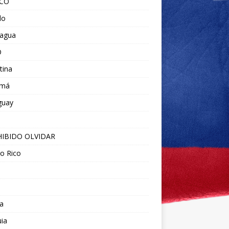
ICO
do
ragua
O
tina
amá
guay
IBIDO OLVIDAR
o Rico
a
ia