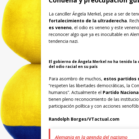
Condena y preocupación g
La canciller Ángela Merkel, pese a ser de ten
fortalecimiento de la ultraderecha
. Rech
es veneno
, el odio es veneno y este veneno
reconocer algo que ya es inocultable en Alema
tendencia nazi.
El gobierno de Ángela Merkel no ha tenido la
del odio racial en su país
Para asombro de muchos,
estos partidos 
“respeten las libertades democráticas, la Cons
humanos”. Actualmente el
Partido Nacion
tienen pleno reconocimiento de las institucio
participación política y con acciones xenofób
Randolph Borges/VTactual.com
Alemania en la agenda del nazismo