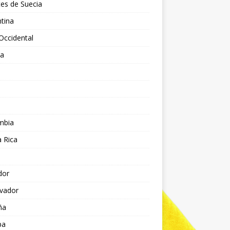
es de Suecia
tina
Occidental
ia
l
a
mbia
 Rica
dor
lvador
ña
pa