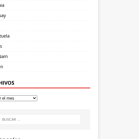
ia
uay
zuela
s
 Nam
en
HIVOS