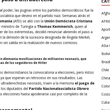
CAT
al poder, las pugnas entre los partidos democráticos fue la
Afgha
ocialista que devino en el partido nazi. Semanas atrás el
lemania
(AfD) se alió con la
Unión Demócrata Cristiana
AFRI
 ministro de Turingia a
Thomas Kemmerich
, quien al
Aport
er de los extremistas, decidió renunciar abriendo el paso a
n la dimisión de la sucesora designada de Ángela Merkel,
Argen
ón sin salida en la realización de nuevos comicios.
ASia 
Boliv
n Alemania movilizaciones de militantes neonazis, que
Brazi
as de los seguidores de Hitler
Chile
 los democristianos la convocatoria a elecciones, pero éstos
ya que esperan un retroceso en sus resultados. Las
Chin
s ultraderechistas neonazis, traen a la memoria
el juego de
Colo
 los diputados del
Partido Nacionalsocialista Obrero
s elecciones hasta apoderarse casi por completo de la
Costa
Cuba