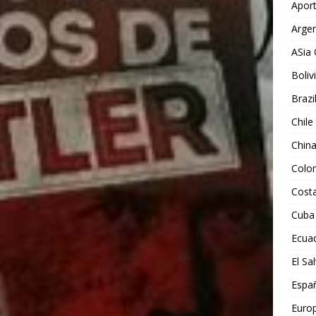
Aport
Argen
ASia 
Boliv
Brazi
Chile
Chin
Colo
Costa
Cuba
Ecua
El Sa
Espa
Euro