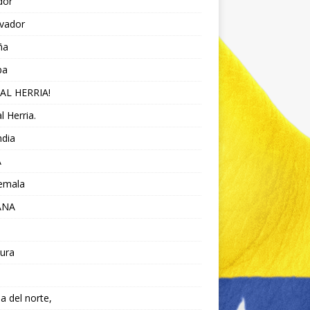
dor
lvador
ña
pa
AL HERRIA!
l Herria.
ndia
A
emala
ANA
ura
da del norte,