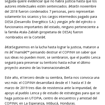
seguida quiere evidenciar que no habrá justicia hasta que los
autores intelectuales estén sentenciados. â€œEn noviembre
del 2018 fueron condenados 7 personas, pero representan
solamente los sicarios y los cargos intermedios pagado para
DESA (Desarrollo Energético S.A.): ¡ningún jefe del ejército o
funcionarios importantes del estado, ninguno perteneciente a
la familia Atala-Zablah (propietaria de DESA) fueron
nombrados en la Corte!â€.
â€œSeguiremos en la lucha hasta lograr la justicia, mataron a
mi â€˜mamiâ€™ pensando destruir el COPINH sin saber que
sus ideas no pueden morir, se sembraron, que el pueblo Lenca
seguirá para preservar su territorio hasta echar el último
proyecto asesino de las transnacionalesâ€.
Este año, el tercero desde su siembra, Berta nos convoca una
vez más: el COPINH desarrollará desde el 1 hasta el 3 de
marzo de 2019 tres días de resistencia ante la impunidad, de
apoyo al pueblo Lenca y de estudio de estrategias para que se
haga justicia en UTOPIA, centro de encuentros y amistad del
COPINH, en La Esperanza, Intibucá, Honduras.