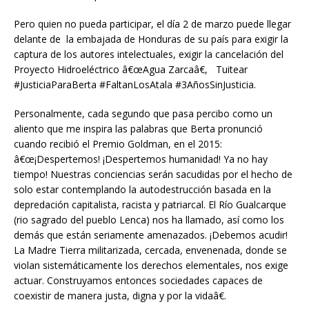
Pero quien no pueda participar, el día 2 de marzo puede llegar
delante de la embajada de Honduras de su país para exigir la
captura de los autores intelectuales, exigir la cancelación del
Proyecto Hidroeléctrico â€œAgua Zarcaâ€, Tuitear
#JusticiaParaBerta #FaltanLosAtala #3AñosSinJusticia.
Personalmente, cada segundo que pasa percibo como un
aliento que me inspira las palabras que Berta pronunció
cuando recibió el Premio Goldman, en el 2015:
â€œ¡Despertemos! ¡Despertemos humanidad! Ya no hay
tiempo! Nuestras conciencias serán sacudidas por el hecho de
solo estar contemplando la autodestrucción basada en la
depredación capitalista, racista y patriarcal. El Río Gualcarque
(rio sagrado del pueblo Lenca) nos ha llamado, así como los
demás que están seriamente amenazados. ¡Debemos acudir!
La Madre Tierra militarizada, cercada, envenenada, donde se
violan sistemáticamente los derechos elementales, nos exige
actuar. Construyamos entonces sociedades capaces de
coexistir de manera justa, digna y por la vidaâ€.