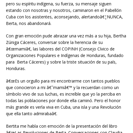
pero su espíritu indígena, su fuerza, su mensaje siguen
estando con nosotras y nosotros, caminaron en el Pabellón
Cuba con los asistentes, aconsejando, alertandoâ€¦NUNCA,
Berta, nos abandonará.
Con gran emoción pude abrazar una vez más a su hija, Bertha
Zúniga Cáceres, conversar sobre la herencia de su
â€œmamiâ€, las labores del COPINH (Consejo Cívico de
Organizaciones Populares e Indígenas de Honduras, fundado
para Berta Cáceres) y sobre la triste situación de su país,
Honduras.
â€œEs un orgullo para mi encontrarme con tantos pueblos
que conocieron a mi â€˜mamiâ€™ y la recuerdan como un
símbolo vivo de sus luchas, es increíble que yo la perciba en
todas las poblaciones por donde ella caminó. Pero el honor
más grande es verla viva en Cuba, una isla y una Revolución
que ella tanto admirabaâ€.
Bertita me habla con emoción de la presentación del libro
â€œLas Revoluciones de Berta. Conversaciones con Claudia