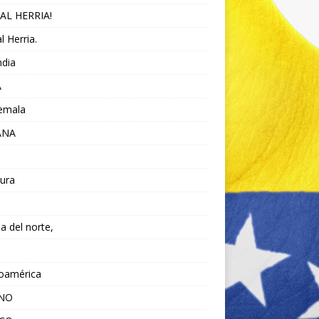
AL HERRIA!
l Herria.
ndia
A
emala
ANA
ura
da del norte,
noamérica
ANO