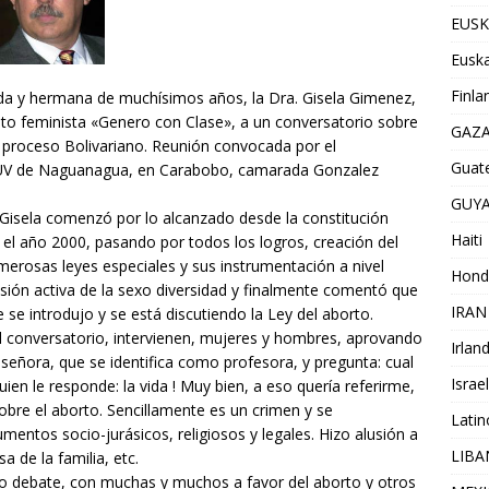
EUSK
Euska
Finla
y hermana de muchísimos años, la Dra. Gisela Gimenez,
to feminista «Genero con Clase», a un conversatorio sobre
GAZ
l proceso Bolivariano. Reunión convocada por el
Guat
SUV de Naguanagua, en Carabobo, camarada Gonzalez
GUY
Gisela comenzó por lo alcanzado desde la constitución
Haiti
 el año 2000, pasando por todos los logros, creación del
erosas leyes especiales y sus instrumentación a nivel
Hond
lusión activa de la sexo diversidad y finalmente comentó que
IRAN
se introdujo y se está discutiendo la Ley del aborto.
conversatorio, intervienen, mujeres y hombres, aprovando
Irlan
señora, que se identifica como profesora, y pregunta: cual
Israel
uien le responde: la vida ! Muy bien, a eso quería referirme,
sobre el aborto. Sencillamente es un crimen y se
Lati
ntos socio-jurásicos, religiosos y legales. Hizo alusión a
LIB
a de la familia, etc.
 debate, con muchas y muchos a favor del aborto y otros