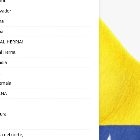
dor
lvador
ña
pa
AL HERRIA!
l Herria.
ndia
A
emala
ANA
ura
da del norte,