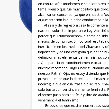
en contra. Afortunadamente se acordó reali
tema. Pienso que fue muy positivo que todos
alcanzar un concenso, ya que en nuestra Revo
argumentación la que debe conducirnos a la
Al salir y de regreso a casa le comenté a 
nacional sobre tan importante Ley. Admitió 
parece que «curiosamente», el tema ha sido ha
medios de comunicación. Lo cual resultaba 
inexplicable en los medios del Chavismo y of
importante y de una categoría que define nue
definición mas elemental del feminismo, como
. Que parecía extraordinariamente aclarado,
nuestro recordado Hugo Chavez, cuando afi
nuestra Patria). Ojo, no estoy diciendo que 
previa antes de que la derecha o del machis
interrogue que en cual frase o discurso, Cha
solo basta con ser sinceramente feminista.
el primer paso para ser feliz y libre de atadu
vehemencia el feminismo.
Es obvio de que existen numerosas razone