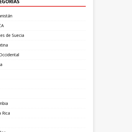
EGORÍAS
nistán
CA
es de Suecia
tina
Occidental
ia
l
a
mbia
 Rica