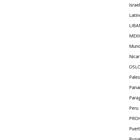
Israel
Lati
LIB
MEX
Mun
Nica
OSL
Pales
Pan
Para
Peru
PROH
Puert
Rusia