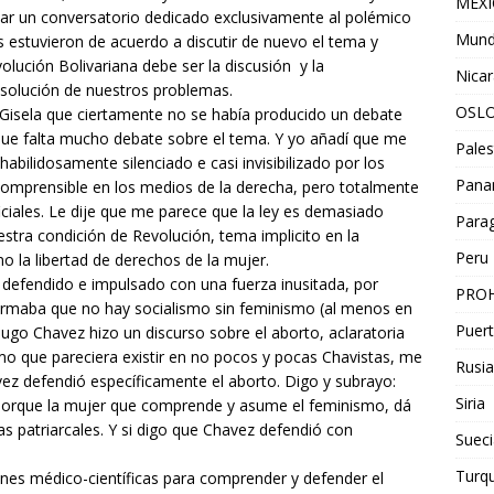
MEX
zar un conversatorio dedicado exclusivamente al polémico
Mun
 estuvieron de acuerdo a discutir de nuevo el tema y
lución Bolivariana debe ser la discusión y la
Nica
 solución de nuestros problemas.
OSL
Gisela que ciertamente no se había producido un debate
que falta mucho debate sobre el tema. Y yo añadí que me
Pales
bilidosamente silenciado e casi invisibilizado por los
Pan
comprensible en los medios de la derecha, pero totalmente
iciales. Le dije que me parece que la ley es demasiado
Para
stra condición de Revolución, tema implicito en la
Peru
 la libertad de derechos de la mujer.
 defendido e impulsado con una fuerza inusitada, por
PROH
rmaba que no hay socialismo sin feminismo (al menos en
Puert
Hugo Chavez hizo un discurso sobre el aborto, aclaratoria
mo que pareciera existir en no pocos y pocas Chavistas, me
Rusia
vez defendió específicamente el aborto. Digo y subrayo:
Siria
 Porque la mujer que comprende y asume el feminismo, dá
ras patriarcales. Y si digo que Chavez defendió con
Sueci
Turqu
s médico-científicas para comprender y defender el