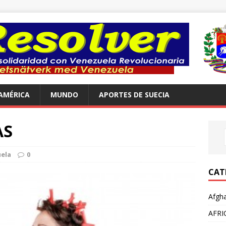
AMÉRICA
MUNDO
APORTES DE SUECIA
AS
ela
0
CAT
Afgha
AFRI