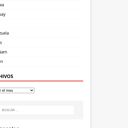
ia
uay
zuela
s
 Nam
en
HIVOS