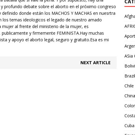
CAT
 y profundo debate sobre el aborto en el próximo congreso
o y definido donde están los MACHOS Y MACHAS en nuesrtra
Afgha
en los temas ideologicos el legado de nuestro amado
AFRI
mujer al frente del ministerio de la mujer, es
a, publicamente y firmemente FEMINISTA.Hay muchas
Aport
sta y apoyo el aborto legal, seguro y gratuito.Esa es mi
Argen
ASia 
NEXT ARTICLE
Boliv
Brazi
Chile
Chin
Colo
Costa
Cuba