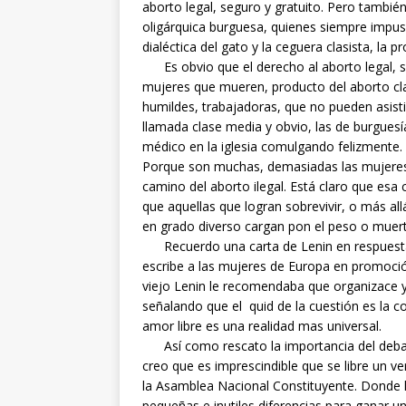
aborto legal, seguro y gratuito. Pero tambié
oligárquica burguesa, quienes siempre impu
dialéctica del gato y la ceguera clasista, la p
Es obvio que el derecho al aborto legal, se
mujeres que mueren, producto del aborto cla
humildes, trabajadoras, que no pueden asistir
llamada clase media y obvio, las de burguesí
médico en la iglesia comulgando felizmente.
Porque son muchas, demasiadas las mujeres 
camino del aborto ilegal. Está claro que esa 
que aquellas que logran sobrevivir, o más all
en grado diverso cargan pon el peso o muert
Recuerdo una carta de Lenin en respuesta a
escribe a las mujeres de Europa en promoció
viejo Lenin le recomendaba que organizace y
señalando que el quid de la cuestión es la c
amor libre es una realidad mas universal.
Así como rescato la importancia del debat
creo que es imprescindible que se libre un v
la Asamblea Nacional Constituyente. Donde l
pequeñas e inutiles diferencias para ganar un