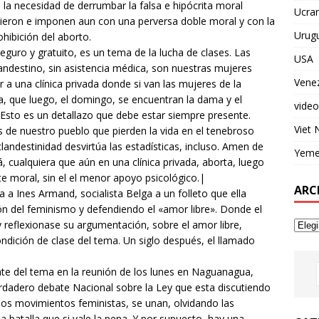
n la necesidad de derrumbar la falsa e hipócrita moral
Ucran
sieron e imponen aun con una perversa doble moral y con la
Urug
rohibición del aborto.
guro y gratuito, es un tema de la lucha de clases. Las
USA
ndestino, sin asistencia médica, son nuestras mujeres
Vene
 a una clínica privada donde si van las mujeres de la
a, que luego, el domingo, se encuentran la dama y el
video
 Esto es un detallazo que debe estar siempre presente.
Viet
de nuestro pueblo que pierden la vida en el tenebroso
clandestinidad desvirtúa las estadísticas, incluso. Amen de
Yem
á, cualquiera que aún en una clínica privada, aborta, luego
e moral, sin el el menor apoyo psicológico.|
ARC
 Ines Armand, socialista Belga a un folleto que ella
n del feminismo y defendiendo el «amor libre». Donde el
 reflexionase su argumentación, sobre el amor libre,
ondición de clase del tema. Un siglo después, el llamado
e del tema en la reunión de los lunes en Naguanagua,
erdadero debate Nacional sobre la Ley que esta discutiendo
os movimientos feministas, se unan, olvidando las
a batalla que si vale la pena. Y por supuesto, hay una