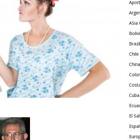
Aport
Argen
ASia 
Boliv
Brazi
Chile
Chin
Colo
Costa
Cuba
Ecua
El Sa
Espa
Euro