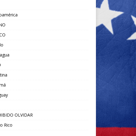
noamérica
ANO
ICO
do
ragua
O
tina
amá
guay
IBIDO OLVIDAR
o Rico