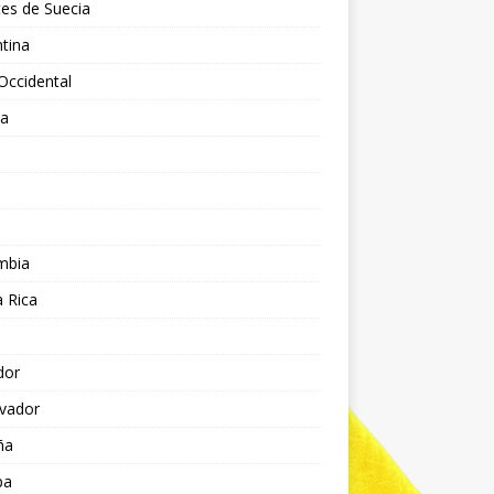
es de Suecia
tina
Occidental
ia
l
a
mbia
 Rica
dor
lvador
ña
pa