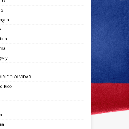
ICO
do
ragua
O
tina
amá
guay
IBIDO OLVIDAR
o Rico
a
ia