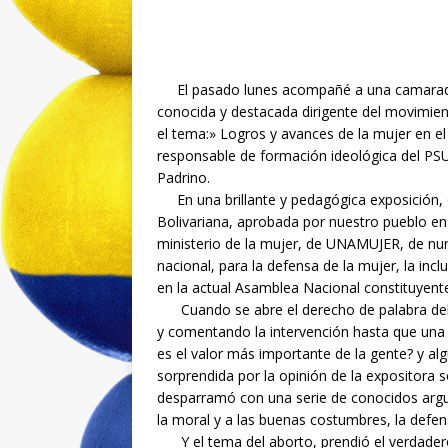
El pasado lunes acompañé a una camarada 
conocida y destacada dirigente del movimien
el tema:» Logros y avances de la mujer en e
responsable de formación ideológica del P
Padrino.
En una brillante y pedagógica exposición, 
Bolivariana, aprobada por nuestro pueblo en
ministerio de la mujer, de UNAMUJER, de num
nacional, para la defensa de la mujer, la inc
en la actual Asamblea Nacional constituyente 
Cuando se abre el derecho de palabra del 
y comentando la intervención hasta que una 
es el valor más importante de la gente? y alg
sorprendida por la opinión de la expositora 
desparramó con una serie de conocidos argume
la moral y a las buenas costumbres, la defens
Y el tema del aborto, prendió el verdadero