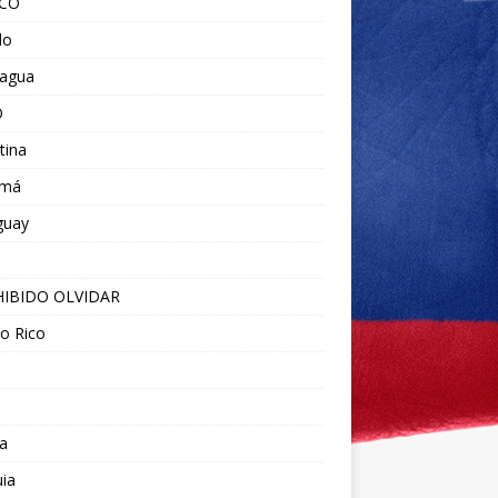
ICO
do
ragua
O
tina
amá
guay
IBIDO OLVIDAR
o Rico
a
ia