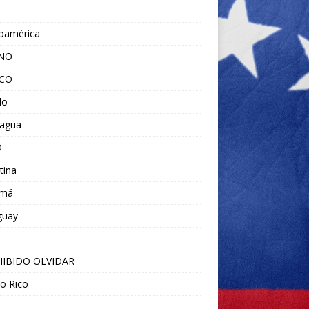
noamérica
ANO
ICO
do
ragua
O
tina
amá
guay
IBIDO OLVIDAR
o Rico