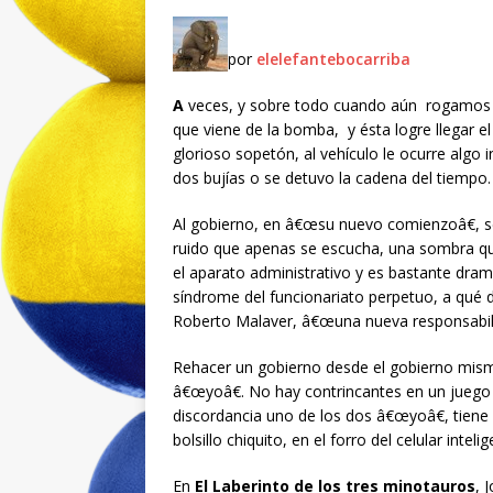
por
elelefantebocarriba
A
veces, y sobre todo cuando aún rogamos q
que viene de la bomba, y ésta logre llegar el
glorioso sopetón, al vehículo le ocurre algo
dos bujías o se detuvo la cadena del tiempo.
Al gobierno, en â€œsu nuevo comienzoâ€, se 
ruido que apenas se escucha, una sombra qu
el aparato administrativo y es bastante dra
síndrome del funcionariato perpetuo, a qué 
Roberto Malaver, â€œuna nueva responsabili
Rehacer un gobierno desde el gobierno mism
â€œyoâ€. No hay contrincantes en un juego 
discordancia uno de los dos â€œyoâ€, tiene 
bolsillo chiquito, en el forro del celular intel
En
El Laberinto de los tres minotauros
, 