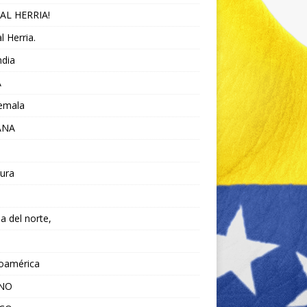
AL HERRIA!
l Herria.
ndia
A
emala
ANA
ura
da del norte,
noamérica
ANO