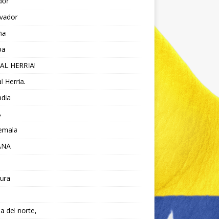
dor
lvador
ña
pa
AL HERRIA!
l Herria.
ndia
A
emala
ANA
ura
da del norte,