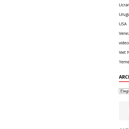
Ucran
Urug
USA
Vene
video
Viet
Yem
ARC