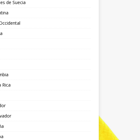
es de Suecia
tina
Occidental
ia
l
a
mbia
 Rica
dor
lvador
ña
pa