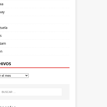
ia
uay
zuela
s
 Nam
en
HIVOS