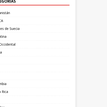
EGORÍAS
nistán
CA
es de Suecia
tina
Occidental
ia
l
a
mbia
 Rica