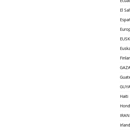
Ecua
El Sa
Espa
Euro
EUSK
Euska
Finla
GAZ
Guat
GUY
Haiti
Hond
IRAN
Irlan