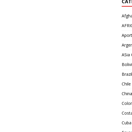
CAT
Afgha
AFRI
Aport
Argen
ASia 
Boliv
Brazi
Chile
Chin
Colo
Costa
Cuba