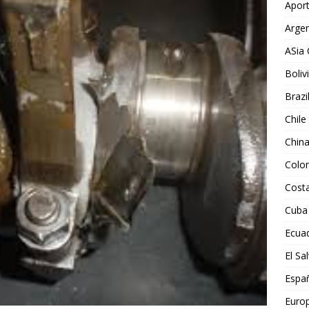
Aport
Argen
ASia 
Boliv
Brazi
Chile
Chin
Colo
Costa
Cuba
Ecua
El Sa
Espa
Euro