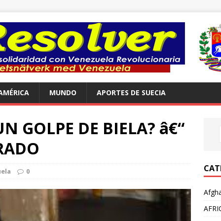
AMÉRICA
MUNDO
APORTES DE SUECIA
N GOLPE DE BIELA? â€“
IRADO
CAT
ela
0
Afgha
AFRI