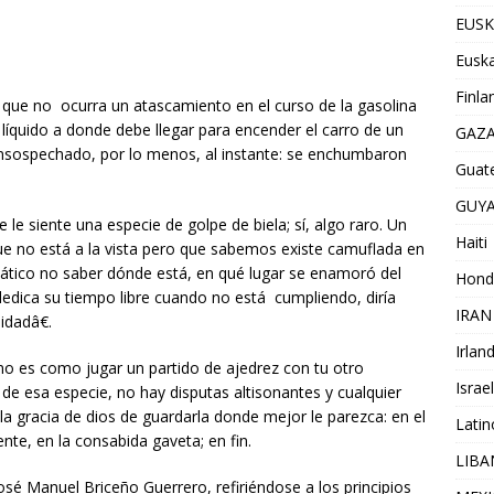
EUSK
Euska
Finla
ue no ocurra un atascamiento en el curso de la gasolina
 líquido a donde debe llegar para encender el carro de un
GAZ
 insospechado, por lo menos, al instante: se enchumbaron
Guat
GUY
le siente una especie de golpe de biela; sí, algo raro. Un
Haiti
e no está a la vista pero que sabemos existe camuflada en
mático no saber dónde está, en qué lugar se enamoró del
Hond
dedica su tiempo libre cuando no está cumpliendo, diría
IRAN
dadâ€.
Irlan
o es como jugar un partido de ajedrez con tu otro
Israel
de esa especie, no hay disputas altisonantes y cualquier
la gracia de dios de guardarla donde mejor le parezca: en el
Lati
igente, en la consabida gaveta; en fin.
LIB
José Manuel Briceño Guerrero, refiriéndose a los principios