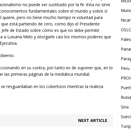
MEX
acionalismo no puede ser sustituido por la fe: ésta no sirve
Mun
œconocimientos fundamentales sobre el mundo y sobre sí
 él quiere, pero no tiene mucho tiempo ni voluntad para
Nica
 que está partiendo de cero, como dijo el Presidente
OSL
al Jefe de Estado sobre cómo es que no debe permitir
asa a Luisana Melo y otorgarle casi los mismos poderes que
Pales
Ejecutiva.
Pan
obierno.
Para
ccionando en su contra, por tanto es de suponer que, en lo
Peru
n las primeras páginas de la mediática mundial.
PROH
se resguardaban en los cobertizos mientras la realeza
Puert
Rusia
Siria
Sueci
NEXT ARTICLE
Turqu