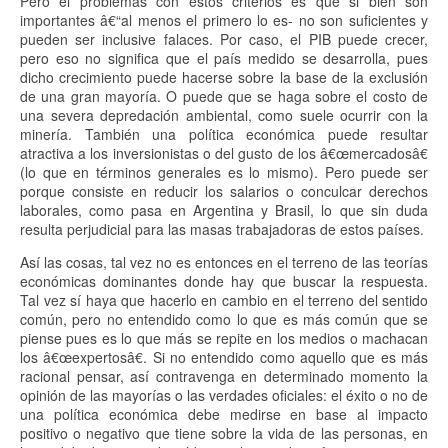
Pero el problemas con estos criterios es que si bien son
importantes â€“al menos el primero lo es- no son suficientes y
pueden ser inclusive falaces. Por caso, el PIB puede crecer,
pero eso no significa que el país medido se desarrolla, pues
dicho crecimiento puede hacerse sobre la base de la exclusión
de una gran mayoría. O puede que se haga sobre el costo de
una severa depredación ambiental, como suele ocurrir con la
minería. También una política económica puede resultar
atractiva a los inversionistas o del gusto de los â€œmercadosâ€
(lo que en términos generales es lo mismo). Pero puede ser
porque consiste en reducir los salarios o conculcar derechos
laborales, como pasa en Argentina y Brasil, lo que sin duda
resulta perjudicial para las masas trabajadoras de estos países.
Así las cosas, tal vez no es entonces en el terreno de las teorías
económicas dominantes donde hay que buscar la respuesta.
Tal vez sí haya que hacerlo en cambio en el terreno del sentido
común, pero no entendido como lo que es más común que se
piense pues es lo que más se repite en los medios o machacan
los â€œexpertosâ€. Si no entendido como aquello que es más
racional pensar, así contravenga en determinado momento la
opinión de las mayorías o las verdades oficiales: el éxito o no de
una política económica debe medirse en base al impacto
positivo o negativo que tiene sobre la vida de las personas, en