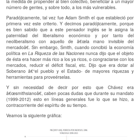
la medida de propender al bien colectivo, beneficiar a un mayor
número de gentes, y sobre todo, a los más vulnerables.
Paradójicamente, tal vez fue Adam Smith el que estableció por
primera vez este criterio. Y decimos paradójicamente, porque
es bien sabido que a este pensador inglés se le asigna la
paternidad del liberalismo económico y por tanto del
neoliberalismo con aquello de â€œla mano invisible del
mercadoâ€. Sin embargo, Smith, cuando concibió la economía
política en
La Riqueza de las Naciones
nunca dijo que el objeto
de ésta era hacer más rico a los ya ricos, o congraciarse con los
mercados, reducir el déficit fiscal, etc. Dijo que era dotar al
Soberano â€“el pueblo y el Estado- de mayores riquezas y
herramientas para proveérselas.
Y sin necesidad de decir por esto que Chávez era
â€œsmithsianoâ€, caben pocas dudas que durante su mandato
(1999-2012) esto en líneas generales fue lo que se hizo, a
contracorriente del espíritu de su tiempo.
Veamos la siguiente gráfica: