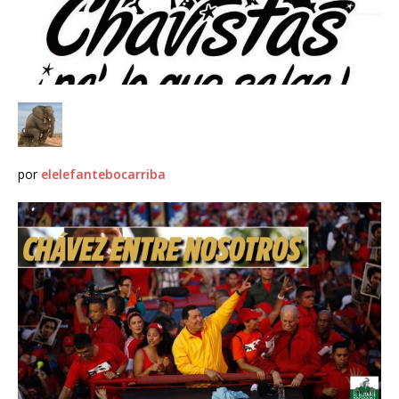
por
elelefantebocarriba