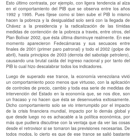
Esto último contrasta, por ejemplo, con ligera tendencia al alza
en el comportamiento del PIB que se observa entre los años
1992 y 1995. Pues fíjese como si bien sube el PIB lo mismo
hacen la pobreza y la desigualdad solo será con la llegada de
Chávez a la presidencia y la radicalización de las tímidas
medidas de contención de la pobreza a través, entre otros, del
Plan Bolívar 2002, que ésta última disminuye realmente. En ese
momento aparecieron Fedecámaras y sus secuaces entre
finales de 2001 (primer paro patronal) y todo el 2002 (golpe de
abril), hasta principios de 2003 (derrota del sabotaje petrolero),
causando una brutal caída del ingreso nacional y por tanto del
PIB lo cual hizo descalabrar todos los indicadores.
Luego de superado ese trance, la economía venezolana vivió
un comportamiento poco menos que virtuoso, con la aplicación
de controles de precio, cambio y toda esa serie de medidas de
intervención del Estado en la economía que, se nos dice, son
un fracaso y no hacen que ésta se desenvuelva exitosamente.
Dicho comportamiento solo se vio interrumpido por el impacto
de la crisis financiera mundial, impacto por lo demás global y
que desde luego no es achacable a la política económica, por
más que pudiera discutirse con la ventaja que da ver las cosas
desde el retrovisor si se tomaron las previsiones necesarias. De
todos modos, lo cierto es que de ese trance se salió bastante