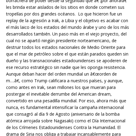
borrachera de poder desde la seguridad que â€“¡por ahora!â€“
les brinda estar aislados de los sitios en donde cometen sus
tropelías por dos grandes océanos. Lo que hicieron fue un
replay de la agresión a Irak, a Libia y el objetivo es acabar con
el más laico de los estados del mundo árabe y uno de los más
desarrollados también. Un paso más en el viejo proyecto, del
cual no se apartó ningún presidente norteamericano, de
destruir todos los estados nacionales de Medio Oriente para
que el mar de petróleo sobre el que están parados queden sin
dueño y las transnacionales estadounidenses se apoderen de
ese recurso estratégico sin nadie que les oponga resistencia.
Aunque deban hacer del orden mundial un â€œorden de
m….â€, como Trump calificara a nuestros países, y aunque,
como antes en Irak, sean millones los que mueran para
postergar el inevitable derrumbe del American dream,
convertido en una pesadilla mundial. Por eso, ahora más que
nunca, es fundamental intensificar la campaña internacional
que consagró al día 9 de Agosto (aniversario de la bomba
atómica arrojada sobre Nagasaki) como el Día Internacional
de los Crímenes Estadounidenses Contra la Humanidad. El
drama de Siria nos obliga a trabajar incansablemente para