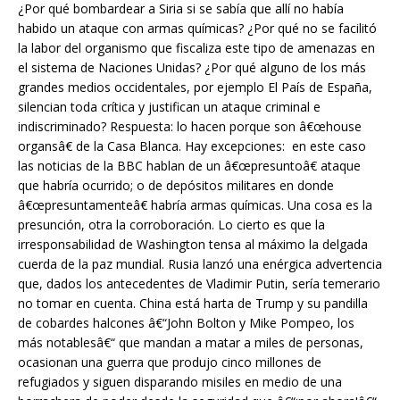
¿Por qué bombardear a Siria si se sabía que allí no había
habido un ataque con armas químicas? ¿Por qué no se facilitó
la labor del organismo que fiscaliza este tipo de amenazas en
el sistema de Naciones Unidas? ¿Por qué alguno de los más
grandes medios occidentales, por ejemplo El País de España,
silencian toda crítica y justifican un ataque criminal e
indiscriminado? Respuesta: lo hacen porque son â€œhouse
organsâ€ de la Casa Blanca. Hay excepciones: en este caso
las noticias de la BBC hablan de un â€œpresuntoâ€ ataque
que habría ocurrido; o de depósitos militares en donde
â€œpresuntamenteâ€ habría armas químicas. Una cosa es la
presunción, otra la corroboración. Lo cierto es que la
irresponsabilidad de Washington tensa al máximo la delgada
cuerda de la paz mundial. Rusia lanzó una enérgica advertencia
que, dados los antecedentes de Vladimir Putin, sería temerario
no tomar en cuenta. China está harta de Trump y su pandilla
de cobardes halcones â€“John Bolton y Mike Pompeo, los
más notablesâ€“ que mandan a matar a miles de personas,
ocasionan una guerra que produjo cinco millones de
refugiados y siguen disparando misiles en medio de una