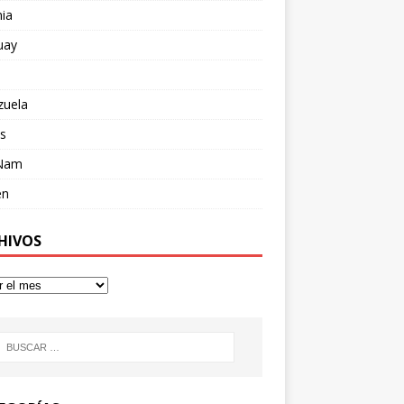
ia
uay
zuela
s
 Nam
en
HIVOS