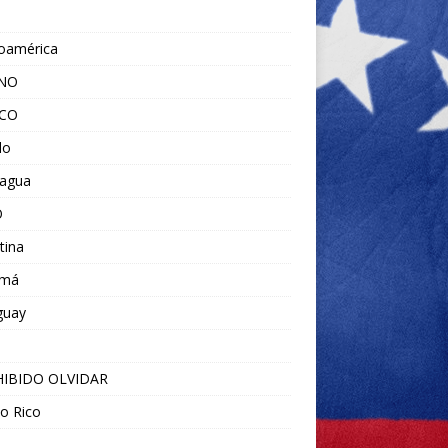
noamérica
ANO
ICO
do
ragua
O
tina
amá
guay
IBIDO OLVIDAR
o Rico