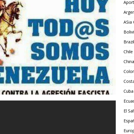
Aport
Argen
ASia 
Boliv
Brazi
Chile
Chin
Colo
Costa
Cuba
Ecua
El Sa
Espa
Euro