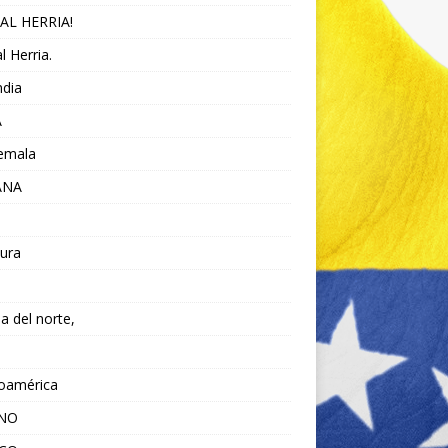
AL HERRIA!
l Herria.
ndia
A
emala
ANA
ura
da del norte,
noamérica
ANO