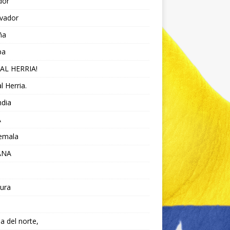
dor
lvador
ña
pa
AL HERRIA!
l Herria.
ndia
A
emala
ANA
ura
da del norte,