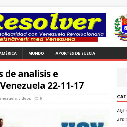
AMÉRICA
MUNDO
APORTES DE SUECIA
de analisis e
 Venezuela 22-11-17
CAT
enezuela
,
videos
0
Afgha
AFRI