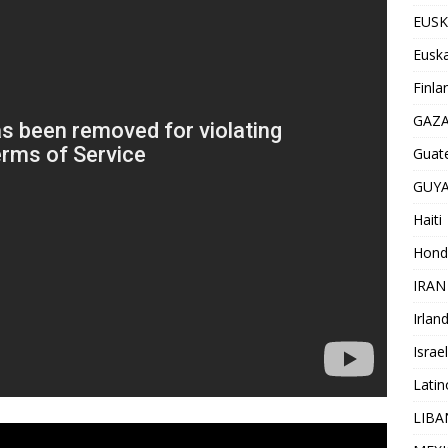
EUSK
Euska
Finla
GAZ
Guat
GUY
Haiti
Hond
IRAN
Irlan
Israel
Lati
LIB