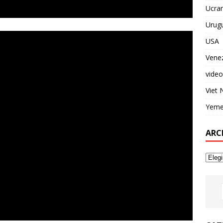
Ucran
Urug
USA
Vene
video
Viet
Yem
ARC