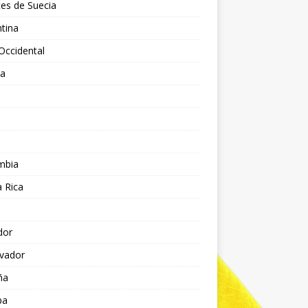
es de Suecia
tina
Occidental
ia
l
a
mbia
 Rica
dor
lvador
ña
pa