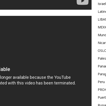
Israel
Lati
LIB
MEX
Mun
Nica
OSL
Pales
Pan
Para
Peru
PROH
Puert
Rusia