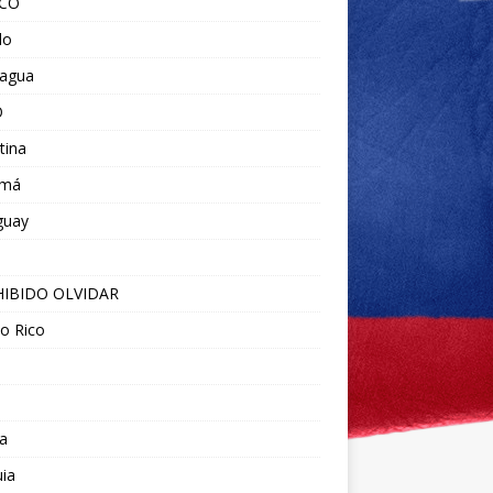
ICO
do
ragua
O
tina
amá
guay
IBIDO OLVIDAR
o Rico
a
ia