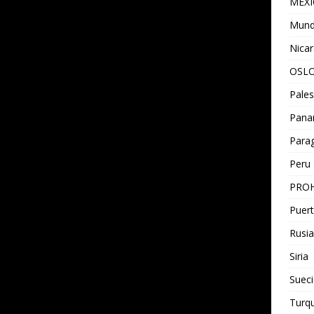
MEX
Mun
Nica
OSL
Pales
Pan
Para
Peru
PROH
Puert
Rusia
Siria
Sueci
Turqu