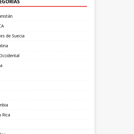
EGORÍAS
nistán
CA
es de Suecia
tina
Occidental
ia
l
a
mbia
 Rica