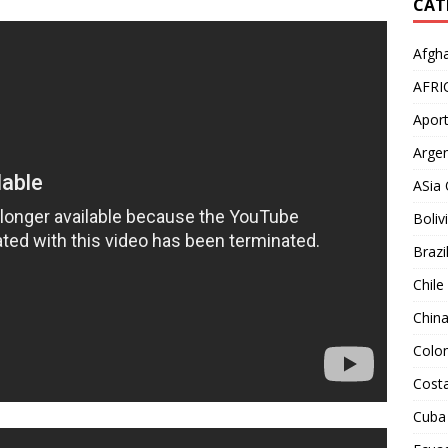
CAT
Afgha
AFRI
Aport
Argen
ASia 
Boliv
Brazi
Chile
Chin
Colo
Costa
Cuba