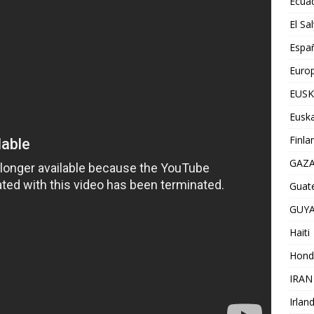
Ecua
El Sa
Espa
Euro
EUSK
Euska
Finla
GAZ
Guat
GUY
Haiti
Hond
IRAN
Irlan