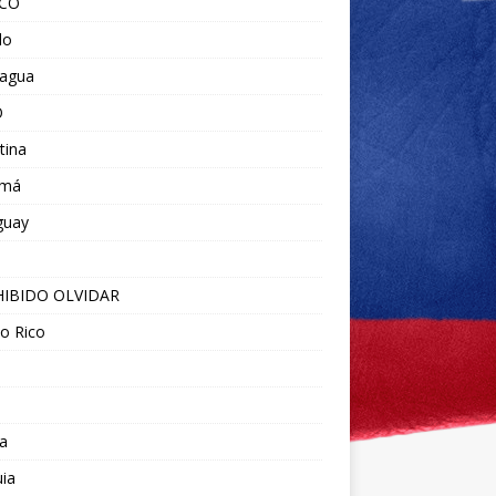
ICO
do
ragua
O
tina
amá
guay
IBIDO OLVIDAR
o Rico
a
ia