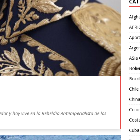
CAT
Afgha
AFRI
Aport
Argen
ASia 
Boliv
Brazi
Chile
Chin
Colo
or y hoy vive en la Rebeldía Antiimperialista de los
Costa
Cuba