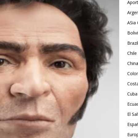
Aport
Argen
ASia 
Boliv
Brazi
Chile
Chin
Colo
Costa
Cuba
Ecua
El Sa
Espa
Euro