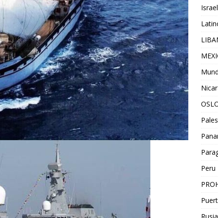
Israel
Lati
LIB
MEX
Mun
Nica
OSL
Pales
Pan
Para
Peru
PROH
Puert
Rusia