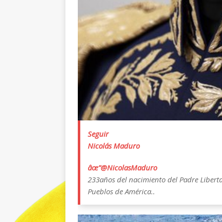
Seguir
Nicolás Maduro
âœ”
@NicolasMaduro
233años del nacimiento del Padre Libertad
Pueblos de América..