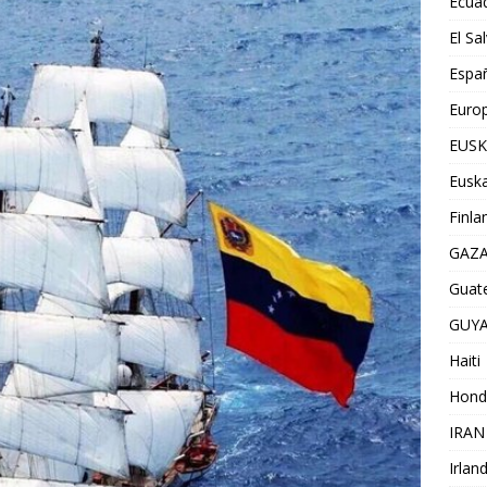
Ecua
El Sa
Espa
Euro
EUSK
Euska
Finla
GAZ
Guat
GUY
Haiti
Hond
IRAN
Irlan