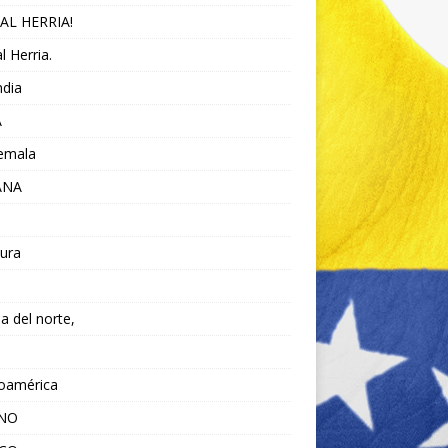
AL HERRIA!
l Herria.
ndia
A
emala
ANA
ura
da del norte,
noamérica
ANO