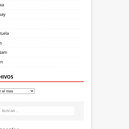
ia
uay
zuela
s
 Nam
en
HIVOS