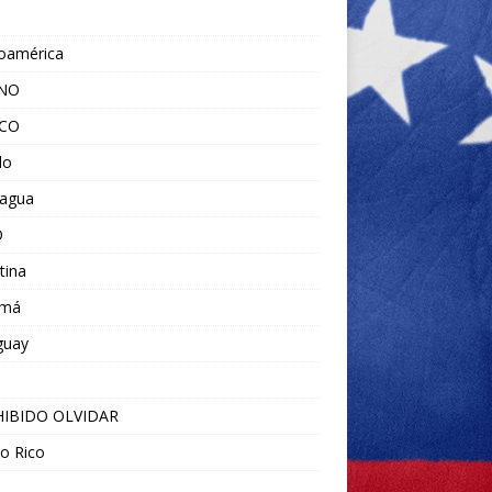
noamérica
ANO
ICO
do
ragua
O
tina
amá
guay
IBIDO OLVIDAR
o Rico