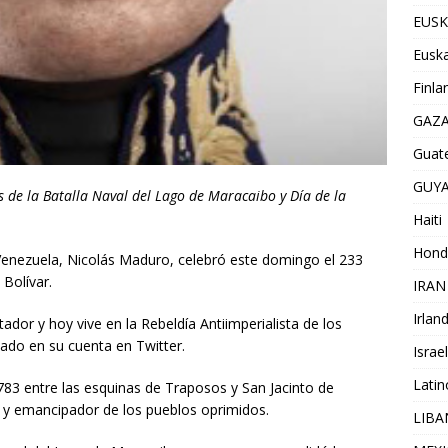
EUSK
Euska
Finla
GAZ
Guat
GUY
s de la Batalla Naval del Lago de Maracaibo y Día de la
Haiti
Hond
 Venezuela, Nicolás Maduro, celebró este domingo el 233
 Bolívar.
IRAN
Irlan
dor y hoy vive en la Rebeldía Antiimperialista de los
tado en su cuenta en Twitter.
Israel
Lati
 1783 entre las esquinas de Traposos y San Jacinto de
ico y emancipador de los pueblos oprimidos.
LIB