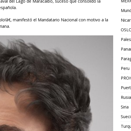
MEX
aval del Lago de Maracaibo, suceso que consolidó la
española.
Mun
lo!â€, manifestó el Mandatario Nacional con motivo a la
Nica
iana.
OSL
Pales
Pan
Para
Peru
PROH
Puert
Rusia
Siria
Sueci
Turqu