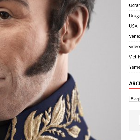
Ucran
Urug
USA
Vene
video
Viet
Yem
ARC