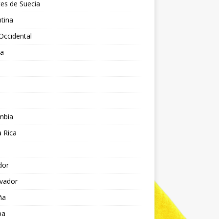
es de Suecia
tina
Occidental
ia
l
a
mbia
 Rica
dor
lvador
ña
pa