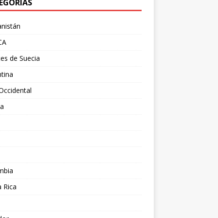
EGORÍAS
nistán
CA
es de Suecia
tina
Occidental
ia
l
a
mbia
 Rica