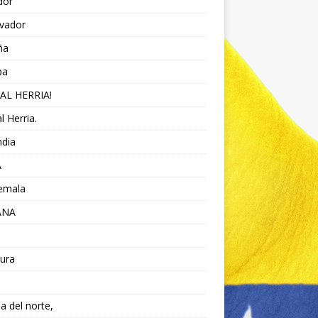
dor
lvador
ña
pa
AL HERRIA!
l Herria.
ndia
A
emala
ANA
ura
da del norte,