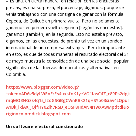
– Es una, en cierta manera, en relación con las encuestas
previas, es una sorpresa, el porcentaje, digamos, porque se
venía trabajando con una consigna de ganar con la fórmula
Cepeda, de Quilcué en primera vuelta. Pero no solamente
ganamos en primera vuelta segunda [según las encuestas],
ganamos [también] en la segunda. Esto no estaba previsto,
digamos, en las encuestas, de pronto tal vez en un sondeo
internacional de una empresa extranjera. Pero lo importante
en esto, es que de todas maneras el resultado electoral del 31
de mayo muestra la consolidación de una base social, popular
significativa de las fuerzas democráticas y alternativas en
Colombia.
https://www.blogger.com/video.g?
token=AD6v5dyLViEnFrEs4uxsfnK1yzVO1lasC4Z_c8RPs2dgk
mqMO3NGzs4q1s_IzoGSGBgCWnRBk21qHSYb03siav4LQpul
A1Bk_iklAX_jQlfHY62lh7RSD_eOSF8HdAN4I1wXAwMpdtdi&o
rigin=colomdick.blogspot.com
Un software electoral cuestionado