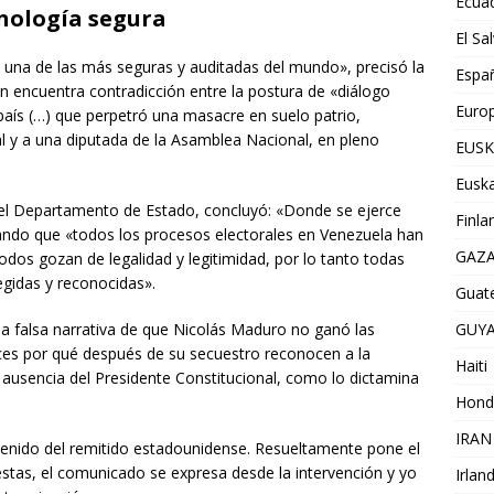
Ecua
nología segura
El Sa
s una de las más seguras y auditadas del mundo», precisó la
Espa
n encuentra contradicción entre la postura de «diálogo
Euro
país (…) que perpetró una masacre en suelo patrio,
al y a una diputada de la Asamblea Nacional, en pleno
EUSK
Euska
el Departamento de Estado, concluyó: «Donde se ejerce
Finla
egando que «todos los procesos electorales en Venezuela han
GAZ
todos gozan de legalidad y legitimidad, por lo tanto todas
gidas y reconocidas».
Guat
la falsa narrativa de que Nicolás Maduro no ganó las
GUY
ces por qué después de su secuestro reconocen a la
Haiti
ausencia del Presidente Constitucional, como lo dictamina
Hond
IRAN
tenido del remitido estadounidense. Resueltamente pone el
tas, el comunicado se expresa desde la intervención y yo
Irlan