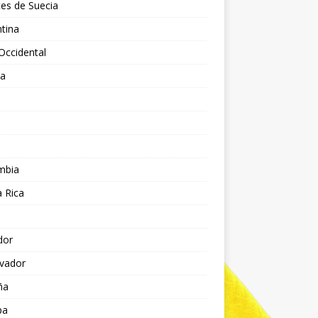
es de Suecia
tina
Occidental
ia
l
a
mbia
 Rica
dor
lvador
ña
pa