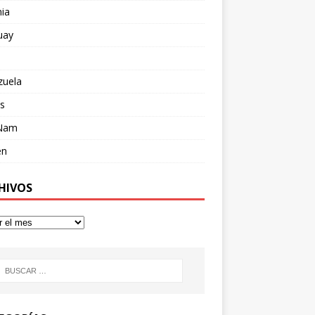
ia
uay
zuela
s
 Nam
en
HIVOS