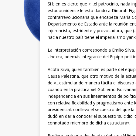
Si bien es cierto que «…el patrocinio, nada 
estadounidense le está dando a Dinorah Figue
contrarrevolucionaria que encabeza María C
Departamento de Estado ante la reunión entr
injerencista, estridente y provocadora, que (
hacia nuestro país tiene el imperialismo yank
La interpretación corresponde a Emilio Silva,
Unexca, además integrante del Equipo políti
Acota Silva, quien también es parte del equip
Causa Palestina, que otro motivo de la actu
de «…estimular de manera tácita el discurso
cuando en la práctica «el Gobierno Bolivar
independencia en sus lineamientos de polít
con relativa flexibilidad y pragmatismo ante l
presidencial, conlleva el secuestro del que l
dudó en dar a conocer el supuesto ‘suicidio’ 
connotado miembro de dicha estructura».
Prefiere evaluarlo desde otra óptica: «Al lide