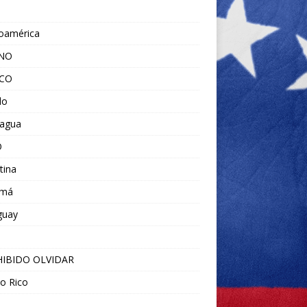
noamérica
ANO
ICO
do
ragua
O
tina
amá
guay
IBIDO OLVIDAR
o Rico