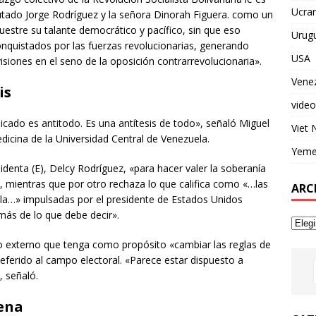
Ucran
putado Jorge Rodríguez y la señora Dinorah Figuera. como un
estre su talante democrático y pacífico, sin que eso
Urug
onquistados por las fuerzas revolucionarias, generando
USA
isiones en el seno de la oposición contrarrevolucionaria».
Vene
is
video
nicado es antitodo. Es una antítesis de todo», señaló Miguel
Viet
edicina de la Universidad Central de Venezuela.
Yem
sidenta (E), Delcy Rodríguez, «para hacer valer la soberanía
», mientras que por otro rechaza lo que califica como «…las
ARC
uela…» impulsadas por el presidente de Estados Unidos
ás de lo que debe decir».
 externo que tenga como propósito «cambiar las reglas de
referido al campo electoral. «Parece estar dispuesto a
, señaló.
rena