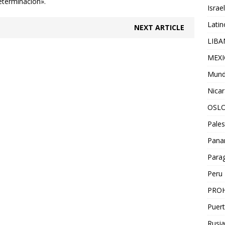
terminación».
Israel
Lati
NEXT ARTICLE
LIB
MEX
Mun
Nica
OSL
Pales
Pan
Para
Peru
PROH
Puert
Rusia