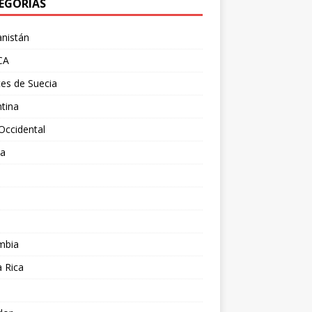
EGORÍAS
nistán
CA
es de Suecia
tina
Occidental
ia
l
a
mbia
 Rica