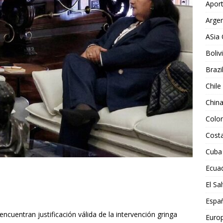
Aport
Argen
ASia 
Boliv
Brazi
Chile
Chin
Colo
Costa
Cuba
Ecua
El Sa
Espa
cuentran justificación válida de la intervención gringa
Euro