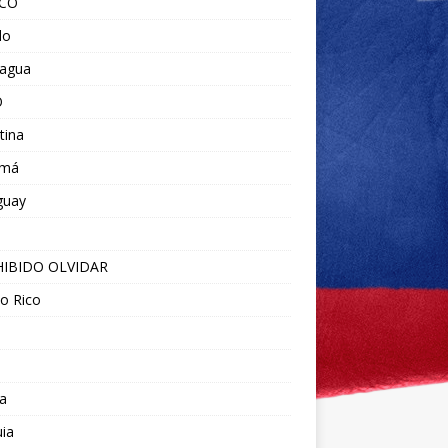
ICO
do
ragua
O
tina
amá
guay
IBIDO OLVIDAR
o Rico
a
ia