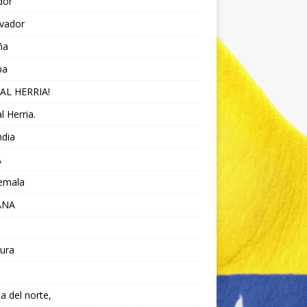
dor
lvador
ña
pa
AL HERRIA!
l Herria.
ndia
A
emala
ANA
ura
da del norte,