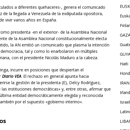
EUSK
culados a diferentes quehaceres-, genera el comunicado
 de la llegada a Venezuela de la exdiputada opositora,
Euska
de vivir varios años en España.
Finla
 como presidenta -en el exterior- de la Asamblea Nacional
GAZ
dente de la Asamblea Nacional constitucionalmente electa
Guat
ntido, la AN emitió un comunicado que plasma la intención
 democracia, tal y como lo enarbolaron en múltiples
GUY
ariana, con el presidente Nicolás Maduro a la cabeza.
Haiti
ringa, incurre en posiciones que despiertan el
Hond
or
Diario VEA
. El rechazo en general apunta hacia
rirse la gestión de la presidenta (E), Delcy Rodríguez,
IRAN
 las instituciones democráticas» y, entre otras, afirmar que
Irlan
 última entidad democráticamente elegida y reconocida
ambién por el supuesto «gobierno interino».
Israel
Lati
tos
LIB