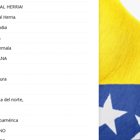
AL HERRIA!
l Herria.
ndia
A
emala
ANA
ura
da del norte,
noamérica
ANO