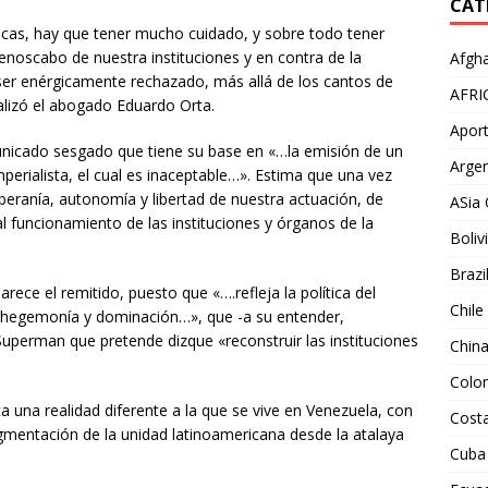
CAT
ticas, hay que tener mucho cuidado, y sobre todo tener
enoscabo de nuestra instituciones y en contra de la
Afgha
ser enérgicamente rechazado, más allá de los cantos de
AFRI
ualizó el abogado Eduardo Orta.
Aport
unicado sesgado que tiene su base en «…la emisión de un
Argen
perialista, el cual es inaceptable…». Estima que una vez
beranía, autonomía y libertad de nuestra actuación, de
ASia 
al funcionamiento de las instituciones y órganos de la
Boliv
Brazi
rece el remitido, puesto que «….refleja la política del
Chile
 hegemonía y dominación…», que -a su entender,
Superman que pretende dizque «reconstruir las instituciones
Chin
Colo
ta una realidad diferente a la que se vive en Venezuela, con
Costa
ragmentación de la unidad latinoamericana desde la atalaya
Cuba