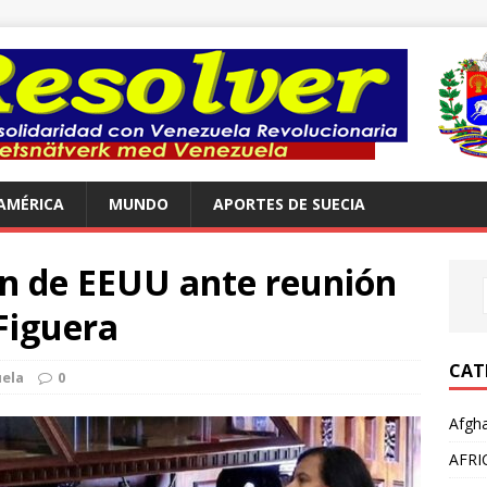
AMÉRICA
MUNDO
APORTES DE SUECIA
ón de EEUU ante reunión
Figuera
CAT
ela
0
Afgha
AFRI