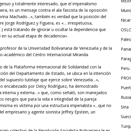
MEX
ingenuo y totalmente interesado, que el imperialismo
ra, es un mensaje contra el ala fascista de la oposición
Mun
orina Machado…», también es verdad que la posición del
Nica
e Jorge Rodríguez y Figuera, es «… irrespetuosa,
…) está tratando de ignorar u ocultar la dependencia que
OSL
i en su actual etapa de decadencia».
Pales
 profesor de la Universidad Bolivariana de Venezuela y de la
Pan
co-académico del Centro Internacional Miranda.
Para
o de la Plataforma Internacional de Solidaridad con la
Peru
ación del Departamento de Estado, se ubica en la intención
PROH
 del supuesto tutelaje que ejerce sobre Venezuela…»,
iano encabezado por Delcy Rodríguez, ha demostrado
Puert
ica interna y externa…» que, como señaló, son manejados
Rusia
os riesgos que para la vida e integridad de la pareja
a misma es víctima por una estructura imperialista «…que no
Siria
del empresario y agente sionista Jeffrey Epstein, un
Sueci
Turqu
razgo colectivo de la Revolución Socialista Bolivariana le es