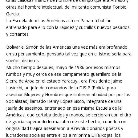
Unas callosas manos de hombre de campo que era Amado y
otras del hombre intelectual, del militante comunista Toribio
García.
La Escuela de » Las Américas allá en Panamá habían
entrenado para ello con la rapidez y cuchillos nuevos pesados
y cortantes.
Bolivar el Simón de las Américas una vez más era profanado
en su pensamiento, pensado tal vez que en el Istmo sería para
sueños distintos.
Mucho tiempo después, mayo de 1986 por esos mismos
rumbos y muy cerca de ese campamento guerrillero de la
Sierra de Aroa en el estado Yaracuy,, era Presidente Jaime
Lusinchi, un jefe de comandos de la DISIP (Policía para
asesinar Mujeres y Hombres que sintieran afinidad por por los
Socialistas) llamado Henry López Sisco, integrante de una
jauría de asesinos, entrenado en esa misma Escuela de la
Américas, que cortaba dedos y manos, se cercioran con el tiro
de gracia superando lo macabro de este hecho, cuando con
originalidad trajica asesinaron a 9 revolucionarios poetas y
luchadores sociales entre ellos a mí prima Dilía Rojas, los