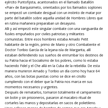
ejército Puntofijista, acantonados en el llamado Batallón
«Piar» de Barquisimeto, orientados por los llamados soplones
se empezó un combate desigual con un instinto de matar por
parte del batallón sobre aquella unidad de Hombres Libres que
en rutina mañanera preparaban un desayuno.
Alli y así empezó este singular combate con una vanguardia de
fusiles empuñados por civiles patriotas y militantes
comunistas. Entre esos hombres estaba Amado Petit
habitante de la región, primo de Mario y otro Combatiente el
Doctor Toribio García de la lejana isla de Margarita, allí
estaban defendiendo sus sueños de enrrumbar los destinos de
su Patria hacia el Socialismo de los pobres, como lo estaba
haciendo Fidel y el Che allá en la Cuba de la rebeldía. De esta
manera murieron Amado y Toribio un día como hoy hace 64
años, con las botas puestas como se dice en criollo
cumpliendo con el deber que la Patria nos marca en sus
momentos necesarios y urgentes.
Después de rematarlos, tomaron totalmente el campamento
sin botin y sin prisioneros, pasaron al macabro ritual de
cortarles las manos y depositarlas en sacos de polietileno.