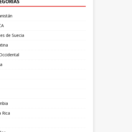
EGORÍAS
nistán
CA
es de Suecia
tina
Occidental
ia
l
a
mbia
 Rica