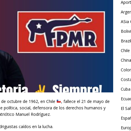
Aport
Argen
ASia 
Boliv
Brazi
Chile
Chin
Colo
Costa
Cuba
Ecua
6 de octubre de 1962, en Chile
, fallece el 21 de mayo de
te política, social, defensora de los derechos humanos y
El Sa
Patriótico Manuel Rodríguez.
Espa
riguistas caídos en la lucha.
Euro