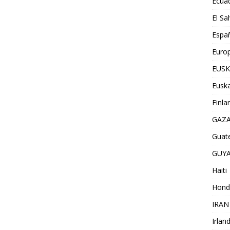
Ecua
El Sa
Espa
Euro
EUSK
Euska
Finla
GAZ
Guat
GUY
Haiti
Hond
IRAN
Irlan