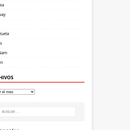
ia
uay
zuela
s
 Nam
en
HIVOS