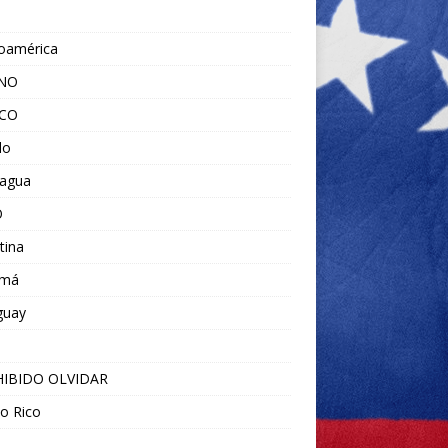
noamérica
ANO
ICO
do
ragua
O
tina
amá
guay
IBIDO OLVIDAR
o Rico