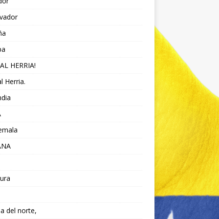
dor
lvador
ña
pa
AL HERRIA!
l Herria.
ndia
A
emala
ANA
ura
da del norte,