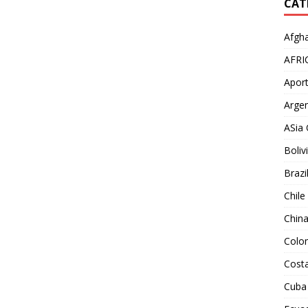
CAT
Afgha
AFRI
Aport
Argen
ASia 
Boliv
Brazi
Chile
Chin
Colo
Costa
Cuba