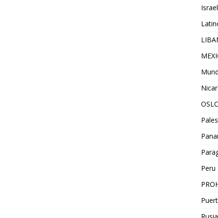
Israel
Lati
LIB
MEX
Mun
Nica
OSL
Pales
Pan
Para
Peru
PROH
Puert
Rusia