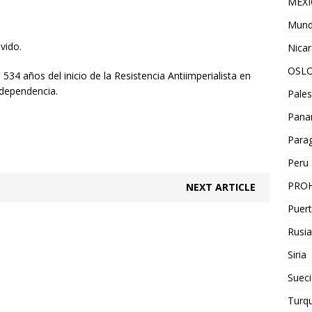
MEX
Mun
vido.
Nica
OSL
534 años del inicio de la Resistencia Antiimperialista en
ndependencia.
Pales
Pan
Para
Peru
PROH
NEXT ARTICLE
Puert
Rusia
Siria
Sueci
Turqu