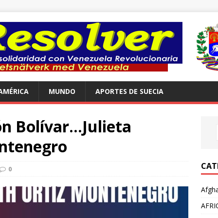
AMÉRICA
MUNDO
APORTES DE SUECIA
n Bolívar…Julieta
ontenegro
CAT
0
Afgha
AFRI