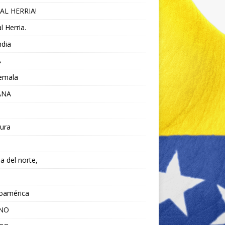
AL HERRIA!
l Herria.
ndia
A
emala
ANA
ura
da del norte,
noamérica
ANO