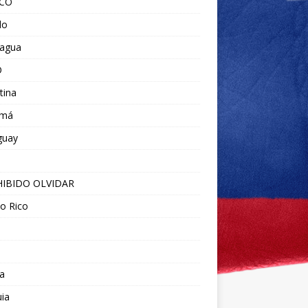
ICO
do
ragua
O
tina
amá
guay
IBIDO OLVIDAR
o Rico
a
ia