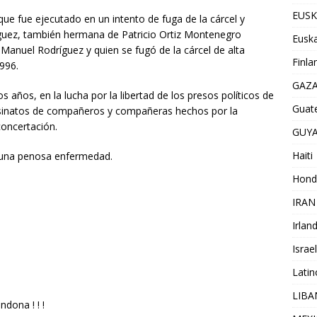
EUSK
ue fue ejecutado en un intento de fuga de la cárcel y
guez, también hermana de Patricio Ortiz Montenegro
Euska
o Manuel Rodríguez y quien se fugó de la cárcel de alta
Finla
996.
GAZ
s años, en la lucha por la libertad de los presos políticos de
Guat
sesinatos de compañeros y compañeras hechos por la
concertación.
GUY
Haiti
 una penosa enfermedad.
Hond
IRAN
Irlan
Israel
Lati
LIB
dona ! ! !