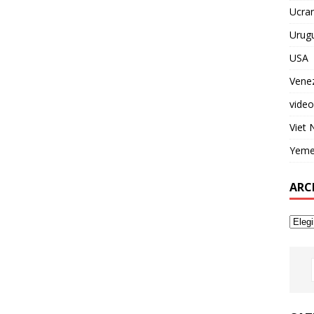
Ucran
Urug
USA
Vene
video
Viet
Yem
ARC