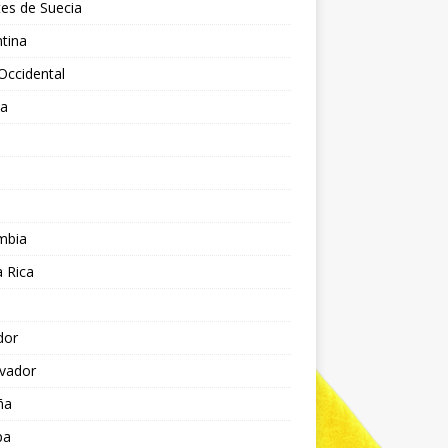
es de Suecia
tina
Occidental
ia
l
a
mbia
 Rica
dor
lvador
ña
pa