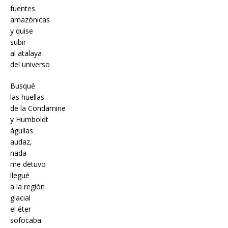
fuentes
amazónicas
y quise
subir
al atalaya
del universo
Busqué
las huellas
de la Condamine
y Humboldt
águilas
audaz,
nada
me detuvo
llegué
a la región
glacial
el éter
sofocaba