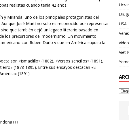
Ucran
opas realistas cuando tenía 42 años.
Urug
ín y Miranda, uno de los principales protagonistas del
 Aunque José Martí no solo es reconocido por representar
USA
 sino que también dejó un legado literario basado en
Vene
 de los precursores del modernismo. Un movimiento
tinoamericano con Rubén Darío y que en América supuso la
video
Viet
ta son «Ismaelillo» (1882), «Versos sencillos» (1891),
Yem
stierro» (1878-1895). Entre sus ensayos destacan «El
 América» (1891).
ARC
dona ! ! !