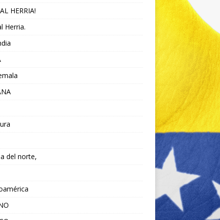
AL HERRIA!
l Herria.
ndia
A
emala
ANA
ura
da del norte,
noamérica
ANO