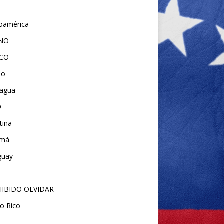
noamérica
ANO
ICO
do
ragua
O
tina
amá
guay
IBIDO OLVIDAR
o Rico