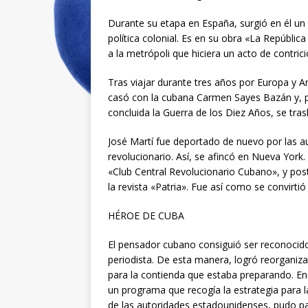
Durante su etapa en España, surgió en él un
política colonial. Es en su obra «La Repúbli
a la metrópoli que hiciera un acto de contri
Tras viajar durante tres años por Europa y Am
casó con la cubana Carmen Sayes Bazán y, p
concluida la Guerra de los Diez Años, se tra
José Martí fue deportado de nuevo por las 
revolucionario. Así, se afincó en Nueva York. 
«Club Central Revolucionario Cubano», y pos
la revista «Patria». Fue así como se convirtió
HÉROE DE CUBA
El pensador cubano consiguió ser reconocido
periodista. De esta manera, logró reorganiza
para la contienda que estaba preparando. En 
un programa que recogía la estrategia para 
de las autoridades estadounidenses, pudo pa