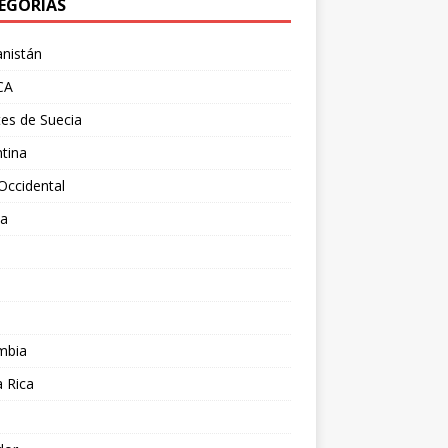
EGORÍAS
nistán
CA
es de Suecia
tina
Occidental
ia
l
a
mbia
 Rica