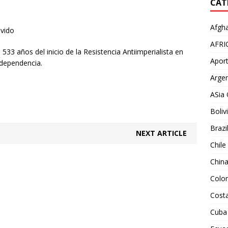
CAT
Afgha
lvido
AFRI
533 años del inicio de la Resistencia Antiimperialista en
Aport
ndependencia.
Argen
ASia 
Boliv
Brazi
NEXT ARTICLE
Chile
Chin
Colo
Costa
Cuba