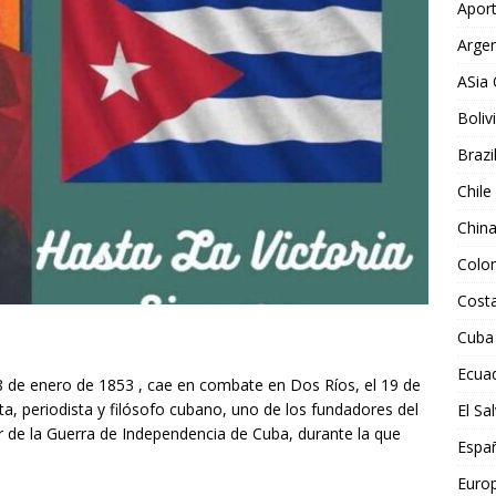
Aport
Argen
ASia 
Boliv
Brazi
Chile
Chin
Colo
Costa
Cuba
Ecua
28 de enero de 1853 , cae en combate en Dos Ríos, el 19 de
ta, periodista y filósofo cubano, uno de los fundadores del
El Sa
 de la Guerra de Independencia de Cuba, durante la que
Espa
Euro