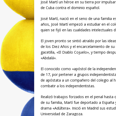
José Martí un héroe en su tierra por impulsa
de Cuba contra el dominio español.
José Martí, nació en el seno de una familia
años, José Martí empezó a estudiar en el col
quien se fijó en las cualidades intelectuales
El joven pronto se sintió atraído por las idea
de los Diez Años y el encarcelamiento de su m
gacetilla, «El Diablo Cojuelo», y tiempo desp
«Abdalá».
El conocido como «apóstol de la independen
de 17, por pertener a grupos independentistas
de apóstata a un compañero del colegio al h
combatir a los independentistas.
Realizó trabajos forzados en el penal hasta q
de su familia, Martí fue deportado a España 
drama «Adúltera». Inició en Madrid sus estudio
Universidad de Zaragoza.