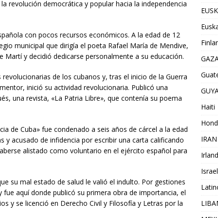
r la revolución democrática y popular hacia la independencia
EUSK
Euska
 española con pocos recursos económicos. A la edad de 12
Finla
egio municipal que dirigía el poeta Rafael María de Mendive,
 de Martí y decidió dedicarse personalmente a su educación.
GAZ
Guat
s revolucionarias de los cubanos y, tras el inicio de la Guerra
entor, inició su actividad revolucionaria. Publicó una
GUY
ués, una revista, «La Patria Libre», que contenía su poema
Haiti
Hond
cia de Cuba» fue condenado a seis años de cárcel a la edad
IRAN
 y acusado de infidencia por escribir una carta calificando
aberse alistado como voluntario en el ejército español para
Irlan
Israel
ue su mal estado de salud le valió el indulto. Por gestiones
Lati
y fue aquí donde publicó su primera obra de importancia, el
LIB
s y se licenció en Derecho Civil y Filosofía y Letras por la