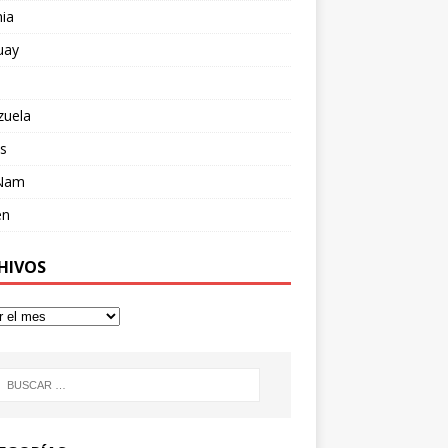
ia
uay
zuela
s
 Nam
en
HIVOS