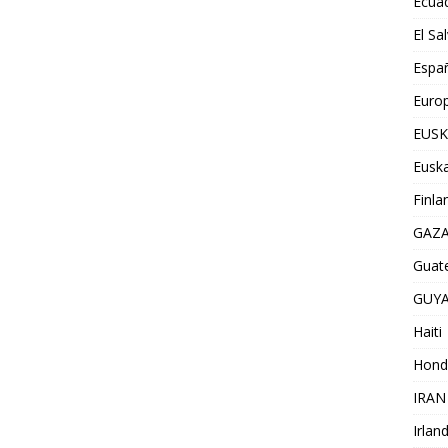
Ecua
El Sa
Espa
Euro
EUSK
Euska
Finla
GAZ
Guat
GUY
Haiti
Hond
IRAN
Irlan