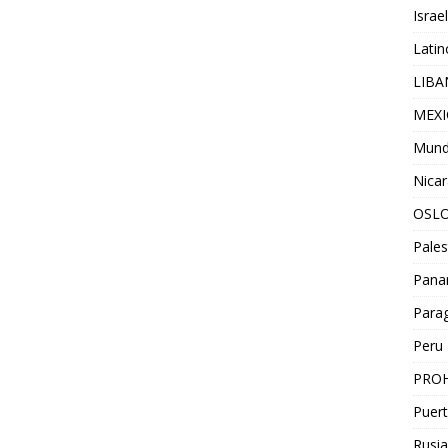
Israel
Lati
LIB
MEX
Mun
Nica
OSL
Pales
Pan
Para
Peru
PROH
Puert
Rusia