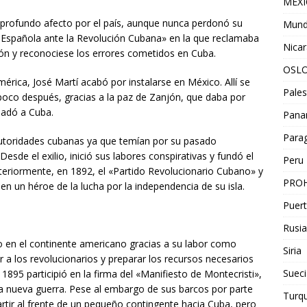
MEX
 profundo afecto por el país, aunque nunca perdonó su
Mun
ca Española ante la Revolución Cubana» en la que reclamaba
Nica
ción y reconociese los errores cometidos en Cuba.
OSL
érica, José Martí acabó por instalarse en México. Allí se
Pales
oco después, gracias a la paz de Zanjón, que daba por
sladó a Cuba.
Pan
Para
autoridades cubanas ya que temían por su pasado
Desde el exilio, inició sus labores conspirativas y fundó el
Peru
teriormente, en 1892, el «Partido Revolucionario Cubano» y
PROH
 en un héroe de la lucha por la independencia de su isla.
Puert
Rusia
 en el continente americano gracias a su labor como
Siria
r a los revolucionarios y preparar los recursos necesarios
Sueci
1895 participió en la firma del «Manifiesto de Montecristi»,
la nueva guerra. Pese al embargo de sus barcos por parte
Turqu
rtir al frente de un pequeño contingente hacia Cuba, pero