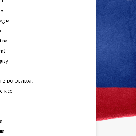
ICO
do
ragua
O
tina
amá
guay
IBIDO OLVIDAR
o Rico
a
ia