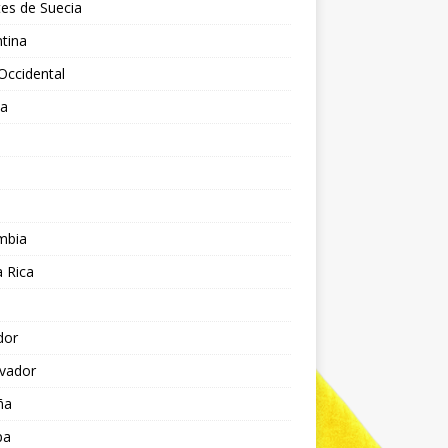
es de Suecia
tina
Occidental
ia
l
a
mbia
 Rica
dor
lvador
ña
pa