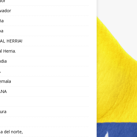
dor
lvador
ña
pa
AL HERRIA!
l Herria.
ndia
A
emala
ANA
ura
da del norte,