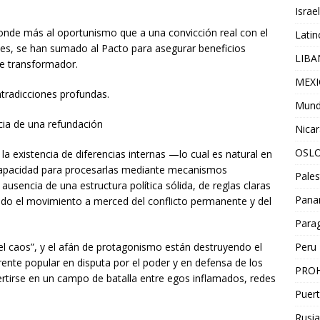
Israel
onde más al oportunismo que a una convicción real con el
Lati
les, se han sumado al Pacto para asegurar beneficios
LIB
te transformador.
MEX
ntradicciones profundas.
Mun
ncia de una refundación
Nica
OSL
a existencia de diferencias internas —lo cual es natural en
ncapacidad para procesarlas mediante mecanismos
Pales
 ausencia de una estructura política sólida, de reglas claras
Pan
jado el movimiento a merced del conflicto permanente y del
Para
 el caos”, y el afán de protagonismo están destruyendo el
Peru
rente popular en disputa por el poder y en defensa de los
PROH
vertirse en un campo de batalla entre egos inflamados, redes
Puert
Rusia