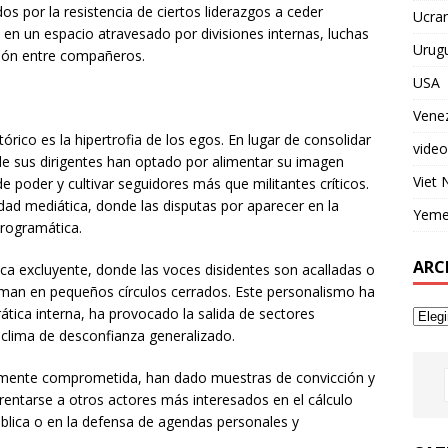
 por la resistencia de ciertos liderazgos a ceder
Ucran
 en un espacio atravesado por divisiones internas, luchas
Urug
ción entre compañeros.
USA
Vene
órico es la hipertrofia de los egos. En lugar de consolidar
video
 de sus dirigentes han optado por alimentar su imagen
Viet
de poder y cultivar seguidores más que militantes críticos.
ilidad mediática, donde las disputas por aparecer en la
Yem
programática.
ARC
ica excluyente, donde las voces disidentes son acalladas o
oman en pequeños círculos cerrados. Este personalismo ha
tica interna, ha provocado la salida de sectores
clima de desconfianza generalizado.
namente comprometida, han dado muestras de convicción y
rentarse a otros actores más interesados en el cálculo
pública o en la defensa de agendas personales y