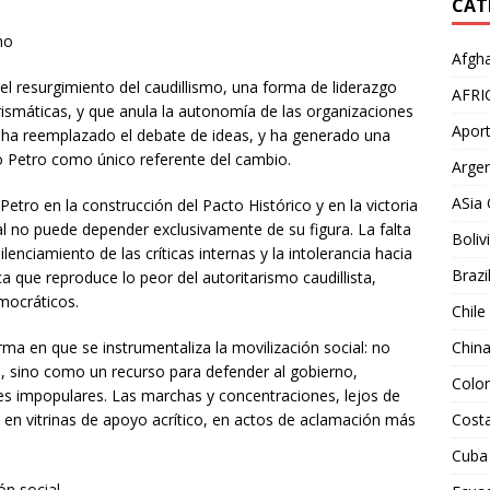
CAT
mo
Afgha
l resurgimiento del caudillismo, una forma de liderazgo
AFRI
arismáticas, y que anula la autonomía de las organizaciones
Aport
dad ha reemplazado el debate de ideas, y ha generado una
o Petro como único referente del cambio.
Argen
ASia 
 Petro en la construcción del Pacto Histórico y en la victoria
al no puede depender exclusivamente de su figura. La falta
Boliv
lenciamiento de las críticas internas y la intolerancia hacia
Brazi
ca que reproduce lo peor del autoritarismo caudillista,
mocráticos.
Chile
rma en que se instrumentaliza la movilización social: no
Chin
 sino como un recurso para defender al gobierno,
Colo
nes impopulares. Las marchas y concentraciones, lejos de
o en vitrinas de apoyo acrítico, en actos de aclamación más
Costa
Cuba
ón social