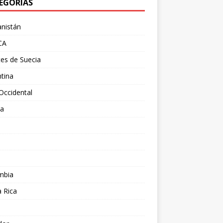
EGORÍAS
nistán
CA
es de Suecia
tina
Occidental
ia
l
a
mbia
 Rica