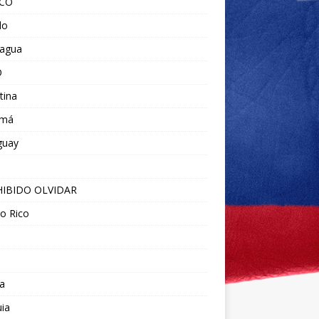
ICO
do
ragua
O
tina
amá
guay
IBIDO OLVIDAR
o Rico
a
ia