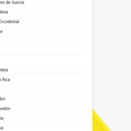
es de Suecia
tina
Occidental
ia
l
a
mbia
 Rica
dor
lvador
ña
pa