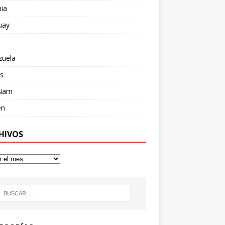
ia
uay
zuela
s
 Nam
en
HIVOS