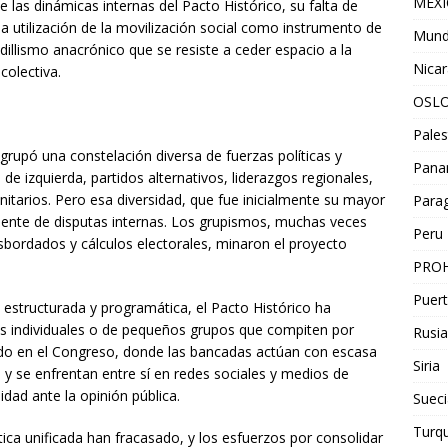
MEX
e las dinámicas internas del Pacto Histórico, su falta de
 la utilización de la movilización social como instrumento de
Mun
dillismo anacrónico que se resiste a ceder espacio a la
Nica
colectiva.
OSL
Pales
rupó una constelación diversa de fuerzas políticas y
Pan
de izquierda, partidos alternativos, liderazgos regionales,
nitarios. Pero esa diversidad, que fue inicialmente su mayor
Para
fuente de disputas internas. Los grupismos, muchas veces
Peru
esbordados y cálculos electorales, minaron el proyecto
PROH
Puert
estructurada y programática, el Pacto Histórico ha
 individuales o de pequeños grupos que compiten por
Rusia
jado en el Congreso, donde las bancadas actúan con escasa
Siria
 y se enfrentan entre sí en redes sociales y medios de
dad ante la opinión pública.
Sueci
Turqu
tica unificada han fracasado, y los esfuerzos por consolidar