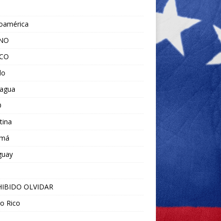
noamérica
ANO
ICO
do
ragua
O
tina
amá
guay
IBIDO OLVIDAR
o Rico