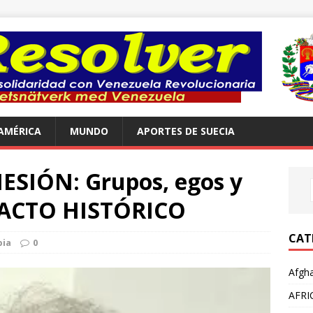
AMÉRICA
MUNDO
APORTES DE SUECIA
ESIÓN: Grupos, egos y
 PACTO HISTÓRICO
CAT
bia
0
Afgha
AFRI