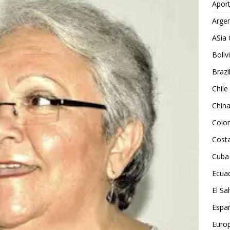
Aport
Argen
ASia 
Boliv
Brazi
Chile
Chin
Colo
Costa
Cuba
Ecua
El Sa
Espa
Euro