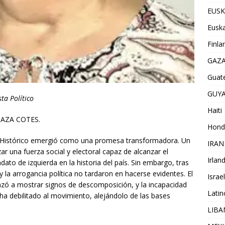
EUSK
Euska
Finla
GAZ
Guat
GUY
a Político
Haiti
 DAZA COTES.
Hond
cto Histórico emergió como una promesa transformadora. Un
IRAN
r una fuerza social y electoral capaz de alcanzar el
Irlan
ato de izquierda en la historia del país. Sin embargo, tras
s y la arrogancia política no tardaron en hacerse evidentes. El
Israel
nzó a mostrar signos de descomposición, y la incapacidad
Lati
r ha debilitado al movimiento, alejándolo de las bases
LIB