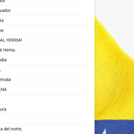
dor
lvador
ña
pa
AL HERRIA!
l Herria.
ndia
A
emala
ANA
ura
da del norte,