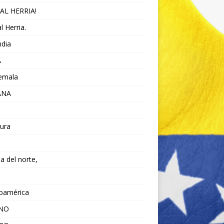
AL HERRIA!
l Herria.
ndia
A
emala
ANA
ura
da del norte,
noamérica
ANO