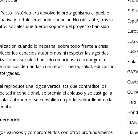
Ecua
El Sa
acto Histórico era devolverle protagonismo al pueblo
ativa y fortalecer el poder popular. No obstante, tras la
Espa
tos sociales que fueron soporte del proyecto han sido
Euro
EUSK
lización cuando lo necesita, sobre todo frente a crisis
Euska
ortalecer los espacios autónomos ni respetar las agendas
izaciones sociales han sido reducidas a escenografía
Finla
ientras sus demandas concretas —tierra, salud, educación,
GAZ
stergadas.
Guat
al reproduce una lógica verticalista que contradice los
GUY
ealtad incondicional, se premia el aplauso y se castiga la
 popular autónomo, se consolida un poder subordinado a la
Haiti
omento.
Hond
a decepción
IRAN
azgos valiosos y comprometidos con otros profundamente
Irlan