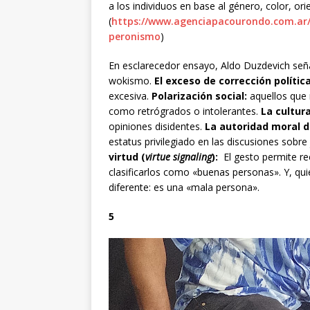
a los individuos en base al género, color, ori
(
https://www.agenciapacourondo.com.ar/
peronismo
)
En esclarecedor ensayo, Aldo Duzdevich seña
wokismo.
El exceso de corrección polític
excesiva.
Polarización social:
aquellos que
como retrógrados o intolerantes.
La cultura
opiniones disidentes.
La autoridad moral d
estatus privilegiado en las discusiones sobre 
virtud (
virtue signaling
):
El gesto permite r
clasificarlos como «buenas personas». Y, qu
diferente: es una «mala persona».
5