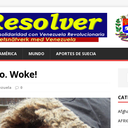
AMÉRICA
MUNDO
APORTES DE SUECIA
co. Woke!
ezuela
0
CAT
Afgha
AFRI