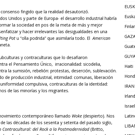
EUSK
consenso fingido que la realidad desautorizó.
Euska
s Unidos y parte de Europa- el desarrollo industrial habría
iformar la sociedad en pos de la meta de más y mejor
Finla
enfatizar y hacer irrelevantes las desigualdades en una
GAZ
ting Pot
u “olla podrida” que asimilaría todo. El
American
aneta.
Guat
GUY
subculturas y contraculturas que lo desafiaron
ra el Pensamiento Único, irracionalidad: sicodelia,
Haiti
ntra la sumisión, rebelión: protestas, deserción, sublevación.
Hond
 de producción industrial, intimidad: comunas, liberación
 uniformidad compulsiva, contraculturas de la identidad:
IRAN
os de las minorías y los migrantes.
Irlan
Israel
Lati
 movimiento contemporáneo llamado
Woke
(despierto). Nos
 de las décadas de los sesenta y setenta del pasado siglo,
LIB
o Contracultural: del Rock a la Postmodernidad
(Britto,