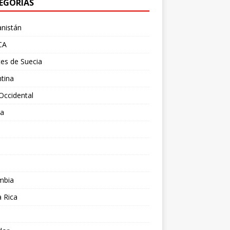
EGORÍAS
nistán
CA
es de Suecia
tina
Occidental
ia
l
a
mbia
 Rica