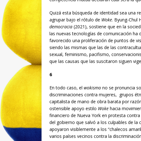
Quizá esta búsqueda de identidad sea una re
agrupar bajo el rótulo de
Woke
. Byung-Chul 
democracia
(2021), sostiene que en la socie
las nuevas tecnologías de comunicación ha de
favorecido una proliferación de puntos de vis
siendo las mismas que las de las contracultur
sexual, feminismo, pacifismo, conservacionismo
que las causas que las suscitaron siguen vig
6
En todo caso, el
wokismo
no se pronuncia so
discriminaciones contra mujeres, grupos étn
capitalista de mano de obra barata por razó
ostensible apoyo estilo
Woke
hacia movimie
financiero de Nueva York en protesta contra l
del gobierno que salvó a los culpables de la
apoyaron visiblemente a los “chalecos amari
varios países vecinos contra la discriminación