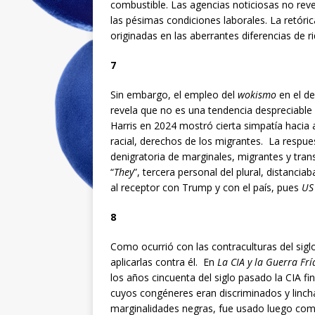
combustible. Las agencias noticiosas no rev
las pésimas condiciones laborales. La retóri
originadas en las aberrantes diferencias de r
7
Sin embargo, el empleo del
wokismo
en el de
revela que no es una tendencia despreciabl
Harris en 2024 mostró cierta simpatía hacia
racial, derechos de los migrantes. La resp
denigratoria de marginales, migrantes y tran
“
They
”, tercera personal del plural, distanciaba
al receptor con Trump y con el país, pues
US
8
Como ocurrió con las contraculturas del sigl
aplicarlas contra él. En
La CIA y la Guerra Frí
los años cincuenta del siglo pasado la CIA f
cuyos congéneres eran discriminados y linch
marginalidades negras, fue usado luego como