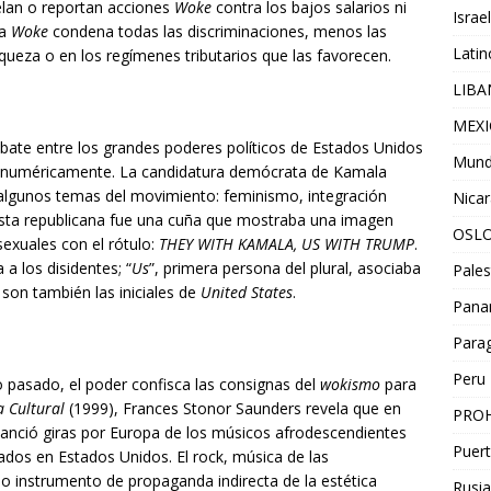
elan o reportan acciones
Woke
contra los bajos salarios ni
Israel
ca
Woke
condena todas las discriminaciones, menos las
Lati
iqueza o en los regímenes tributarios que las favorecen.
LIB
MEX
bate entre los grandes poderes políticos de Estados Unidos
Mun
e numéricamente. La candidatura demócrata de Kamala
 algunos temas del movimiento: feminismo, integración
Nica
uesta republicana fue una cuña que mostraba una imagen
OSL
sexuales con el rótulo:
THEY WITH KAMALA, US WITH TRUMP
.
 a los disidentes; “
Us
”, primera persona del plural, asociaba
Pales
son también las iniciales de
United States
.
Pan
Para
Peru
o pasado, el poder confisca las consignas del
wokismo
para
a Cultural
(1999), Frances Stonor Saunders revela que en
PROH
inanció giras por Europa de los músicos afrodescendientes
Puert
ados en Estados Unidos. El rock, música de las
 instrumento de propaganda indirecta de la estética
Rusia