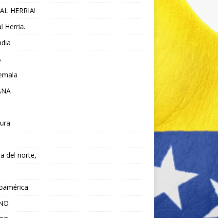
AL HERRIA!
l Herria.
ndia
A
emala
ANA
ura
da del norte,
noamérica
ANO