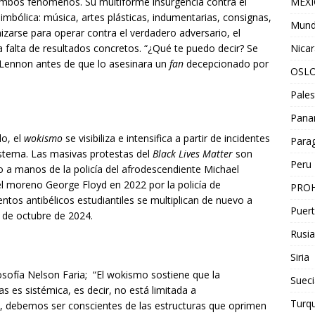
MEX
mbos fenómenos. Su multiforme insurgencia contra el
imbólica: música, artes plásticas, indumentarias, consignas,
Mun
izarse para operar contra el verdadero adversario, el
Nica
la falta de resultados concretos. “¿Qué te puedo decir? Se
 Lennon antes de que lo asesinara un
fan
decepcionado por
OSL
Pales
Pan
lo, el
wokismo
se visibiliza e intensifica a partir de incidentes
Para
istema. Las masivas protestas del
Black Lives Matter
son
Peru
 a manos de la policía del afrodescendiente Michael
el moreno George Floyd en 2022 por la policía de
PROH
tos antibélicos estudiantiles se multiplican de nuevo a
Puert
r de octubre de 2024.
Rusia
Siria
losofía Nelson Faria; “El wokismo sostiene que la
Sueci
s es sistémica, es decir, no está limitada a
Turqu
to, debemos ser conscientes de las estructuras que oprimen