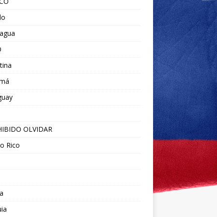
ICO
do
ragua
O
tina
amá
guay
IBIDO OLVIDAR
o Rico
a
ia