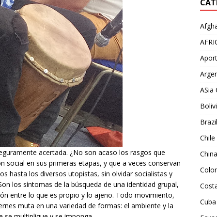
CAT
Afgha
AFRI
Aport
Argen
ASia 
Boliv
Brazi
Chile
guramente acertada. ¿No son acaso los rasgos que
Chin
n social en sus primeras etapas, y que a veces conservan
Colo
s hasta los diversos utopistas, sin olvidar socialistas y
Son los síntomas de la búsqueda de una identidad grupal,
Costa
ción entre lo que es propio y lo ajeno. Todo movimiento,
Cuba
ernes muta en una variedad de formas: el ambiente y la
e se multiplique y se imponga.