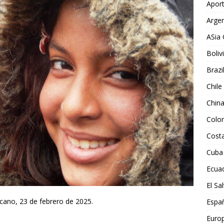
Aport
Argen
ASia 
Boliv
Brazi
Chile
Chin
Colo
Costa
Cuba
Ecua
El Sa
cano, 23 de febrero de 2025.
Espa
Euro