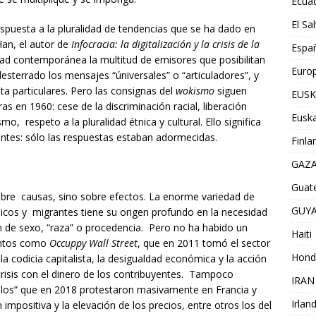
Ecua
El Sa
spuesta a la pluralidad de tendencias que se ha dado en
Han, el autor de
Infocracia: la digitalización y la crisis de la
Espa
dad contemporánea la multitud de emisores que posibilitan
Euro
sterrado los mensajes “úniversales” o “articuladores”, y
ta particulares. Pero las consignas del
wokismo
siguen
EUSK
as en 1960: cese de la discriminación racial, liberación
Euska
, respeto a la pluralidad étnica y cultural. Ello significa
entes: sólo las respuestas estaban adormecidas.
Finla
GAZ
Guat
bre causas, sino sobre efectos. La enorme variedad de
GUY
icos y migrantes tiene su origen profundo en la necesidad
n de sexo, “raza” o procedencia. Pero no ha habido un
Haiti
ntos como
Occuppy Wall Street
, que en 2011 tomó el sector
Hond
a codicia capitalista, la desigualdad económica y la acción
 crisis con el dinero de los contribuyentes. Tampoco
IRAN
llos” que en 2018 protestaron masivamente en Francia y
Irlan
 impositiva y la elevación de los precios, entre otros los del