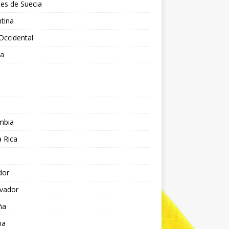
es de Suecia
tina
Occidental
ia
l
a
mbia
 Rica
dor
lvador
ña
pa