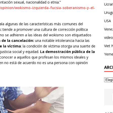
entación sexual, nacionalidad o etnia.”
Ucran
opinion/wokismo-izquierda-fucsia-soberanismo-y-el-
Urug
USA
la algunas de las características más comunes del
Vene
a:
tiende a promover una cultura de corrección política
 no se adhieren a las ideas del wokismo son etiquetados
video
 de la cancelaci
ón:
una notable intolerancia hacia las
Viet
e la víctima
: la condición de víctima otorga una suerte de
justicia social y equidad.
La demostración pública de la
Yem
econocer a aquellos que profesan los mismos ideales y
ien no está de acuerdo no es una persona con opinión
ARC