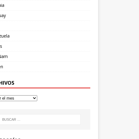
ia
uay
zuela
s
 Nam
en
HIVOS