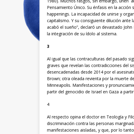
1980). Muchos rasgos, sin embargo, unen a
Pensamiento Único. Su énfasis en la acción s
happenings. La incapacidad de unirse y organ
capitalismo. Y su consiguiente dilución ante 
acabó el sueño”, declaró un devastado John
la integración de su ídolo al sistema.
3
Al igual que las contraculturas del pasado sig
graves que revelan las contradicciones del s
desencadenadas desde 2014 por el asesinato
Brown; otra oleada revienta por la muerte d
Minneapolis. Manifestaciones y pronunciamien
partir del genocidio de Israel en Gaza a parti
4
Al respecto opina el doctor en Teología y Fi
discriminación contra las personas marginada
manifestaciones aisladas, y que, por lo tan