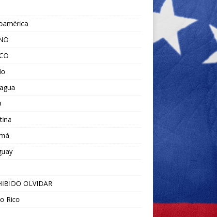
noamérica
ANO
ICO
do
ragua
O
tina
amá
guay
IBIDO OLVIDAR
o Rico