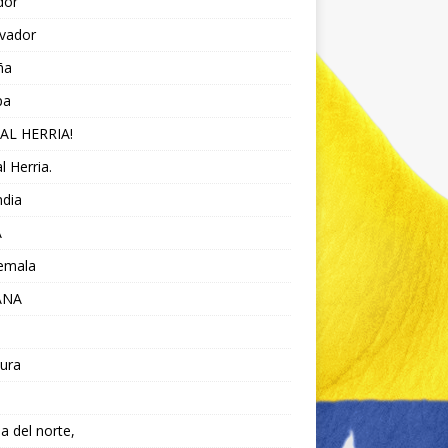
dor
lvador
ña
pa
AL HERRIA!
l Herria.
ndia
A
emala
ANA
ura
da del norte,