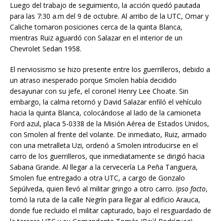
Luego del trabajo de seguimiento, la acción quedó pautada
para las 7:30 a.m del 9 de octubre. Al arribo de la UTC, Omar y
Caliche tomaron posiciones cerca de la quinta Blanca,
mientras Ruiz aguardó con Salazar en el interior de un
Chevrolet Sedan 1958.
El nerviosismo se hizo presente entre los guerrilleros, debido a
un atraso inesperado porque Smolen había decidido
desayunar con su jefe, el coronel Henry Lee Choate. Sin
embargo, la calma retornó y David Salazar enfiló el vehículo
hacia la quinta Blanca, colocándose al lado de la camioneta
Ford azul, placa 5-0338 de la Misión Aérea de Estados Unidos,
con Smolen al frente del volante. De inmediato, Ruiz, armado
con una metralleta Uzi, ordenó a Smolen introducirse en el
carro de los guerrilleros, que inmediatamente se dirigió hacia
Sabana Grande. Al llegar a la cervecería La Peña Tanguera,
Smolen fue entregado a otra UTC, a cargo de Gonzalo
Sepúlveda, quien llevó al militar gringo a otro carro.
Ipso facto
,
tomó la ruta de la calle Negrín para llegar al edificio Arauca,
donde fue recluido el militar capturado, bajo el resguardado de