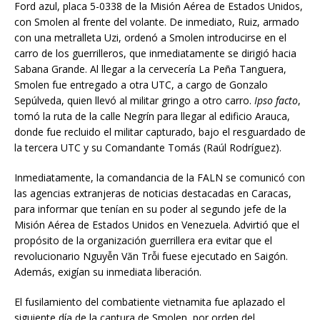
Ford azul, placa 5-0338 de la Misión Aérea de Estados Unidos,
con Smolen al frente del volante. De inmediato, Ruiz, armado
con una metralleta Uzi, ordenó a Smolen introducirse en el
carro de los guerrilleros, que inmediatamente se dirigió hacia
Sabana Grande. Al llegar a la cervecería La Peña Tanguera,
Smolen fue entregado a otra UTC, a cargo de Gonzalo
Sepúlveda, quien llevó al militar gringo a otro carro.
Ipso facto
,
tomó la ruta de la calle Negrín para llegar al edificio Arauca,
donde fue recluido el militar capturado, bajo el resguardado de
la tercera UTC y su Comandante Tomás (Raúl Rodríguez).
Inmediatamente, la comandancia de la FALN se comunicó con
las agencias extranjeras de noticias destacadas en Caracas,
para informar que tenían en su poder al segundo jefe de la
Misión Aérea de Estados Unidos en Venezuela. Advirtió que el
propósito de la organización guerrillera era evitar que el
revolucionario Nguyễn Văn Trỗi fuese ejecutado en Saigón.
Además, exigían su inmediata liberación.
El fusilamiento del combatiente vietnamita fue aplazado el
siguiente día de la captura de Smolen, por orden del