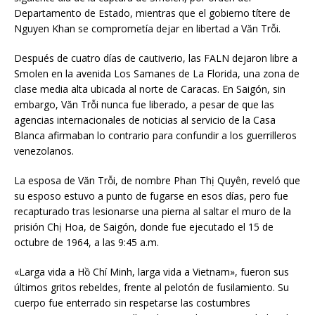
Departamento de Estado, mientras que el gobierno títere de
Nguyen Khan se comprometía dejar en libertad a Văn Trỗi.
Después de cuatro días de cautiverio, las FALN dejaron libre a
Smolen en la avenida Los Samanes de La Florida, una zona de
clase media alta ubicada al norte de Caracas. En Saigón, sin
embargo, Văn Trỗi nunca fue liberado, a pesar de que las
agencias internacionales de noticias al servicio de la Casa
Blanca afirmaban lo contrario para confundir a los guerrilleros
venezolanos.
La esposa de Văn Trỗi, de nombre Phan Thị Quyên, reveló que
su esposo estuvo a punto de fugarse en esos días, pero fue
recapturado tras lesionarse una pierna al saltar el muro de la
prisión Chị Hoa, de Saigón, donde fue ejecutado el 15 de
octubre de 1964, a las 9:45 a.m.
«Larga vida a Hồ Chí Minh, larga vida a Vietnam», fueron sus
últimos gritos rebeldes, frente al pelotón de fusilamiento. Su
cuerpo fue enterrado sin respetarse las costumbres