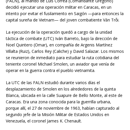
(FALN), al mando de Luis Correa (Comandante Gregorio)
decidió ejecutar una operación militar en Caracas, en un
intento por evitar el fusilamiento en Saigón —para entonces la
capital sureña de Vietnam— del joven combatiente Văn Trỗi.
La ejecución de la operación quedó a cargo de la unidad
táctica de combate (UTC) Iván Barreto, bajo la dirección de
Noel Quintero (Omar), en compañía de Argenis Martínez
Villalta (Ruiz), Carlos Rey (Caliche) y David Salazar. Los mismos
se reunieron de inmediato para estudiar la ruta cotidiana del
teniente coronel Michael Smolen, un aviador que venía de
operar en la guerra contra el pueblo vietnamita.
La UTC de las FALN estudió durante varios días el
desplazamiento de Smolen en los alrededores de la quinta
Blanca, ubicada en la calle Suapure de Bello Monte, al este de
Caracas. Era una zona conocida para la guerrilla urbana,
porque allí, el 27 de noviembre de 1963, habían capturado al
segundo jefe de la Misión Militar de Estados Unidos en
Venezuela, el coronel James K. Chenault.