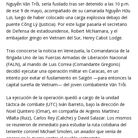
Nguyễn Văn Trỗi, sería fusilado tras ser detenido a las 10 p.m.
de ese 9 de mayo, acompañado de su camarada Nguyễn Hữu
Lợi, luego de haber colocado una carga explosiva debajo del
puente Công Lý (Justicia). Por este lugar pasaría el secretario
de Defensa de estadounidense, Robert McNamara, y el
embajador gringo en Vietnam del Sur, Henry Cabot Lodge.
Tras conocerse la noticia en Venezuela, la Comandancia de la
Brigada Uno de las Fuerzas Armadas de Liberación Nacional
(FALN), al mando de Luis Correa (Comandante Gregorio)
decidió ejecutar una operación militar en Caracas, en un
intento por evitar el fusilamiento en Saigón —para entonces la
capital sureña de Vietnam— del joven combatiente Văn Trỗi.
La ejecución de la operación quedó a cargo de la unidad
táctica de combate (UTC) Iván Barreto, bajo la dirección de
Noel Quintero (Omar), en compañía de Argenis Martínez
Villalta (Ruiz), Carlos Rey (Caliche) y David Salazar. Los mismos
se reunieron de inmediato para estudiar la ruta cotidiana del
teniente coronel Michael Smolen, un aviador que venía de