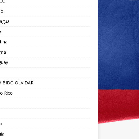
ICO
do
ragua
O
tina
amá
guay
IBIDO OLVIDAR
o Rico
a
ia