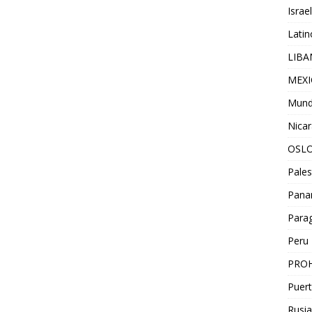
Israel
Lati
LIB
MEX
Mun
Nica
OSL
Pales
Pan
Para
Peru
PROH
Puert
Rusia