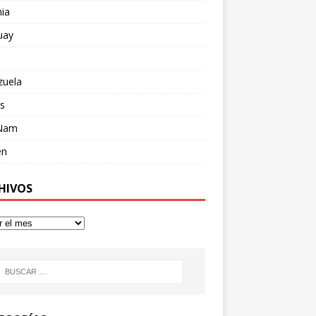
ia
uay
zuela
s
 Nam
en
HIVOS