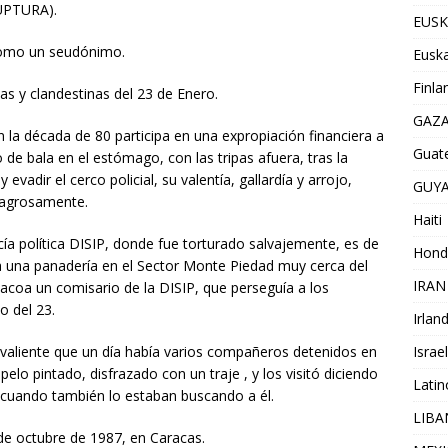
RUPTURA).
EUSK
como un seudónimo.
Euska
Finla
tas y clandestinas del 23 de Enero.
GAZ
n la década de 80 participa en una expropiación financiera a
Guat
o de bala en el estómago, con las tripas afuera, tras la
evadir el cerco policial, su valentía, gallardía y arrojo,
GUY
ilagrosamente.
Haiti
cía política DISIP, donde fue torturado salvajemente, es de
Hond
a una panadería en el Sector Monte Piedad muy cerca del
IRAN
 Tacoa un comisario de la DISIP, que perseguía a los
o del 23.
Irlan
Israel
n valiente que un día había varios compañeros detenidos en
elo pintado, disfrazado con un traje , y los visitó diciendo
Lati
 cuando también lo estaban buscando a él.
LIB
de octubre de 1987, en Caracas.