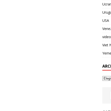
Ucran
Urug
USA
Vene
video
Viet
Yem
ARC