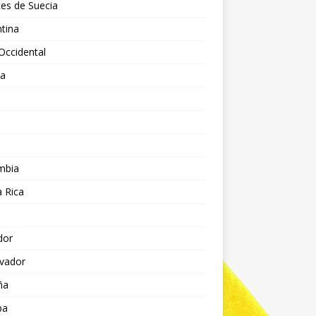
es de Suecia
tina
Occidental
ia
l
a
mbia
 Rica
dor
lvador
ña
pa