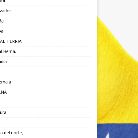
dor
lvador
ña
pa
AL HERRIA!
l Herria.
ndia
A
emala
ANA
ura
da del norte,