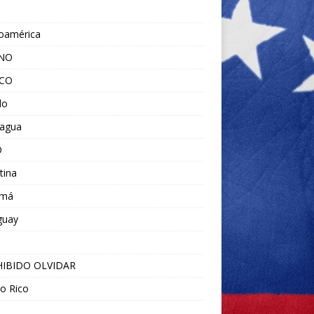
noamérica
ANO
ICO
do
ragua
O
tina
amá
guay
IBIDO OLVIDAR
o Rico