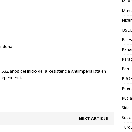
MEX
Mun
Nica
OSL
Pales
dona ! ! !
Pan
Para
Peru
532 años del inicio de la Resistencia Antiimperialista en
ndependencia.
PROH
Puert
Rusia
Siria
Sueci
NEXT ARTICLE
Turqu