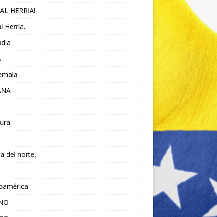
AL HERRIA!
l Herria.
ndia
A
emala
ANA
ura
da del norte,
noamérica
ANO