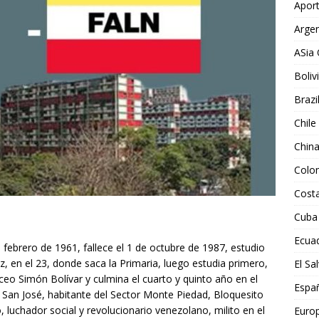
Aport
Argen
ASia 
Boliv
Brazi
Chile
Chin
Colo
Costa
Cuba
Ecua
febrero de 1961, fallece el 1 de octubre de 1987, estudio
, en el 23, donde saca la Primaria, luego estudia primero,
El Sa
ceo Simón Bolívar y culmina el cuarto y quinto año en el
Espa
 San José, habitante del Sector Monte Piedad, Bloquesito
, luchador social y revolucionario venezolano, milito en el
Euro