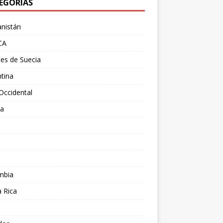
EGORÍAS
nistán
CA
es de Suecia
tina
Occidental
ia
l
a
mbia
 Rica