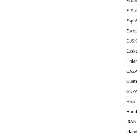
Ecua
El Sa
Espa
Euro
EUSK
Euska
Finla
GAZ
Guat
GUY
Haiti
Hond
IRAN
Irlan