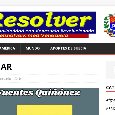
AMÉRICA
MUNDO
APORTES DE SUECIA
DAR
ezuela
0
CAT
Afgha
AFRI