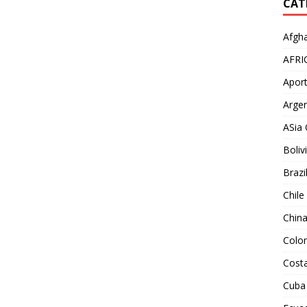
CAT
Afgha
AFRI
Aport
Argen
ASia 
Boliv
Brazi
Chile
Chin
Colo
Costa
Cuba