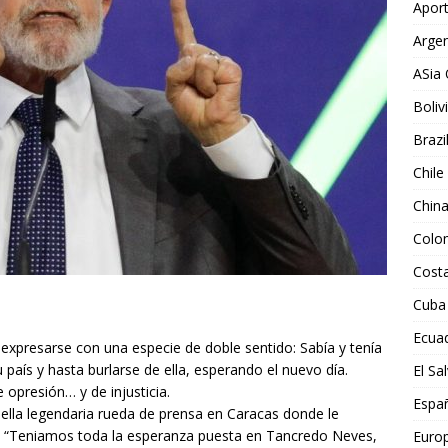
Aport
Argen
ASia 
Boliv
Brazi
Chile
Chin
Colo
Costa
Cuba
Ecua
xpresarse con una especie de doble sentido: Sabía y tenía
u país y hasta burlarse de ella, esperando el nuevo día.
El Sa
opresión… y de injusticia.
Espa
uella legendaria rueda de prensa en Caracas donde le
dijo: “Teniamos toda la esperanza puesta en Tancredo Neves,
Euro