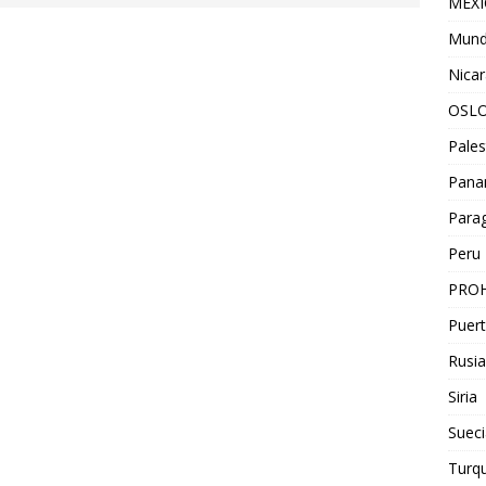
MEX
Mun
Nica
OSL
Pales
Pan
Para
Peru
PROH
Puert
Rusia
Siria
Sueci
Turqu