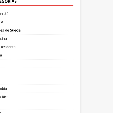
EGORÍAS
nistán
CA
es de Suecia
tina
Occidental
ia
l
a
mbia
 Rica