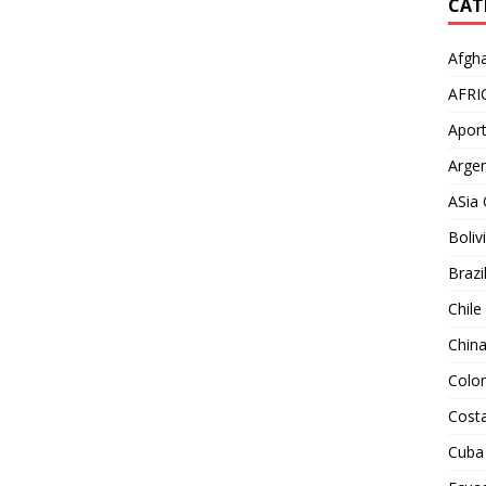
CAT
Afgha
AFRI
Aport
Argen
ASia 
Boliv
Brazi
Chile
Chin
Colo
Costa
Cuba