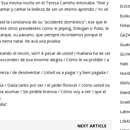
 Esa misma noche en el Teresa Carreño entonaba: “Vivir y
EUSK
cantar y cantar la belleza de ser un eterno aprendiz / Yo sé
Euska
rasil la constancia de su “accidente doméstico”, ese que le
Finla
tre otros presidentes como Xi Jinping, Erdogan o Putin, le
arque, su paisano, que siempre recordamos porque el
GAZ
 tierra natal. He acá una prueba:
Guat
rando el rincón, vió?/ A pesar de usted / mañana ha de ser
GUY
a esconder/ de esa enorme alegria / Cómo le va prohibir / a
Haiti
ineza / de desinventar / Usted va a pagar / y bien pagada /
Hond
IRAN
a / Daría tanto por ver / el jardin florecer / como usted no
a asomar / Sin pedirle licencia / Cómo voy a reír / que el
Irlan
.
Israel
día”.
Lati
LIB
NEXT ARTICLE