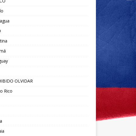
ICO
do
ragua
O
tina
amá
guay
IBIDO OLVIDAR
o Rico
a
ia