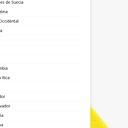
es de Suecia
tina
Occidental
ia
l
a
mbia
 Rica
dor
lvador
ña
pa