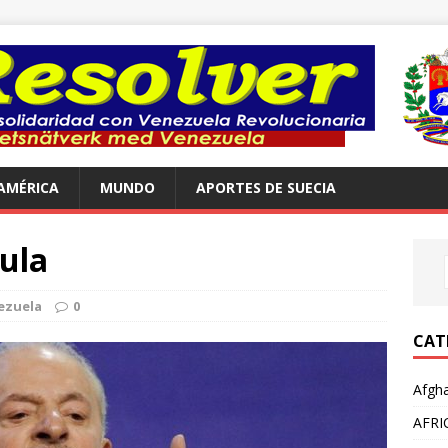
AMÉRICA
MUNDO
APORTES DE SUECIA
Lula
ezuela
0
CAT
Afgha
AFRI