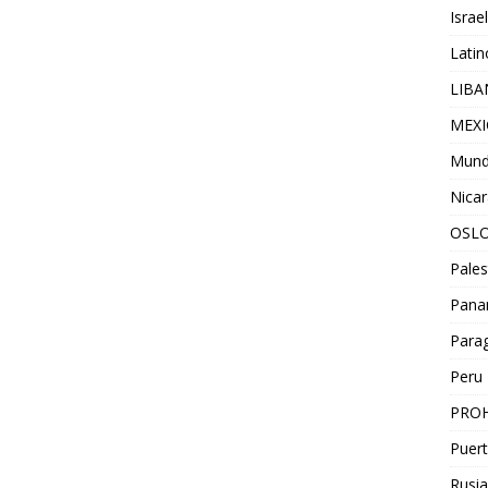
Israel
Lati
LIB
MEX
Mun
Nica
OSL
Pales
Pan
Para
Peru
PROH
Puert
Rusia