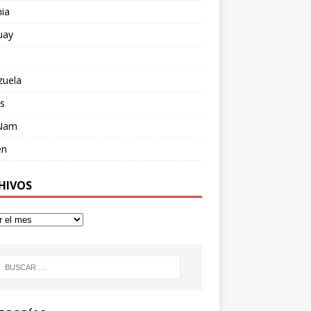
ia
uay
zuela
s
 Nam
en
HIVOS