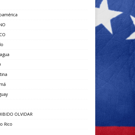
noamérica
ANO
ICO
do
ragua
O
tina
amá
guay
IBIDO OLVIDAR
o Rico