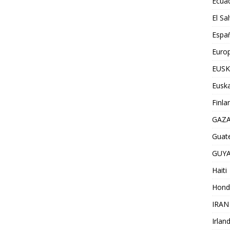
Ecua
El Sa
Espa
Euro
EUSK
Euska
Finla
GAZ
Guat
GUY
Haiti
Hond
IRAN
Irlan