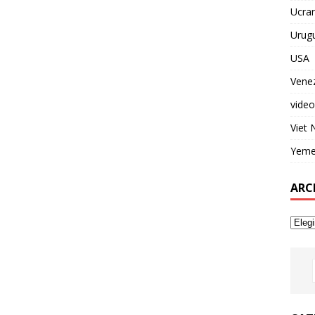
Ucran
Urug
USA
Vene
video
Viet
Yem
ARC