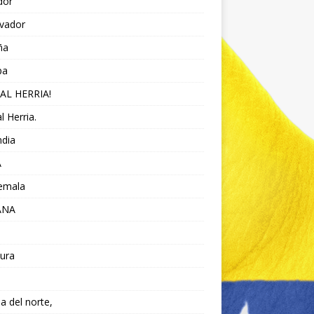
dor
lvador
ña
pa
AL HERRIA!
l Herria.
ndia
A
emala
ANA
ura
da del norte,