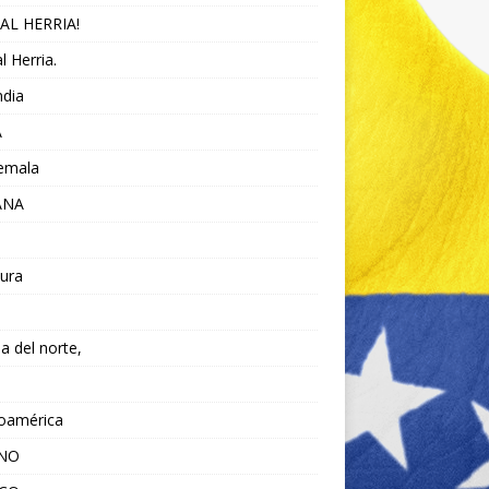
AL HERRIA!
l Herria.
ndia
A
emala
ANA
ura
da del norte,
noamérica
ANO