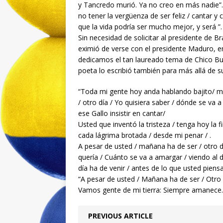
y Tancredo murió. Ya no creo en más nadie”.
no tener la vergüenza de ser feliz / cantar y 
que la vida podría ser mucho mejor, y será ”.
Sin necesidad de solicitar al presidente de B
eximió de verse con el presidente Maduro, en
dedicamos el tan laureado tema de Chico Bu
poeta lo escribió también para más allá de su
“Toda mi gente hoy anda hablando bajito/ mi
/ otro día / Yo quisiera saber / dónde se va 
ese Gallo insistir en cantar/
Usted que inventó la tristeza / tenga hoy la f
cada lágrima brotada / desde mi penar / .
A pesar de usted / mañana ha de ser / otro dí
quería / Cuánto se va a amargar / viendo al di
día ha de venir / antes de lo que usted piensa
“A pesar de usted / Mañana ha de ser / Otro 
Vamos gente de mi tierra: Siempre amanece.
PREVIOUS ARTICLE