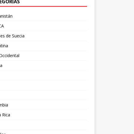
EGORÍAS
nistán
CA
es de Suecia
tina
Occidental
ia
l
a
mbia
 Rica