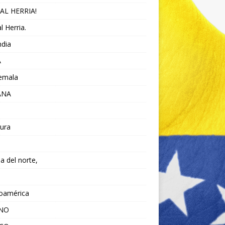
AL HERRIA!
l Herria.
ndia
A
emala
ANA
ura
da del norte,
noamérica
ANO