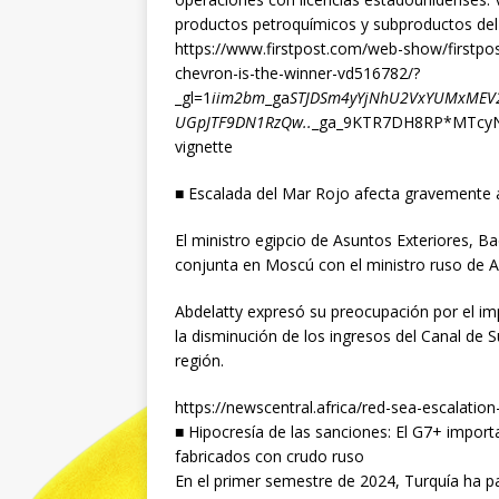
productos petroquímicos y subproductos del
https://www.firstpost.com/web-show/firstpo
chevron-is-the-winner-vd516782/?
_gl=1
iim2bm
_ga
STJDSm4yYjNhU2VxYUMxMEV
UGpJTF9DN1RzQw..
_ga_9KTR7DH8RP*MTcyN
vignette
■ Escalada del Mar Rojo afecta gravemente a
El ministro egipcio de Asuntos Exteriores, B
conjunta en Moscú con el ministro ruso de A
Abdelatty expresó su preocupación por el i
la disminución de los ingresos del Canal de
región.
https://newscentral.africa/red-sea-escalati
■ Hipocresía de las sanciones: El G7+ import
fabricados con crudo ruso
En el primer semestre de 2024, Turquía ha 