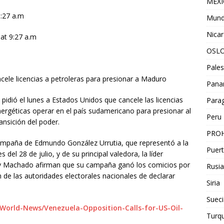
MEX
9:27 a.m
Mun
Nica
at 9:27 a.m
OSL
Pales
ele licencias a petroleras para presionar a Maduro
Pan
 pidió el lunes a Estados Unidos que cancele las licencias
Para
rgéticas operar en el país sudamericano para presionar al
Peru
nsición del poder.
PROH
campaña de Edmundo González Urrutia, que representó a la
Puert
 del 28 de julio, y de su principal valedora, la líder
y Machado afirman que su campaña ganó los comicios por
Rusia
 de las autoridades electorales nacionales de declarar
Siria
Sueci
/World-News/Venezuela-Opposition-Calls-for-US-Oil-
Turqu