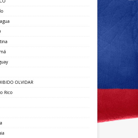
ICO
do
ragua
O
tina
amá
guay
IBIDO OLVIDAR
o Rico
a
ia