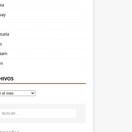
ia
uay
zuela
s
 Nam
en
HIVOS