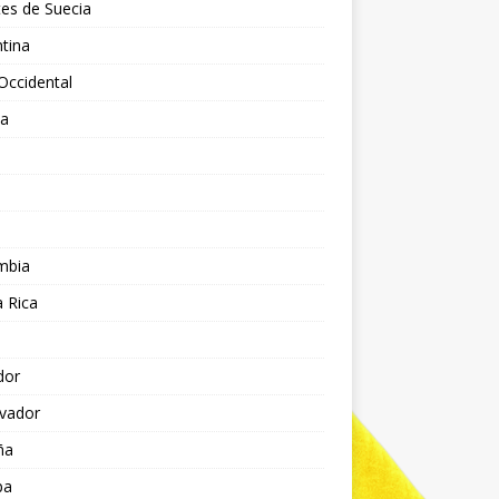
es de Suecia
tina
Occidental
ia
l
a
mbia
 Rica
dor
lvador
ña
pa