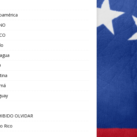
noamérica
ANO
ICO
do
ragua
O
tina
amá
guay
IBIDO OLVIDAR
o Rico