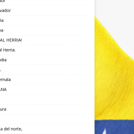
dor
lvador
ña
pa
AL HERRIA!
l Herria.
ndia
A
emala
ANA
ura
da del norte,