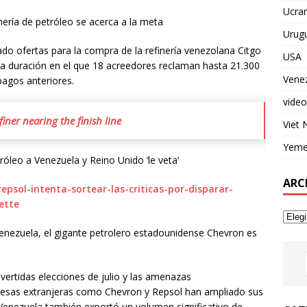
Ucran
inería de petróleo se acerca a la meta
Urug
do ofertas para la compra de la refinería venezolana Citgo
USA
ga duración en el que 18 acreedores reclaman hasta 21.300
Vene
pagos anteriores.
video
finer nearing the finish line
Viet
Yem
róleo a Venezuela y Reino Unido ‘le veta’
ARC
/repsol-intenta-sortear-las-criticas-por-disparar-
ette
Venezuela, el gigante petrolero estadounidense Chevron es
rovertidas elecciones de julio y las amenazas
esas extranjeras como Chevron y Repsol han ampliado sus
Venezuela también exportó un volumen significativo de