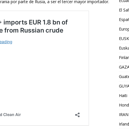
Ecua
rania por parte de Rusia, a ser el tercer mayor importador.
El Sa
Espa
Euro
EUSK
Euska
Finla
GAZ
Guat
GUY
Haiti
Hond
IRAN
Irlan