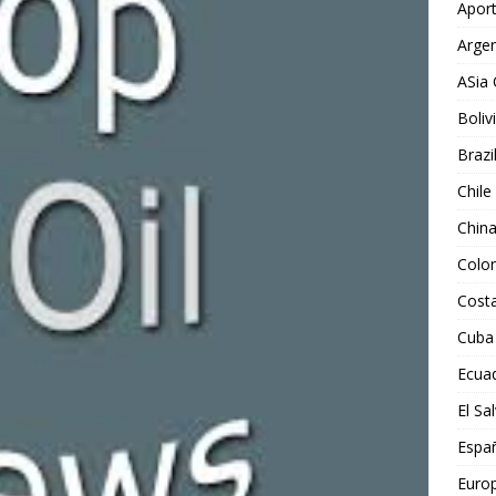
Aport
Argen
ASia 
Boliv
Brazi
Chile
Chin
Colo
Costa
Cuba
Ecua
El Sa
Espa
Euro