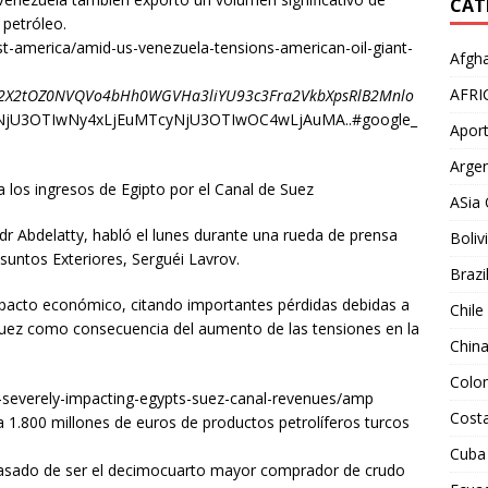
CAT
 petróleo.
st-america/amid-us-venezuela-tensions-american-oil-giant-
Afgha
AFRI
2X2tOZ0NVQVo4bHh0WGVHa3liYU93c3Fra2VkbXpsRlB2Mnlo
jU3OTIwNy4xLjEuMTcyNjU3OTIwOC4wLjAuMA..#google_
Aport
Argen
 los ingresos de Egipto por el Canal de Suez
ASia 
adr Abdelatty, habló el lunes durante una rueda de prensa
Boliv
suntos Exteriores, Serguéi Lavrov.
Brazi
mpacto económico, citando importantes pérdidas debidas a
Chile
 Suez como consecuencia del aumento de las tensiones en la
Chin
Colo
on-severely-impacting-egypts-suez-canal-revenues/amp
Costa
a 1.800 millones de euros de productos petrolíferos turcos
Cuba
pasado de ser el decimocuarto mayor comprador de crudo