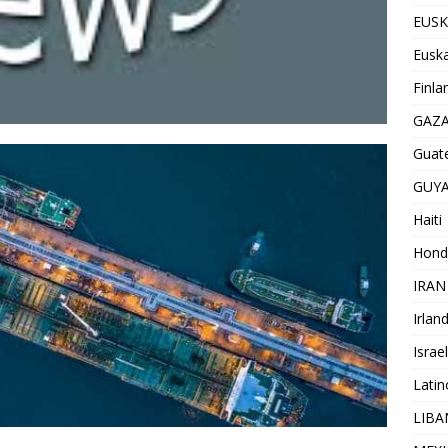
EUSK
Euska
Finla
GAZ
Guat
GUY
Haiti
Hond
IRAN
Irlan
Israel
Lati
LIB