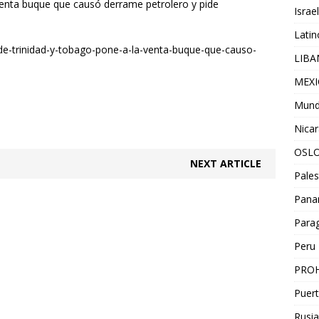
venta buque que causó derrame petrolero y pide
Israel
Lati
e-trinidad-y-tobago-pone-a-la-venta-buque-que-causo-
LIB
MEX
Mun
Nica
OSL
NEXT ARTICLE
Pales
Pan
Para
Peru
PROH
Puert
Rusia