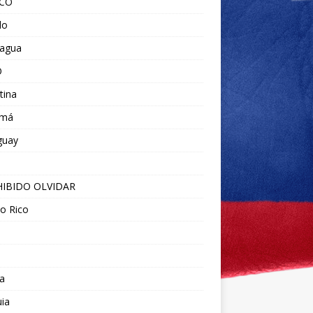
ICO
do
ragua
O
tina
amá
guay
IBIDO OLVIDAR
o Rico
a
ia