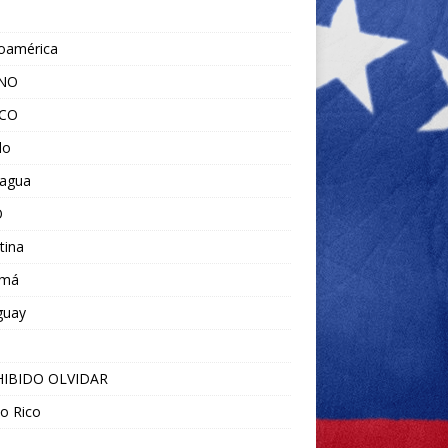
noamérica
ANO
ICO
do
ragua
O
tina
amá
guay
IBIDO OLVIDAR
o Rico