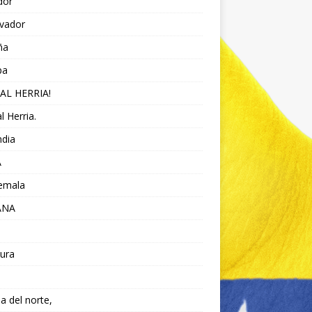
dor
lvador
ña
pa
AL HERRIA!
l Herria.
ndia
A
emala
ANA
ura
da del norte,