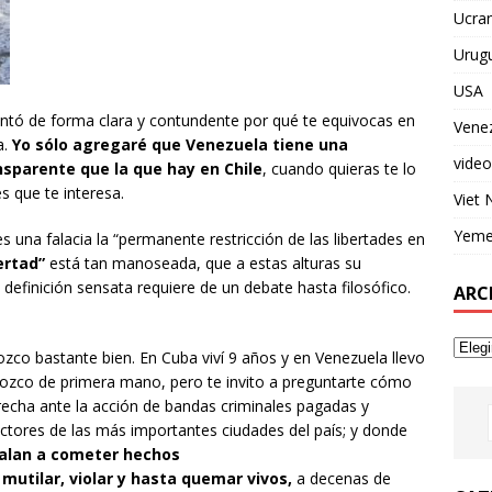
Ucran
Urug
USA
tó de forma clara y contundente por qué te equivocas en
Vene
a.
Yo sólo agregaré que Venezuela tiene una
video
sparente que la que hay en Chile
, cuando quieras te lo
s que te interesa.
Viet
Yem
 una falacia la “permanente restricción de las libertades en
ertad”
está tan manoseada, que a estas alturas su
definición sensata requiere de un debate hasta filosófico.
ARC
co bastante bien. En Cuba viví 9 años y en Venezuela llevo
nozco de primera mano, pero te invito a preguntarte cómo
recha ante la acción de bandas criminales pagadas y
tores de las más importantes ciudades del país; y donde
talan a cometer hechos
 mutilar, violar y hasta quemar vivos,
a decenas de