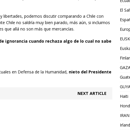
Ecua
El Sa
 libertades, podemos discutir comparando a Chile con
Espa
e Chile no saldría muy bien parado, más aún, si incluimos
s que allá no son más que mercancías.
Euro
EUSK
de ignorancia cuando rechaza algo de lo cual no sabe
Euska
Finla
GAZ
ectuales en Defensa de la Humanidad,
nieto del Presidente
Guat
GUY
NEXT ARTICLE
Haiti
Hond
IRAN
Irlan