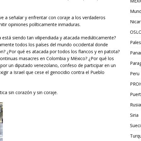
MEX
Mun
ve a señalar y enfrentar con coraje a los verdaderos
Nica
mitir opiniones políticamente inmaduras.
OSL
 está siendo tan vilipendiada y atacada mediáticamente?
Pales
icamente todos los países del mundo occidental donde
? ¿Por qué es atacada por todos los flancos y en patota?
Pan
 continuas masacres en Colombia y México? ¿Por qué los
Para
por un diputado venezolano, confeso de participar en un
xigir a Israel que cese el genocidio contra el Pueblo
Peru
PROH
ica sin corazón y sin coraje.
Puert
Rusia
Siria
Sueci
Turqu