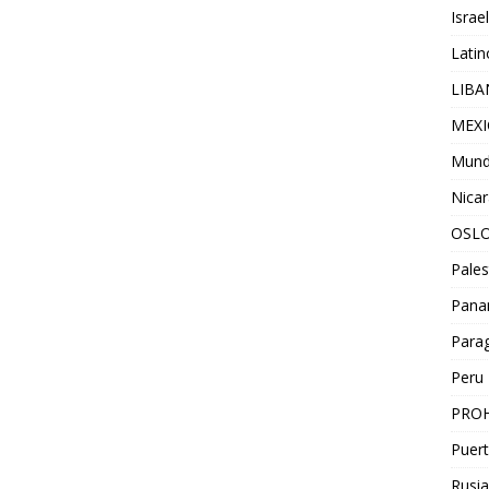
Israel
Lati
LIB
MEX
Mun
Nica
OSL
Pales
Pan
Para
Peru
PROH
Puert
Rusia