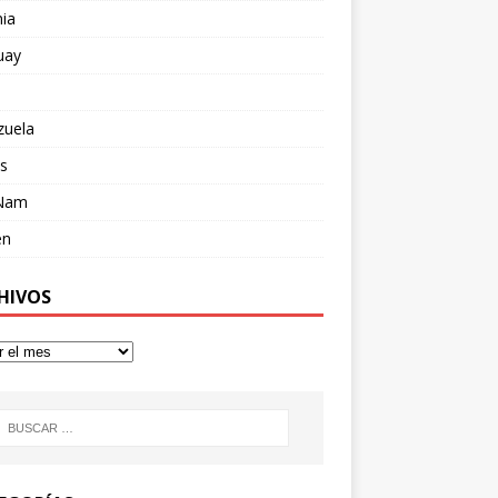
ia
uay
zuela
s
 Nam
en
HIVOS