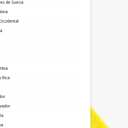
es de Suecia
tina
Occidental
ia
l
a
mbia
 Rica
dor
lvador
ña
pa