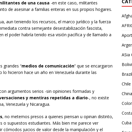
CAT
militantes de una causa
-en este caso, militantes
unto de asesinar a familias enteras en sus propios hogares.
Afgha
a, aun teniendo los recursos, el marco jurídico y la fuerza
AFRI
mediata contra semejante desestabilización fascista,
n el poder habría tenido esa visión pacífica y de llamado a
Aport
Argen
ASia 
Boliv
s grandes “
medios de comunicación
” que se encargaron
omo lo hicieron hace un año en Venezuela durante las
Brazi
Chile
 con argumentos serios -sin opiniones formadas y
Chin
versaciones y mentiras repetidas a diario
-, no existe
Colo
a, Venezuela y Nicaragua.
Costa
os
, no metemos presos a quienes piensan u opinan distinto,
Cuba
icos o supuestos estudiantes. Más bien me parece ver
tir cómodos juicios de valor desde la manipulación y el