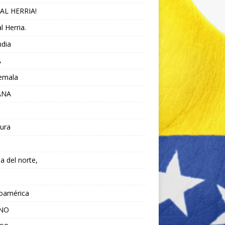
AL HERRIA!
l Herria.
ndia
A
emala
ANA
ura
da del norte,
noamérica
ANO