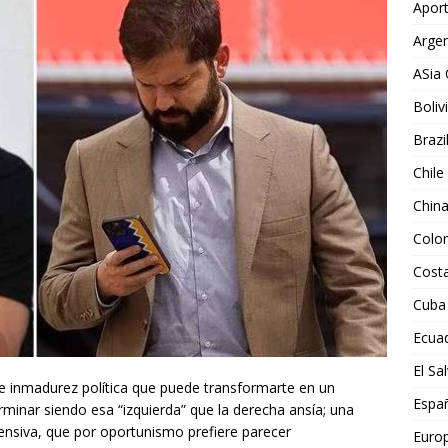
Aport
Argen
ASia 
Boliv
Brazi
Chile
Chin
Colo
Costa
Cuba
Ecua
El Sa
 e inmadurez política que puede transformarte en un
Espa
rminar siendo esa “izquierda” que la derecha ansía; una
ensiva, que por oportunismo prefiere parecer
Euro