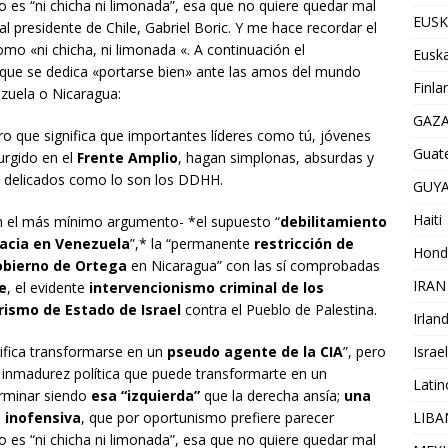
no es “ni chicha ni limonada”, esa que no quiere quedar mal
EUSK
l presidente de Chile, Gabriel Boric. Y me hace recordar el
omo «ni chicha, ni limonada «. A continuación el
Euska
que se dedica «portarse bien» ante las amos del mundo
Finla
zuela o Nicaragua:
GAZ
ro que significa que importantes líderes como tú, jóvenes
Guat
urgido en el
Frente Amplio
, hagan simplonas, absurdas y
 delicados como lo son los DDHH.
GUY
Haiti
n el más mínimo argumento- *el supuesto “
debilitamiento
racia en Venezuela
”,* la “permanente
restricción de
Hond
obierno de Ortega
en Nicaragua” con las sí comprobadas
IRAN
e
, el evidente
intervencionismo criminal de los
rismo de Estado de Israel
contra el Pueblo de Palestina.
Irlan
Israel
nifica transformarse en un
pseudo agente de la CIA
”, pero
e inmadurez política que puede transformarte en un
Lati
erminar siendo
esa “izquierda”
que la derecha ansía;
una
LIB
 inofensiva
, que por oportunismo prefiere parecer
no es “ni chicha ni limonada”, esa que no quiere quedar mal