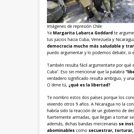
Imágenes de represión Chile
Ya
Margarita Labarca Goddard
te argumen
tus juicios hacia Cuba, Venezuela y Nicaragu
democracia mucho más saludable y tran
puedo argumentar y lo podemos debatir, si e
También resulta fácil argumentarte por qué es
Cuba”. Eso sin mencionar que la palabra
“lib
verdadero significado resulta ambiguo, y una 
O dime tú,
¿qué es la libertad?
Te nombro estos dos países porque los conoz
viviendo otros 9 años. A Nicaragua no la co
habría sido la reacción de un gobierno de de
fuertemente armadas, que llegan a tomar sec
además, dichas bandas mercenarias
se ins
abominables
como
secuestrar, torturar,