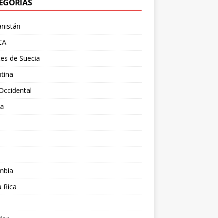
EGORÍAS
nistán
CA
es de Suecia
tina
Occidental
ia
l
a
mbia
 Rica