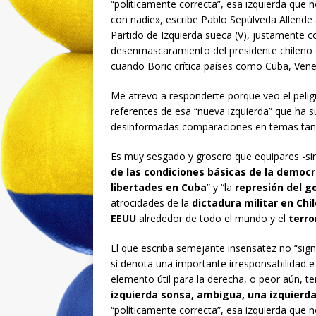
“políticamente correcta”, esa izquierda que 
con nadie», escribe Pablo Sepúlveda Allende a
Partido de Izquierda sueca (V), justamente c
desenmascaramiento del presidente chileno 
cuando Boric crítica países como Cuba, Vene
Me atrevo a responderte porque veo el pelig
referentes de esa “nueva izquierda” que ha s
desinformadas comparaciones en temas tan
Es muy sesgado y grosero que equipares -si
de las condiciones básicas de la democ
libertades en Cuba
” y “la
represión del g
atrocidades de la
dictadura militar en Chil
EEUU
alrededor de todo el mundo y el
terro
El que escriba semejante insensatez no “sig
sí denota una importante irresponsabilidad 
elemento útil para la derecha, o peor aún, t
izquierda sonsa, ambigua, una izquierda
“políticamente correcta”, esa izquierda que 