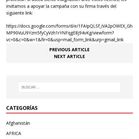
invitamos a apoyar la campaña con su firma través del
siguiente link:
https://docs.google.com/forms/d/e/1FAIpQLSf_iVA2pOWEX_Gh
MP90VuU9Yzm5fyCyVzh1rYNFqgE8j94vKg/viewform?
vc=0&c=0&w=1&flr=0&usp=mail_form_link&urp=gmail_link
PREVIOUS ARTICLE
NEXT ARTICLE
CATEGORÍAS
Afghanistán
AFRICA