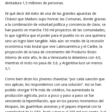
dentadura 1,5 millones de personas.
Ni qué decir del éxito de una de las grandes apuestas de
Chávez que Maduro supo honrar; las Comunas, donde gracias
a la combinación de voluntad política y conciencia de clase, se
han puesto en marcha 150 mil proyectos de las comunidades,
lo que significa que el poder para el pueblo no es una quimera
sino un logro bien tangible. Más aún: en medio de la recesión
económica más brutal que vive Latinoamérica y el Caribe, la
proyección de la tasa de crecimiento del Producto Bruto
Interno de este año, le da a Venezuela la delantera con 4,0,
mientras el resto no pasa de 3,6, y Argentina luce un menos
3,1.
Como bien dicen los jóvenes chavistas “por cada sanción que
nos aplican, les respondemos con una solución”. Así se han
podido otorgar 91% más de créditos, ha aumentado la
producción agrícola, poco a poco y paso a paso se fue
venciendo la hiperinflación, que en los peores momentos del
bloqueo, las guarimbas asesinas y el jaqueo imperial con la
complicidad de la OEA, llegó a trepar al 150 mil por ciento. Y el