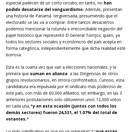
especial padecen de un corto circuito; en tanto, no
han
podido desatarse del vanguardismo.
Además, presentan
una historia de Panamá tergiversada, presumiendo que el
electorado se las va a comprar. Entre tantos desaciertos
podemos mencionar la rotunda e irreconciliable negación del
papel histórico que representó El General Torrijos; quien, ya
todos los sectores sociales y económicos del país acepta en
forma categórica, independientemente que dicha realidad esté
borrosa.
Esta es la cuarta vez que van a elecciones nacionales; y la
primera que
suman en alianza
a las Dirigencias de otros
grupos revolucionarios, en otrora confrontados. Curioso, esta
candidatura era impulsada por el sindicato más poderoso de
este país, con más de 60,000 afiliados; sin embargo, en las 3
anteriores postulaciones solo obtuvieron unos 12,000 votos
en cada una,*
y en esta ocasión (juntos con todos los
demás sectores) fueron 24,531, el 1.07% del total de
votantes.
*
Lo más significativo es que no se preguntan *
¿qué están