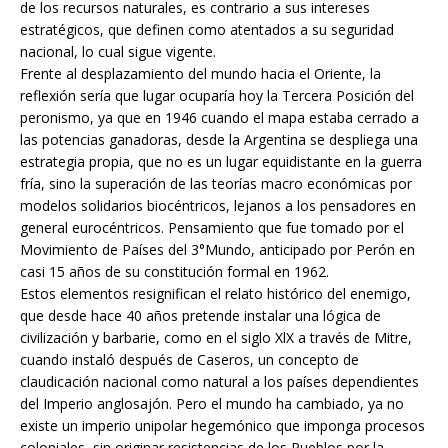
de los recursos naturales, es contrario a sus intereses
estratégicos, que definen como atentados a su seguridad
nacional, lo cual sigue vigente.
Frente al desplazamiento del mundo hacia el Oriente, la
reflexión sería que lugar ocuparía hoy la Tercera Posición del
peronismo, ya que en 1946 cuando el mapa estaba cerrado a
las potencias ganadoras, desde la Argentina se despliega una
estrategia propia, que no es un lugar equidistante en la guerra
fría, sino la superación de las teorías macro económicas por
modelos solidarios biocéntricos, lejanos a los pensadores en
general eurocéntricos. Pensamiento que fue tomado por el
Movimiento de Países del 3°Mundo, anticipado por Perón en
casi 15 años de su constitución formal en 1962.
Estos elementos resignifican el relato histórico del enemigo,
que desde hace 40 años pretende instalar una lógica de
civilización y barbarie, como en el siglo XlX a través de Mitre,
cuando instaló después de Caseros, un concepto de
claudicación nacional como natural a los países dependientes
del Imperio anglosajón. Pero el mundo ha cambiado, ya no
existe un imperio unipolar hegemónico que imponga procesos
coloniales, sin originar resistencias de los Pueblos por la