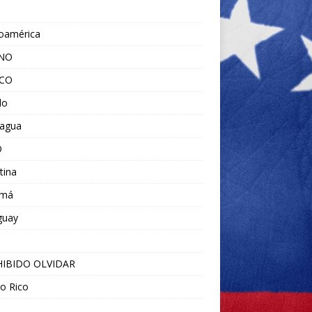
noamérica
ANO
ICO
do
ragua
O
tina
amá
guay
IBIDO OLVIDAR
o Rico