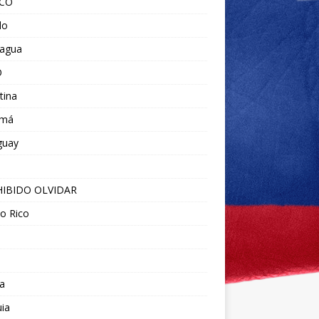
ICO
do
ragua
O
tina
amá
guay
IBIDO OLVIDAR
o Rico
a
ia