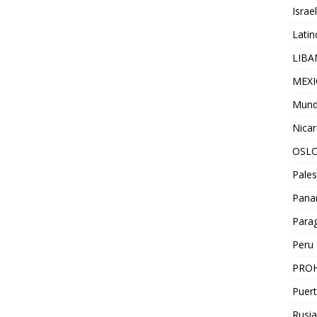
Israel
Lati
LIB
MEX
Mun
Nica
OSL
Pales
Pan
Para
Peru
PROH
Puert
Rusia