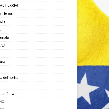
AL HERRIA!
l Herria.
ndia
A
emala
ANA
ura
da del norte,
noamérica
ANO