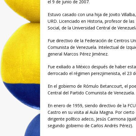
el 9 de junio de 2007.
Estuvo casado con una hija de Jovito Villalb
URD. Licenciado en Historia, profesor de las
Social, de la Universidad Central de Venezue
Fue directivo de la Federación de Centros Uni
Comunista de Venezuela. Intelectual de Izquier
general Marcos Pérez Jiménez.
Fue exiliado a México después de haber estad
derrocado el régimen perezjimenista, el 23 
En el gobierno de Rómulo Betancourt, el po
Central del Partido Comunista de Venezuela.
En enero de 1959, siendo directivo de la FC
Castro en su visita al Aula Magna. Por cierto
dirigente político adeco, Jesús Carmona (quién
segundo gobierno de Carlos Andrés Pérez).