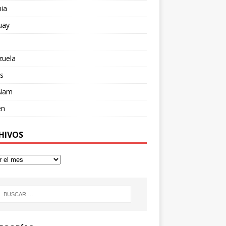
ia
uay
zuela
s
 Nam
en
HIVOS