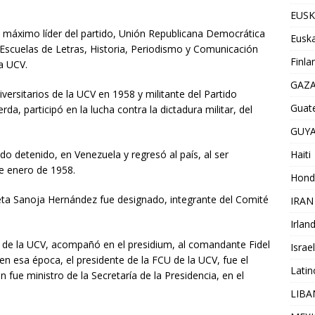
EUSK
a, máximo líder del partido, Unión Republicana Democrática
Euska
 Escuelas de Letras, Historia, Periodismo y Comunicación
Finla
la UCV.
GAZ
versitarios de la UCV en 1958 y militante del Partido
Guat
da, participó en la lucha contra la dictadura militar, del
GUY
Haiti
o detenido, en Venezuela y regresó al país, al ser
de enero de 1958.
Hond
eta Sanoja Hernández fue designado, integrante del Comité
IRAN
Irlan
U de la UCV, acompañó en el presidium, al comandante Fidel
Israel
 en esa época, el presidente de la FCU de la UCV, fue el
Lati
 fue ministro de la Secretaría de la Presidencia, en el
LIB