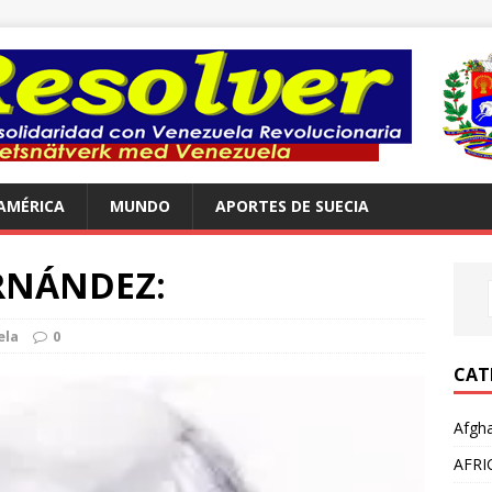
AMÉRICA
MUNDO
APORTES DE SUECIA
RNÁNDEZ:
ela
0
CAT
Afgha
AFRI