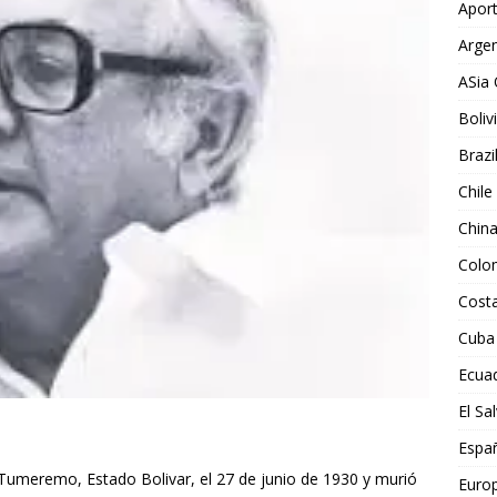
Aport
Argen
ASia 
Boliv
Brazi
Chile
Chin
Colo
Costa
Cuba
Ecua
El Sa
Espa
Tumeremo, Estado Bolivar, el 27 de junio de 1930 y murió
Euro