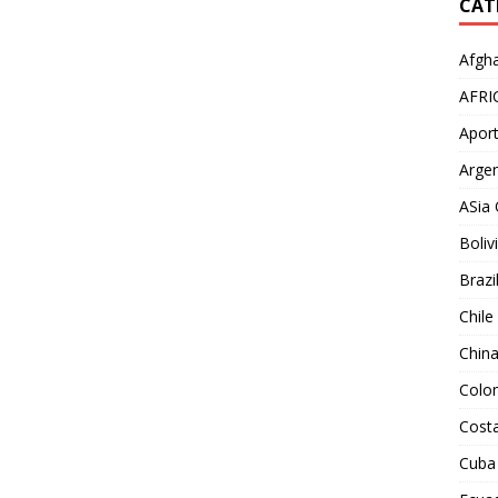
CAT
Afgha
AFRI
Aport
Argen
ASia 
Boliv
Brazi
Chile
Chin
Colo
Costa
Cuba