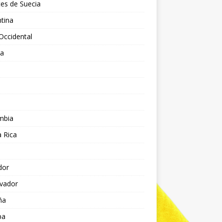
es de Suecia
tina
Occidental
ia
l
a
mbia
 Rica
dor
lvador
ña
pa