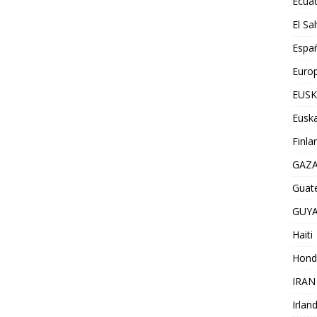
Ecua
El Sa
Espa
Euro
EUSK
Euska
Finla
GAZ
Guat
GUY
Haiti
Hond
IRAN
Irlan