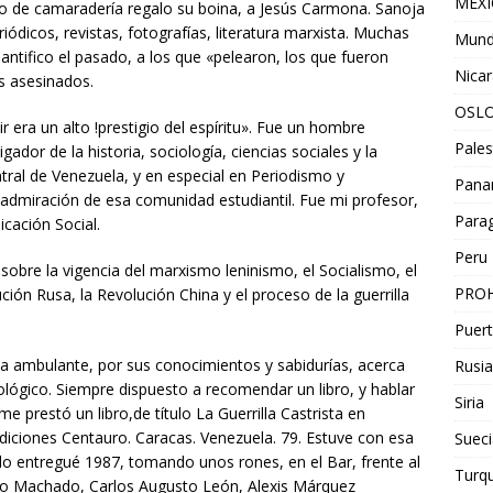
MEX
o de camaradería regalo su boina, a Jesús Carmona. Sanoja
ódicos, revistas, fotografías, literatura marxista. Muchas
Mun
antifico el pasado, a los que «pelearon, los que fueron
Nica
os asesinados.
OSL
era un alto !prestigio del espíritu». Fue un hombre
Pales
tigador de la historia, sociología, ciencias sociales y la
tral de Venezuela, y en especial en Periodismo y
Pan
 admiración de esa comunidad estudiantil. Fue mi profesor,
Para
icación Social.
Peru
sobre la vigencia del marxismo leninismo, el Socialismo, el
PROH
ón Rusa, la Revolución China y el proceso de la guerrilla
Puert
a ambulante, por sus conocimientos y sabidurías, acerca
Rusia
deológico. Siempre dispuesto a recomendar un libro, y hablar
Siria
 prestó un libro,de título La Guerrilla Castrista en
diciones Centauro. Caracas. Venezuela. 79. Estuve con esa
Sueci
 lo entregué 1987, tomando unos rones, en el Bar, frente al
Turqu
avo Machado, Carlos Augusto León, Alexis Márquez