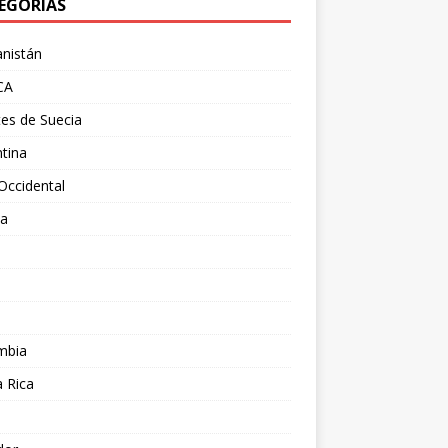
EGORÍAS
nistán
CA
es de Suecia
tina
Occidental
ia
l
a
mbia
 Rica