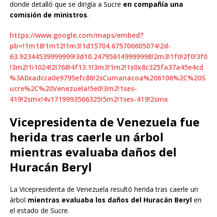
donde detalló que se dirigía a Sucre
en compañía una
comisión de ministros
.
https://www.google.com/maps/embed?
pb=!1m18!1m12!1m3!1d15704.675706605074!2d-
63.92344539999999!3d10.247956149999998!2m3!1f0!2f0!3f0
!3m2!1i1024!2i768!4f13.1!3m3!1m2!1s0x8c325fa37a45e4cd
%3A0xadcca0e9795efc86!2sCumanacoa%206106%2C%20S
ucre%2C%20Venezuela!5e0!3m2!1ses-
419!2smx!4v1719993566325!5m2!1ses-419!2smx
Vicepresidenta de Venezuela fue
herida tras caerle un árbol
mientras evaluaba daños del
Huracán Beryl
La Vicepresidenta de Venezuela resultó herida tras caerle un
árbol
mientras evaluaba los daños del Huracán Beryl
en
el estado de Sucre.