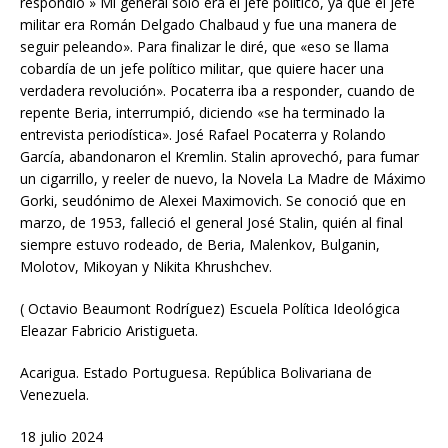
respondió » Mi general sólo era el jefe político, ya que el jefe
militar era Román Delgado Chalbaud y fue una manera de
seguir peleando». Para finalizar le diré, que «eso se llama
cobardía de un jefe político militar, que quiere hacer una
verdadera revolución». Pocaterra iba a responder, cuando de
repente Beria, interrumpió, diciendo «se ha terminado la
entrevista periodística». José Rafael Pocaterra y Rolando
García, abandonaron el Kremlin. Stalin aprovechó, para fumar
un cigarrillo, y reeler de nuevo, la Novela La Madre de Máximo
Gorki, seudónimo de Alexei Maximovich. Se conoció que en
marzo, de 1953, falleció el general José Stalin, quién al final
siempre estuvo rodeado, de Beria, Malenkov, Bulganin,
Molotov, Mikoyan y Nikita Khrushchev.
( Octavio Beaumont Rodríguez) Escuela Política Ideológica
Eleazar Fabricio Aristigueta.
Acarigua. Estado Portuguesa. República Bolivariana de
Venezuela.
18 julio 2024