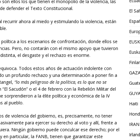
Ecua
 son ellos los que tienen el monopolio de la violencia, las
de defender el Texto Constitucional.
El Sa
Espa
 recurrir ahora al miedo y estimulando la violencia, están
ble.
Euro
a política a los escenarios de confrontación, donde ellos se
EUSK
uencias. Pero, no contarán con el mismo apoyo que tuvieron
Euska
 distinta, el desgaste y el rechazo es enorme.
Finla
equivoca. Todos estos años de actuación indolente con
GAZ
ado un profundo rechazo y una determinación a poner fin a
Rangel,
“lo más peligroso de la política, es lo que no se
Guat
 “El Sacudón” o el 4 de febrero con la Rebelión Militar del
GUY
orprendieron a la élite política y económica de la IV
s al pueblo.
Haiti
Hond
 de violencia del gobierno, es, precisamente, no tener
sivamente para ejercer su derecho al voto y allí, frente a
IRAN
quiera. Ningún gobierno puede conculcar ese derecho; por el
Irlan
 y en particular, la FANB, tienen que garantizar este