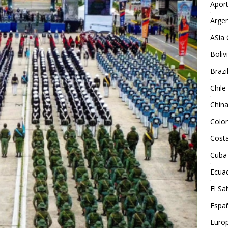
Aport
Argen
ASia 
Boliv
Brazi
Chile
Chin
Colo
Costa
Cuba
Ecua
El Sa
Espa
Euro