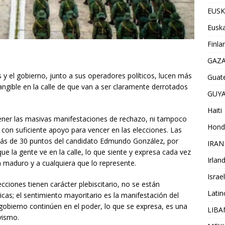
EUSK
Euska
Finla
GAZ
y el gobierno, junto a sus operadores políticos, lucen más
Guat
ngible en la calle de que van a ser claramente derrotados
GUY
Haiti
ner las masivas manifestaciones de rechazo, ni tampoco
Hond
con suficiente apoyo para vencer en las elecciones. Las
más de 30 puntos del candidato Edmundo González, por
IRAN
ue la gente ve en la calle, lo que siente y expresa cada vez
Irlan
a maduro y a cualquiera que lo represente.
Israel
cciones tienen carácter plebiscitario, no se están
Lati
icas; el sentimiento mayoritario es la manifestación del
gobierno continúen en el poder, lo que se expresa, es una
LIB
avismo.