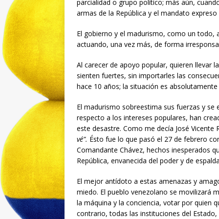
parcialidad o grupo político; más aún, cuando
armas de la República y el mandato expreso 
El gobierno y el madurismo, como un todo, al
actuando, una vez más, de forma irresponsa
Al carecer de apoyo popular, quieren llevar l
sienten fuertes, sin importarles las consec
hace 10 años; la situación es absolutamente
El madurismo sobreestima sus fuerzas y se 
respecto a los intereses populares, han cre
este desastre. Como me decía José Vicente 
vé”.
Ésto fue lo que pasó el 27 de febrero con
Comandante Chávez, hechos inesperados que s
República, envanecida del poder y de espalda
El mejor antídoto a estas amenazas y amagos
miedo. El pueblo venezolano se movilizará ma
la máquina y la conciencia, votar por quien 
contrario, todas las instituciones del Estado,