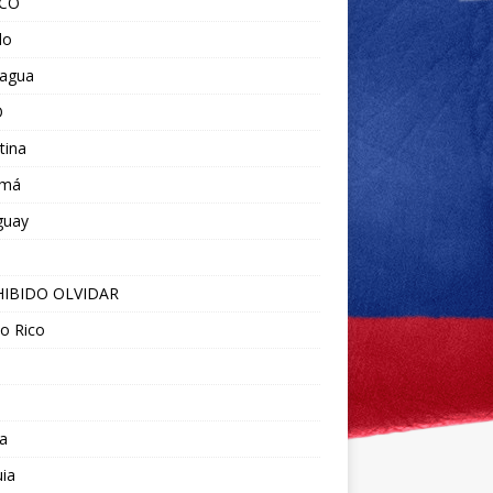
ICO
do
ragua
O
tina
amá
guay
IBIDO OLVIDAR
o Rico
a
ia