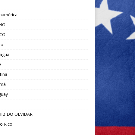
noamérica
ANO
ICO
do
ragua
O
tina
amá
guay
IBIDO OLVIDAR
o Rico