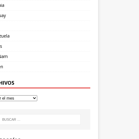
ia
uay
zuela
s
 Nam
en
HIVOS