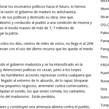
MEX
orar los escenarios políticos hacia el futuro, lo hemos
Mun
la razón: el gobierno de maduro es antichavista,
Nica
 de sus políticas y destruido su obra, sino que,
l abismo y conducido al pueblo a una condición de miseria y
OSL
es el éxodo masivo de más de 7, 7 millones de
Pales
ar la patria.
Pan
todos los días, cientos de miles de votos, no llega ni al 20%
Para
rrecian con el uso del último recurso que les queda: el miedo
Peru
odo el gobierno madurista y se ha intensificado en la
PROH
 detenciones políticas no cesan, junto a los torpes
Puert
 y las humillantes acciones represivas contra cualquiera que
 llegado al extremo de lo absurdo, de lo rapaz: bloquear
Rusia
 cerrar pequeños negocios, arremeter contra comerciantes,
Siria
lquilan el sonido, los que sirven comida, los cantantes;
ión del madurismo. Están perdidos.
Sueci
Turqu
ves y constituyen una amenaza abierta contra el pueblo,