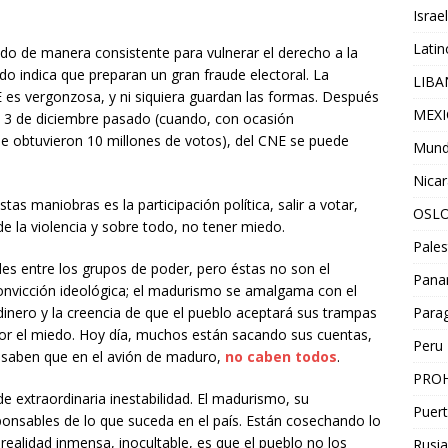
Israel
Lati
o de manera consistente para vulnerar el derecho a la
odo indica que preparan un gran fraude electoral. La
LIB
E es vergonzosa, y ni siquiera guardan las formas. Después
MEX
 3 de diciembre pasado (cuando, con ocasión
e obtuvieron 10 millones de votos), del CNE se puede
Mun
Nica
s maniobras es la participación política, salir a votar,
OSL
de la violencia y sobre todo, no tener miedo.
Pales
es entre los grupos de poder, pero éstas no son el
Pan
convicción ideológica; el madurismo se amalgama con el
dinero y la creencia de que el pueblo aceptará sus trampas
Para
 por el miedo. Hoy día, muchos están sacando sus cuentas,
Peru
, saben que en el avión de maduro,
no caben todos
.
PROH
e extraordinaria inestabilidad. El madurismo, su
Puert
sponsables de lo que suceda en el país. Están cosechando lo
ealidad inmensa, inocultable, es que el pueblo no los
Rusia