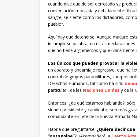
cuando dice que de ser derrotado se produci
conversación montada y debidamente filtrada
sangre; se siente como los dictadores, com
pueblo”.
Aquí hay que detenerse. Aunque maduro está
incumplir su palabra, en estas declaraciones
que no tiene argumentos y que únicamente re
Los únicos que pueden provocar la violen
un aparato y andamiaje represivo, que ha llev
control de grupos paramilitares, cuerpos polic
Derechos Humanos, tal como ha sido
denu
particular , de las
Naciones Unidas
y de la
Entonces, ¿de qué estamos hablando?, sólo e
siendo presidente y candidato, son más grave
comandante en jefe de la Fuerza Armada Nac
Habría que preguntarse:
¿Quiere decir que
“autogolpe”?
¿Acompañará la
Fuerza Arm