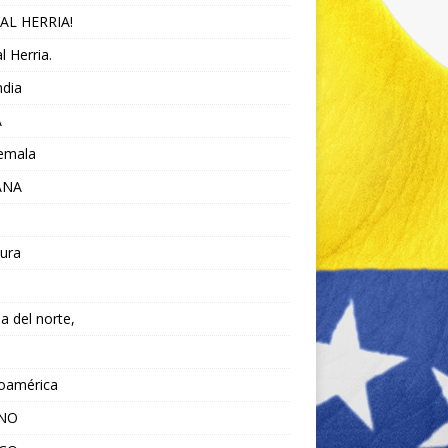
AL HERRIA!
l Herria.
ndia
A
emala
ANA
ura
da del norte,
noamérica
ANO