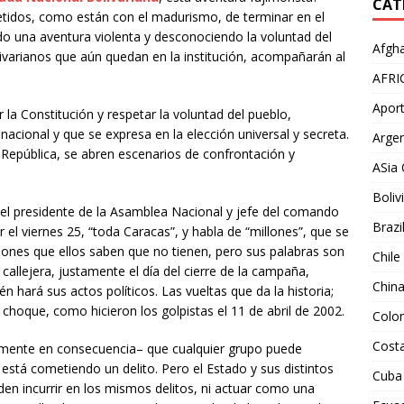
CAT
idos, como están con el madurismo, de terminar en el
do una aventura violenta y desconociendo la voluntad del
Afgha
varianos que aún quedan en la institución, acompañarán al
AFRI
Aport
r la Constitución y respetar la voluntad del pueblo,
acional y que se expresa en la elección universal y secreta.
Argen
 República, se abren escenarios de confrontación y
ASia 
Boliv
el presidente de la Asamblea Nacional y jefe del comando
Brazi
l viernes 25, “toda Caracas”, y habla de “millones”, que se
llones que ellos saben que no tienen, pero sus palabras son
Chile
a callejera, justamente el día del cierre de la campaña,
Chin
 hará sus actos políticos. Las vueltas que da la historia;
 choque, como hicieron los golpistas el 11 de abril de 2002.
Colo
Costa
emente en consecuencia– que cualquier grupo puede
l está cometiendo un delito. Pero el Estado y sus distintos
Cuba
den incurrir en los mismos delitos, ni actuar como una