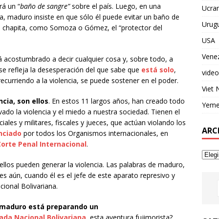
rá un “
baño de sangre”
sobre el país. Luego, en una
Ucran
, maduro insiste en que sólo él puede evitar un baño de
Urug
o chapita, como Somoza o Gómez, el “protector del
USA
Vene
 acostumbrado a decir cualquier cosa y, sobre todo, a
 se refleja la desesperación del que sabe que
está solo
,
video
curriendo a la violencia, se puede sostener en el poder.
Viet
cia, son ellos
. En estos 11 largos años, han creado todo
Yem
ado la violencia y el miedo a nuestra sociedad. Tienen el
iales y militares, fiscales y jueces, que actúan violando los
ARC
nciado
por todos los Organismos internacionales, en
Corte Penal Internacional
.
llos pueden generar la violencia. Las palabras de maduro,
s aún, cuando él es el jefe de este aparato represivo y
ional Bolivariana.
 maduro está preparando un
ada Nacional Bolivariana
, esta aventura fujimorista?