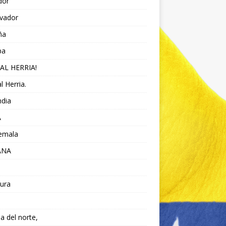
dor
lvador
ña
pa
AL HERRIA!
l Herria.
ndia
A
emala
ANA
ura
da del norte,