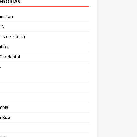
EGORÍAS
nistán
CA
es de Suecia
tina
Occidental
ia
l
a
mbia
 Rica