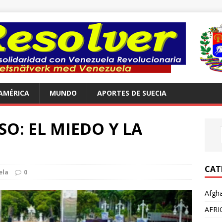
AMÉRICA
MUNDO
APORTES DE SUECIA
O: EL MIEDO Y LA
CAT
ela
0
Afgha
AFRI