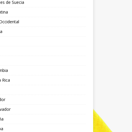
es de Suecia
tina
Occidental
ia
l
a
mbia
 Rica
dor
lvador
ña
pa