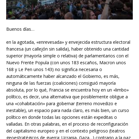
Buenos días…
en la agotada, «enrevesada» y envejecida estructura electoral
francesa (un callejón sin salida), haber obtenido una cantidad
superior (mayoría simple o relativa) de parlamentarios con el
Nuevo Frente Popula (con unos 183 escaños, Macron unos
168 y Le Pen unos 143) no significa necesaria o
automáticamente haber alcanzado el Gobierno, es más,
ninguna de las fuerzas (coaliciones) consiguió mayoría
absoluta, por lo qué, Francia se encuentra hoy en un «limbo»
político, es decir, una alternativa que posiblemente obligue a
una «cohabitación» para gobernar (terreno movedizo e
inestable), un espacio para nada claro, es más bien, un curso
político en donde todas las opciones están expeditas o
valladas. En otras palabras, en el proceso de reconfiguración
del capitalismo europeo y en el contexto peligroso (teatros
geoestratégicos de guerra: Ucrania, Gaza…) contrario a la paz