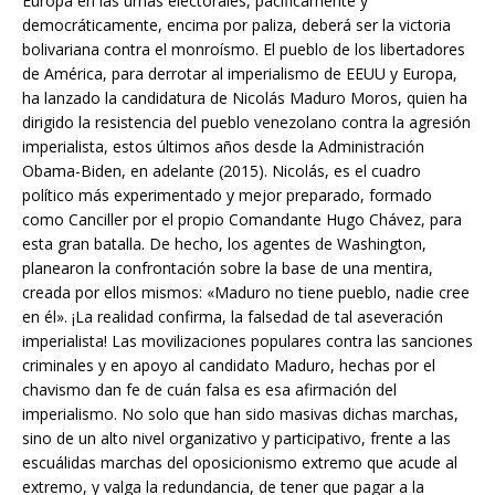
Europa en las urnas electorales, pacíficamente y
democráticamente, encima por paliza, deberá ser la victoria
bolivariana contra el monroísmo. El pueblo de los libertadores
de América, para derrotar al imperialismo de EEUU y Europa,
ha lanzado la candidatura de Nicolás Maduro Moros, quien ha
dirigido la resistencia del pueblo venezolano contra la agresión
imperialista, estos últimos años desde la Administración
Obama-Biden, en adelante (2015). Nicolás, es el cuadro
político más experimentado y mejor preparado, formado
como Canciller por el propio Comandante Hugo Chávez, para
esta gran batalla. De hecho, los agentes de Washington,
planearon la confrontación sobre la base de una mentira,
creada por ellos mismos: «Maduro no tiene pueblo, nadie cree
en él». ¡La realidad confirma, la falsedad de tal aseveración
imperialista! Las movilizaciones populares contra las sanciones
criminales y en apoyo al candidato Maduro, hechas por el
chavismo dan fe de cuán falsa es esa afirmación del
imperialismo. No solo que han sido masivas dichas marchas,
sino de un alto nivel organizativo y participativo, frente a las
escuálidas marchas del oposicionismo extremo que acude al
extremo, y valga la redundancia, de tener que pagar a la