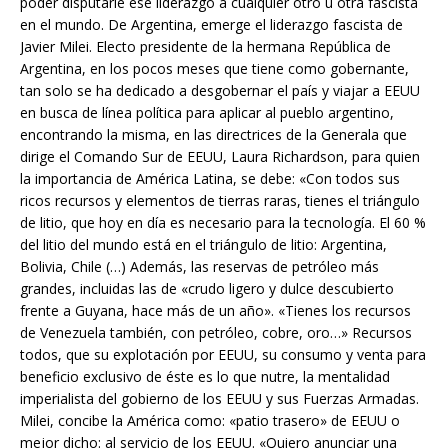
poder disputarle ese liderazgo a cualquier otro u otra fascista
en el mundo. De Argentina, emerge el liderazgo fascista de
Javier Milei. Electo presidente de la hermana República de
Argentina, en los pocos meses que tiene como gobernante,
tan solo se ha dedicado a desgobernar el país y viajar a EEUU
en busca de línea política para aplicar al pueblo argentino,
encontrando la misma, en las directrices de la Generala que
dirige el Comando Sur de EEUU, Laura Richardson, para quien
la importancia de América Latina, se debe: «Con todos sus
ricos recursos y elementos de tierras raras, tienes el triángulo
de litio, que hoy en día es necesario para la tecnología. El 60 %
del litio del mundo está en el triángulo de litio: Argentina,
Bolivia, Chile (…) Además, las reservas de petróleo más
grandes, incluidas las de «crudo ligero y dulce descubierto
frente a Guyana, hace más de un año». «Tienes los recursos
de Venezuela también, con petróleo, cobre, oro…» Recursos
todos, que su explotación por EEUU, su consumo y venta para
beneficio exclusivo de éste es lo que nutre, la mentalidad
imperialista del gobierno de los EEUU y sus Fuerzas Armadas.
Milei, concibe la América como: «patio trasero» de EEUU o
mejor dicho: al servicio de los EEUU. «Quiero anunciar una