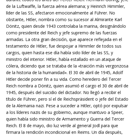
de la Luftwaffe, la fuerza aérea alemana; y Heinrich Himmler,
líder de las SS, afectaron emocionalmente al Führer. No
obstante, Hitler, nombra como su sucesor al Almirante Karl
Dönitz, quien desde 1943 controlaba la marina, designándolo
como presidente del Reich y jefe supremo de las fuerzas
armadas. La otra gran decisión, que aparece reflejada en el
testamento de Hitler, fue despojar a Himmler de todos sus
cargos, quien hasta ese día había sido líder de las SS, y
ministro del interior. Hitler, había estallado en un ataque de
cólera, diciendo que se trataba de la «traición más vergonzosa
de la historia de la humanidad». El 30 de abril de 1945, Adolf
Hitler decide poner fin a su vida. Como heredero del Tercer
Reich nombra a Dönitz, quien asumió el cargo el 30 de abril de
1945, después del suicidio del dictador. No llegó a recibir el
título de Führer, pero sí el de Reichspräsident o jefe del Estado
de la Alemania nazi. Pese a suceder a Hitler, optó por expulsar
a los líderes nazis de su gobierno, aunque mantuvo a Speer,
quien había sido ministro de Armamento y Guerra del Tercer
Reich. El 8 de mayo, dio luz verde al general Jodl para que
firmara la rendición incondicional en Reims. Un día después,