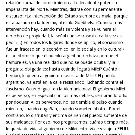
relación carnal de sometimiento a la decadente potencia
imperialista del Norte. Mientras, distrae con su permanente
discurso: «La intervención del Estado siempre es mala, porque
está basada en la fuerza», al estilo Goebbels. «Cuando más
intervención hay, cuando más se violenta y se vulnera el
derecho de propiedad, la señal que se trasmite cada vez es
peor (…) En todos los lugares donde se aplicó, el socialismo
fue un fracaso en lo económico, en lo social y en lo cultural»,
es un ritornelo que el pueblo argentino rechaza porque el
hambre es, ya una realidad que no se puede ocultar y la
pregunta obligada es: hasta cuándo llegará Milei? Cuánto
tiempo, le queda al gobierno fascista de Milei? El pueblo
argentino, ya está en la calle resistiendo, luchando contra el
fascismo. Ocurrió igual, en la Alemania nazi. El gobierno Milei
es perverso, en especial con los más débiles, sembrando odio
por doquier. A los perversos, no les tiembla el pulso cuando
mienten, cuando engañan, cuando someten al otro. Por el
contrario, lo disfrutan y encima se ríen del pueblo sufriente de
sus maldades. Por eso, nos preguntamos: cuánto tiempo más,
le queda de vida al gobierno de Milei entre viaje y viaje a EEUU.