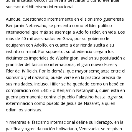
Su final catastrófico, nos lleva a descartarlo como eventual
sucesor del hitlerismo internacional.
Aunque, cuestionado internamente en el sionismo guerrerista;
Benjamin Netanyahu, se presenta como el líder político
internacional que más se asemeja a Adolfo Hitler, en vida. Los
más de 40 mil asesinados en Gaza, por su gobierno le
equiparan con Adolfo, en cuanto a dar rienda suelta a su
instinto criminal. Por supuesto, su obediencia ciega a los
dictámenes imperiales de Washington, avalan su postulación a
gran líder del fascismo internacional, el gran nuevo Fürer y
líder del IV Reich. Por lo demás, que mayor semejanza entre el
sionismo y el nazismo, puede verse en la práctica precisa de
sus maldades. Incluso, Hitler se ha quedado como un bebé en
comparación con «Bibi» o Benjamin Netanyahu, quien está en
guerra permanente contra el pueblo Palestino hasta lograr su
exterminación como pueblo de Jesús de Nazaret, a quien
odian los sionistas.
Y mientras el fascismo internacional define su liderazgo, en la
pacífica y agredida nación bolivariana, Venezuela, se respiran