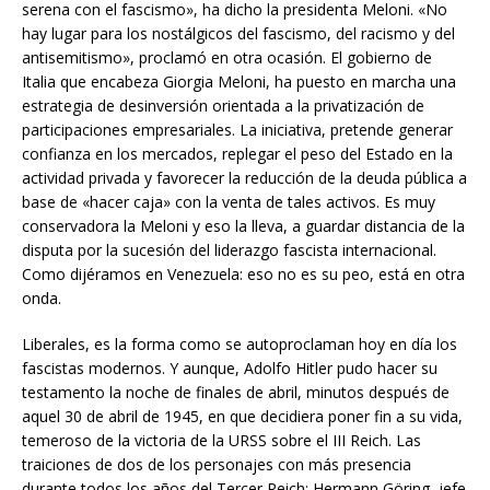
serena con el fascismo», ha dicho la presidenta Meloni. «No
hay lugar para los nostálgicos del fascismo, del racismo y del
antisemitismo», proclamó en otra ocasión. El gobierno de
Italia que encabeza Giorgia Meloni, ha puesto en marcha una
estrategia de desinversión orientada a la privatización de
participaciones empresariales. La iniciativa, pretende generar
confianza en los mercados, replegar el peso del Estado en la
actividad privada y favorecer la reducción de la deuda pública a
base de «hacer caja» con la venta de tales activos. Es muy
conservadora la Meloni y eso la lleva, a guardar distancia de la
disputa por la sucesión del liderazgo fascista internacional.
Como dijéramos en Venezuela: eso no es su peo, está en otra
onda.
Liberales, es la forma como se autoproclaman hoy en día los
fascistas modernos. Y aunque, Adolfo Hitler pudo hacer su
testamento la noche de finales de abril, minutos después de
aquel 30 de abril de 1945, en que decidiera poner fin a su vida,
temeroso de la victoria de la URSS sobre el III Reich. Las
traiciones de dos de los personajes con más presencia
durante todos los años del Tercer Reich: Hermann Göring, jefe